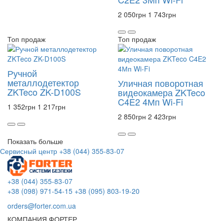
2 050
грн
1 743
грн
Топ продаж
Топ продаж
Ручной
металлодетектор
Уличная поворотная
ZKTeco ZK-D100S
видеокамера ZKTeco
C4E2 4Мп Wi-Fi
1 352
грн
1 217
грн
2 850
грн
2 423
грн
Показать больше
Сервисный центр
+38 (044) 355-83-07
+38 (044) 355-83-07
+38 (098) 971-54-15
+38 (095) 803-19-20
orders@forter.com.ua
КОМПАНИЯ ФОРТЕР