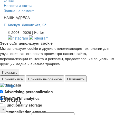
О нас
Новости и статьи
Заявка на ремонт
НАШИ АДРЕСА
Г. Киев
ул. Дашавская, 25
© 2006 - 2026 | Forter
Этот сайт использует cookie
Мы используем cookie и другие отслеживающие технологии для
улучшения вашего опыта просмотра нашего сайта,
персонализации контента и рекламы, предоставления социальных
функций медиа и анализа трафика.
Показать
Ad storage
Принять все
Принять выбранное
Отклонить
User data
Advertising personalization
Вход
Storage of analytics
Functionality storage
×
Personalization storage