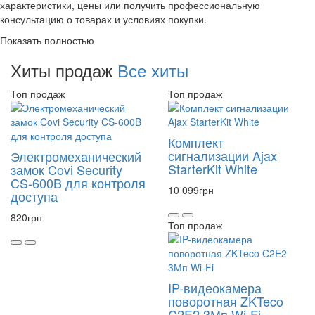
характеристики, цены или получить профессиональную
консультацию о товарах и условиях покупки.
Показать полностью
Хиты продаж
Все хиты
Топ продаж
Топ продаж
Комплект
сигнализации Ajax
Электромеханический
StarterKit White
замок Covi Security
CS-600B для контроля
10 099
грн
доступа
820
грн
Топ продаж
IP-видеокамера
поворотная ZKTeco
C2E2 3Мп Wi-Fi