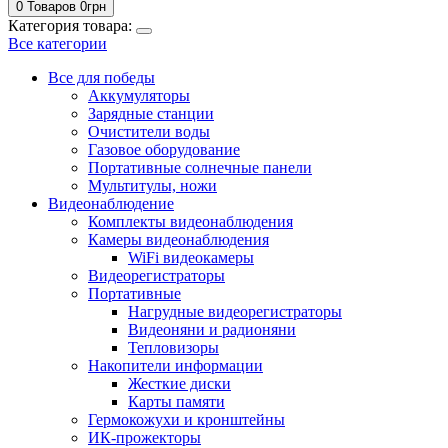
0 Товаров
0
грн
Категория товара:
Все категории
Все для победы
Аккумуляторы
Зарядные станции
Очистители воды
Газовое оборудование
Портативные солнечные панели
Мультитулы, ножи
Видеонаблюдение
Комплекты видеонаблюдения
Камеры видеонаблюдения
WiFi видеокамеры
Видеорегистраторы
Портативные
Нагрудные видеорегистраторы
Видеоняни и радионяни
Тепловизоры
Накопители информации
Жесткие диски
Карты памяти
Гермокожухи и кронштейны
ИК-прожекторы