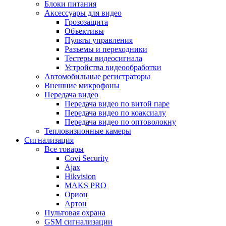
Блоки питания
Аксессуары для видео
Грозозащита
Объективы
Пульты управления
Разъемы и переходники
Тестеры видеосигнала
Устройства видеообработки
Автомобильные регистраторы
Внешние микрофоны
Передача видео
Передача видео по витой паре
Передача видео по коаксиалу
Передача видео по оптоволокну
Тепловизионные камеры
Сигнализация
Все товары
Covi Security
Ajax
Hikvision
MAKS PRO
Орион
Артон
Пультовая охрана
GSM сигнализации