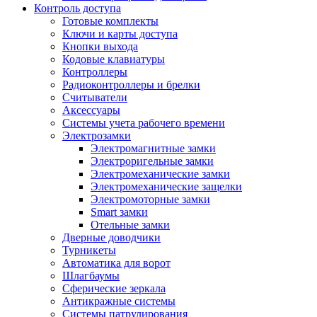
Контроль доступа
Готовые комплекты
Ключи и карты доступа
Кнопки выхода
Кодовые клавиатуры
Контроллеры
Радиоконтроллеры и брелки
Считыватели
Аксессуары
Системы учета рабочего времени
Электрозамки
Электромагнитные замки
Электроригельные замки
Электромеханические замки
Электромеханические защелки
Электромоторные замки
Smart замки
Отельные замки
Дверные доводчики
Турникеты
Автоматика для ворот
Шлагбаумы
Сферические зеркала
Антикражные системы
Системы патрулирования