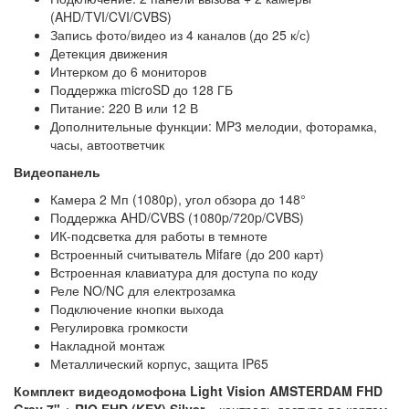
(AHD/TVI/CVI/CVBS)
Запись фото/видео из 4 каналов (до 25 к/с)
Детекция движения
Интерком до 6 мониторов
Поддержка microSD до 128 ГБ
Питание: 220 В или 12 В
Дополнительные функции: MP3 мелодии, фоторамка,
часы, автоответчик
Видеопанель
Камера 2 Мп (1080p), угол обзора до 148°
Поддержка AHD/CVBS (1080p/720p/CVBS)
ИК-подсветка для работы в темноте
Встроенный считыватель Mifare (до 200 карт)
Встроенная клавиатура для доступа по коду
Реле NO/NC для електрозамка
Подключение кнопки выхода
Регулировка громкости
Накладной монтаж
Металлический корпус, защита IP65
Комплект видеодомофона Light Vision AMSTERDAM FHD
Grey 7" + RIO FHD (KEY) Silver
– контроль доступа по картам