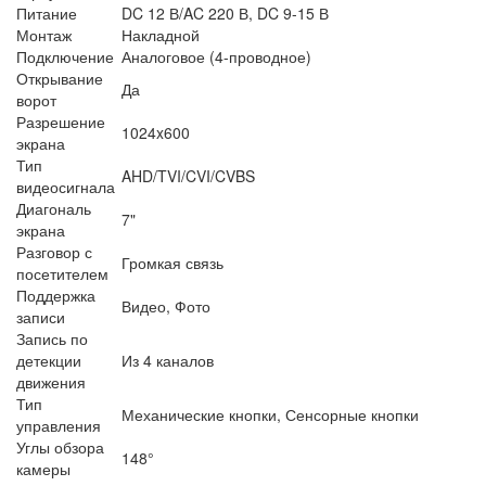
Питание
DC 12 В/AC 220 В, DC 9-15 В
Монтаж
Накладной
Подключение
Аналоговое (4-проводное)
Открывание
Да
ворот
Разрешение
1024x600
экрана
Тип
AHD/TVI/CVI/CVBS
видеосигнала
Диагональ
7"
экрана
Разговор с
Громкая связь
посетителем
Поддержка
Видео, Фото
записи
Запись по
детекции
Из 4 каналов
движения
Тип
Механические кнопки, Сенсорные кнопки
управления
Углы обзора
148°
камеры