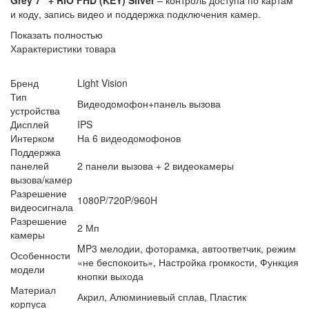
и коду, запись видео и поддержка подключения камер.
Показать полностью
Характеристики товара
Бренд
Light Vision
Тип
Видеодомофон+панель вызова
устройства
Дисплей
IPS
Интерком
На 6 видеодомофонов
Поддержка
панелей
2 панели вызова + 2 видеокамеры
вызова/камер
Разрешение
1080P/720P/960H
видеосигнала
Разрешение
2 Мп
камеры
MP3 мелодии, фоторамка, автоответчик, режим
Особенности
«не беспокоить», Настройка громкости, Функция
модели
кнопки выхода
Материал
Акрил, Алюминиевый сплав, Пластик
корпуса