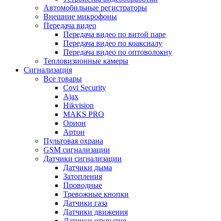
Автомобильные регистраторы
Внешние микрофоны
Передача видео
Передача видео по витой паре
Передача видео по коаксиалу
Передача видео по оптоволокну
Тепловизионные камеры
Сигнализация
Все товары
Covi Security
Ajax
Hikvision
MAKS PRO
Орион
Артон
Пультовая охрана
GSM сигнализации
Датчики сигнализации
Датчики дыма
Затопления
Проводные
Тревожные кнопки
Датчики газа
Датчики движения
Датчики открытия