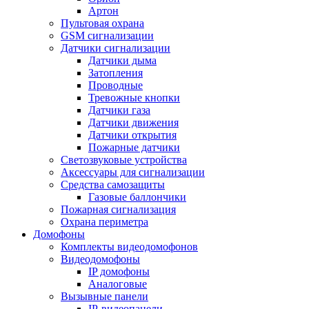
Артон
Пультовая охрана
GSM сигнализации
Датчики сигнализации
Датчики дыма
Затопления
Проводные
Тревожные кнопки
Датчики газа
Датчики движения
Датчики открытия
Пожарные датчики
Светозвуковые устройства
Аксессуары для сигнализации
Средства самозащиты
Газовые баллончики
Пожарная сигнализация
Охрана периметра
Домофоны
Комплекты видеодомофонов
Видеодомофоны
IP домофоны
Аналоговые
Вызывные панели
IP-видеопанели