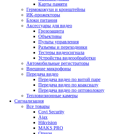
Карты памяти
Гермокожухи и кронштейны
ИК-прожекторы
Блоки питания
Аксессуары для видео
Грозозащита
Объективы
Пульты управления
Разъемы и переходники
Тестеры видеосигнала
Устройства видеообработки
Автомобильные регистраторы
Внешние микрофоны
Передача видео
Передача видео по витой паре
Передача видео по коаксиалу
Передача видео по оптоволокну
Тепловизионные камеры
Сигнализация
Все товары
Covi Security
Ajax
Hikvision
MAKS PRO
Орион