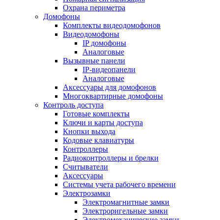
Охрана периметра
Домофоны
Комплекты видеодомофонов
Видеодомофоны
IP домофоны
Аналоговые
Вызывные панели
IP-видеопанели
Аналоговые
Аксессуары для домофонов
Многоквартирные домофоны
Контроль доступа
Готовые комплекты
Ключи и карты доступа
Кнопки выхода
Кодовые клавиатуры
Контроллеры
Радиоконтроллеры и брелки
Считыватели
Аксессуары
Системы учета рабочего времени
Электрозамки
Электромагнитные замки
Электроригельные замки
Электромеханические замки