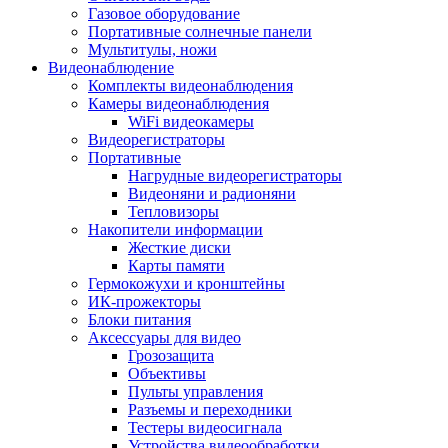
Газовое оборудование
Портативные солнечные панели
Мультитулы, ножи
Видеонаблюдение
Комплекты видеонаблюдения
Камеры видеонаблюдения
WiFi видеокамеры
Видеорегистраторы
Портативные
Нагрудные видеорегистраторы
Видеоняни и радионяни
Тепловизоры
Накопители информации
Жесткие диски
Карты памяти
Гермокожухи и кронштейны
ИК-прожекторы
Блоки питания
Аксессуары для видео
Грозозащита
Объективы
Пульты управления
Разъемы и переходники
Тестеры видеосигнала
Устройства видеообработки