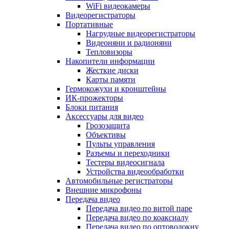
WiFi видеокамеры
Видеорегистраторы
Портативные
Нагрудные видеорегистраторы
Видеоняни и радионяни
Тепловизоры
Накопители информации
Жесткие диски
Карты памяти
Гермокожухи и кронштейны
ИК-прожекторы
Блоки питания
Аксессуары для видео
Грозозащита
Объективы
Пульты управления
Разъемы и переходники
Тестеры видеосигнала
Устройства видеообработки
Автомобильные регистраторы
Внешние микрофоны
Передача видео
Передача видео по витой паре
Передача видео по коаксиалу
Передача видео по оптоволокну