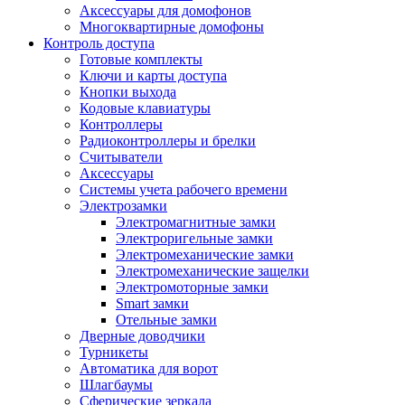
Аксессуары для домофонов
Многоквартирные домофоны
Контроль доступа
Готовые комплекты
Ключи и карты доступа
Кнопки выхода
Кодовые клавиатуры
Контроллеры
Радиоконтроллеры и брелки
Считыватели
Аксессуары
Системы учета рабочего времени
Электрозамки
Электромагнитные замки
Электроригельные замки
Электромеханические замки
Электромеханические защелки
Электромоторные замки
Smart замки
Отельные замки
Дверные доводчики
Турникеты
Автоматика для ворот
Шлагбаумы
Сферические зеркала