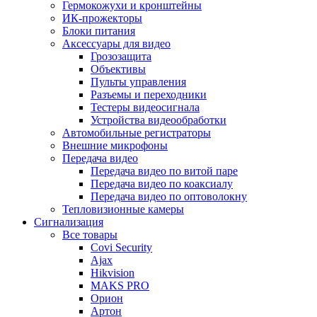
Гермокожухи и кронштейны
ИК-прожекторы
Блоки питания
Аксессуары для видео
Грозозащита
Объективы
Пульты управления
Разъемы и переходники
Тестеры видеосигнала
Устройства видеообработки
Автомобильные регистраторы
Внешние микрофоны
Передача видео
Передача видео по витой паре
Передача видео по коаксиалу
Передача видео по оптоволокну
Тепловизионные камеры
Сигнализация
Все товары
Covi Security
Ajax
Hikvision
MAKS PRO
Орион
Артон