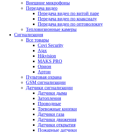
Внешние микрофоны
Передача видео
Передача видео по витой паре
Передача видео по коаксиалу
Передача видео по оптоволокну
Тепловизионные камеры
Сигнализация
Все товары
Covi Security
Ajax
Hikvision
MAKS PRO
Орион
Артон
Пультовая охрана
GSM сигнализации
Датчики сигнализации
Датчики дыма
Затопления
Проводные
Тревожные кнопки
Датчики газа
Датчики движения
Датчики открытия
Пожарные датчики