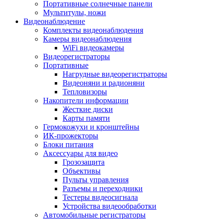
Портативные солнечные панели
Мультитулы, ножи
Видеонаблюдение
Комплекты видеонаблюдения
Камеры видеонаблюдения
WiFi видеокамеры
Видеорегистраторы
Портативные
Нагрудные видеорегистраторы
Видеоняни и радионяни
Тепловизоры
Накопители информации
Жесткие диски
Карты памяти
Гермокожухи и кронштейны
ИК-прожекторы
Блоки питания
Аксессуары для видео
Грозозащита
Объективы
Пульты управления
Разъемы и переходники
Тестеры видеосигнала
Устройства видеообработки
Автомобильные регистраторы