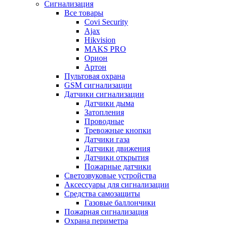
Сигнализация
Все товары
Covi Security
Ajax
Hikvision
MAKS PRO
Орион
Артон
Пультовая охрана
GSM сигнализации
Датчики сигнализации
Датчики дыма
Затопления
Проводные
Тревожные кнопки
Датчики газа
Датчики движения
Датчики открытия
Пожарные датчики
Светозвуковые устройства
Аксессуары для сигнализации
Средства самозащиты
Газовые баллончики
Пожарная сигнализация
Охрана периметра