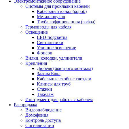
Электромонтажное оборудование
Системы для прокладки кабелей
Кабельный канал (короб)
Металлорукав
Труба гофрированная (гофра)
Гермовводы для кабеля
Освещение
LED-подсветка
Светильники
Уличное освещение
Фонари
Вилки, колодки, удлинители
Крепления
Дюбеля (быстрого монтажа)
Зажим Елка
Кабельные скобы с гвоздем
Клипсы для труб
Стяжки
Такелаж
Инструмент для работы с кабелем
Распродажа
Видеонаблюдение
Домофония
Контроль доступа
Сигнализации