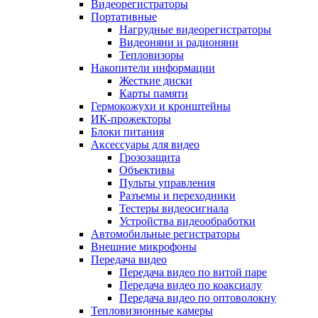
Видеорегистраторы
Портативные
Нагрудные видеорегистраторы
Видеоняни и радионяни
Тепловизоры
Накопители информации
Жесткие диски
Карты памяти
Гермокожухи и кронштейны
ИК-прожекторы
Блоки питания
Аксессуары для видео
Грозозащита
Объективы
Пульты управления
Разъемы и переходники
Тестеры видеосигнала
Устройства видеообработки
Автомобильные регистраторы
Внешние микрофоны
Передача видео
Передача видео по витой паре
Передача видео по коаксиалу
Передача видео по оптоволокну
Тепловизионные камеры