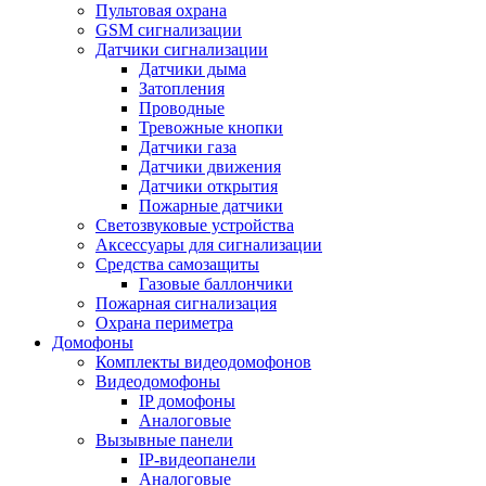
Пультовая охрана
GSM сигнализации
Датчики сигнализации
Датчики дыма
Затопления
Проводные
Тревожные кнопки
Датчики газа
Датчики движения
Датчики открытия
Пожарные датчики
Светозвуковые устройства
Аксессуары для сигнализации
Средства самозащиты
Газовые баллончики
Пожарная сигнализация
Охрана периметра
Домофоны
Комплекты видеодомофонов
Видеодомофоны
IP домофоны
Аналоговые
Вызывные панели
IP-видеопанели
Аналоговые