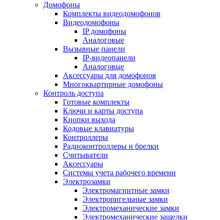
Домофоны
Комплекты видеодомофонов
Видеодомофоны
IP домофоны
Аналоговые
Вызывные панели
IP-видеопанели
Аналоговые
Аксессуары для домофонов
Многоквартирные домофоны
Контроль доступа
Готовые комплекты
Ключи и карты доступа
Кнопки выхода
Кодовые клавиатуры
Контроллеры
Радиоконтроллеры и брелки
Считыватели
Аксессуары
Системы учета рабочего времени
Электрозамки
Электромагнитные замки
Электроригельные замки
Электромеханические замки
Электромеханические защелки