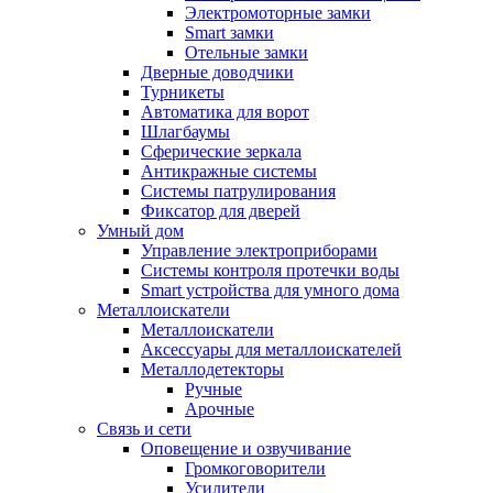
Электромоторные замки
Smart замки
Отельные замки
Дверные доводчики
Турникеты
Автоматика для ворот
Шлагбаумы
Сферические зеркала
Антикражные системы
Системы патрулирования
Фиксатор для дверей
Умный дом
Управление электроприборами
Системы контроля протечки воды
Smart устройства для умного дома
Металлоискатели
Металлоискатели
Аксессуары для металлоискателей
Металлодетекторы
Ручные
Арочные
Связь и сети
Оповещение и озвучивание
Громкоговорители
Усилители