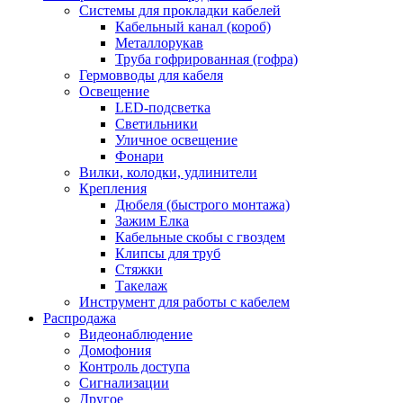
Системы для прокладки кабелей
Кабельный канал (короб)
Металлорукав
Труба гофрированная (гофра)
Гермовводы для кабеля
Освещение
LED-подсветка
Светильники
Уличное освещение
Фонари
Вилки, колодки, удлинители
Крепления
Дюбеля (быстрого монтажа)
Зажим Елка
Кабельные скобы с гвоздем
Клипсы для труб
Стяжки
Такелаж
Инструмент для работы с кабелем
Распродажа
Видеонаблюдение
Домофония
Контроль доступа
Сигнализации
Другое