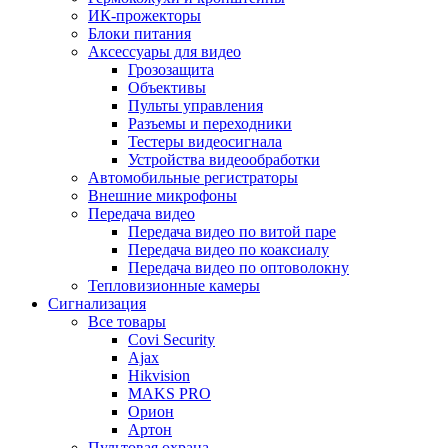
ИК-прожекторы
Блоки питания
Аксессуары для видео
Грозозащита
Объективы
Пульты управления
Разъемы и переходники
Тестеры видеосигнала
Устройства видеообработки
Автомобильные регистраторы
Внешние микрофоны
Передача видео
Передача видео по витой паре
Передача видео по коаксиалу
Передача видео по оптоволокну
Тепловизионные камеры
Сигнализация
Все товары
Covi Security
Ajax
Hikvision
MAKS PRO
Орион
Артон
Пультовая охрана