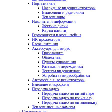
Портативные
Нагрудные видеорегистраторы
Видеоняни и радионяни
Тепловизоры
Накопители информации
Жесткие диски
Карты памяти
Гермокожухи и кронштейны
ИК-прожекторы
Блоки питания
Аксессуары для видео
Грозозащита
Объективы
Пульты управления
Разъемы и переходники
Тестеры видеосигнала
Устройства видеообработки
Автомобильные регистраторы
Внешние микрофоны
Передача видео
Передача видео по витой паре
Передача видео по коаксиалу
Передача видео по оптоволокну
Тепловизионные камеры
Сигнализация