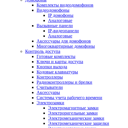
Комплекты видеодомофонов
Видеодомофоны
IP домофоны
Аналоговые
Вызывные панели
IP-видеопанели
Аналоговые
Аксессуары для домофонов
Многоквартирные домофоны
Контроль доступа
Готовые комплекты
Ключи и карты доступа
Кнопки выхода
Кодовые клавиатуры
Контроллеры
Радиоконтроллеры и брелки
Считыватели
Аксессуары
Системы учета рабочего времени
Электрозамки
Электромагнитные замки
Электроригельные замки
Электромеханические замки
Электромеханические защелки