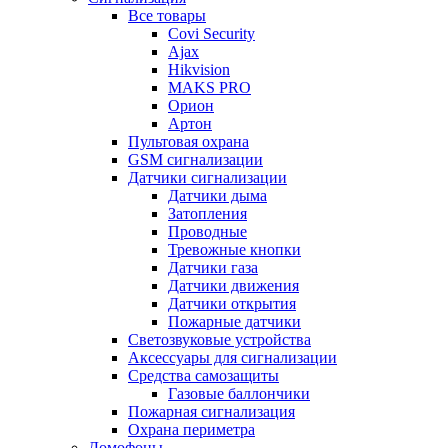
Все товары
Covi Security
Ajax
Hikvision
MAKS PRO
Орион
Артон
Пультовая охрана
GSM сигнализации
Датчики сигнализации
Датчики дыма
Затопления
Проводные
Тревожные кнопки
Датчики газа
Датчики движения
Датчики открытия
Пожарные датчики
Светозвуковые устройства
Аксессуары для сигнализации
Средства самозащиты
Газовые баллончики
Пожарная сигнализация
Охрана периметра
Домофоны