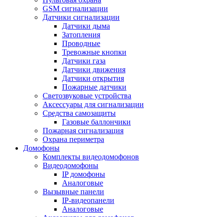
GSM сигнализации
Датчики сигнализации
Датчики дыма
Затопления
Проводные
Тревожные кнопки
Датчики газа
Датчики движения
Датчики открытия
Пожарные датчики
Светозвуковые устройства
Аксессуары для сигнализации
Средства самозащиты
Газовые баллончики
Пожарная сигнализация
Охрана периметра
Домофоны
Комплекты видеодомофонов
Видеодомофоны
IP домофоны
Аналоговые
Вызывные панели
IP-видеопанели
Аналоговые