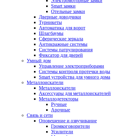
Электромоторные замки
Smart замки
Отельные замки
Дверные доводчики
Турникеты
Автоматика для ворот
Шлагбаумы
Сферические зеркала
Антикражные системы
Системы патрулирования
Фиксатор для дверей
Умный дом
Управление электроприборами
Системы контроля протечки воды
Smart устройства для умного дома
Металлоискатели
Металлоискатели
Аксессуары для металлоискателей
Металлодетекторы
Ручные
Арочные
Связь и сети
Оповещение и озвучивание
Громкоговорители
Усилители