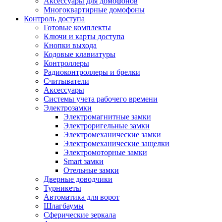
Аксессуары для домофонов
Многоквартирные домофоны
Контроль доступа
Готовые комплекты
Ключи и карты доступа
Кнопки выхода
Кодовые клавиатуры
Контроллеры
Радиоконтроллеры и брелки
Считыватели
Аксессуары
Системы учета рабочего времени
Электрозамки
Электромагнитные замки
Электроригельные замки
Электромеханические замки
Электромеханические защелки
Электромоторные замки
Smart замки
Отельные замки
Дверные доводчики
Турникеты
Автоматика для ворот
Шлагбаумы
Сферические зеркала