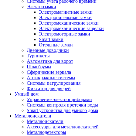
Системы учета рабочего времени
Электрозамки
Электромагнитные замки
Электроригельные замки
Электромеханические замки
Электромеханические защелки
Электромоторные замки
Smart замки
Отельные замки
Дверные доводчики
Турникеты
Автоматика для ворот
Шлагбаумы
Сферические зеркала
Антикражные системы
Системы патрулирования
Фиксатор для дверей
Умный дом
Управление электроприборами
Системы контроля протечки воды
Smart устройства для умного дома
Металлоискатели
Металлоискатели
Аксессуары для металлоискателей
Металлодетекторы