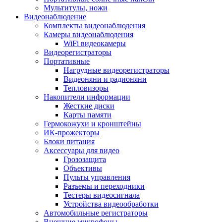
Мультитулы, ножи
Видеонаблюдение
Комплекты видеонаблюдения
Камеры видеонаблюдения
WiFi видеокамеры
Видеорегистраторы
Портативные
Нагрудные видеорегистраторы
Видеоняни и радионяни
Тепловизоры
Накопители информации
Жесткие диски
Карты памяти
Гермокожухи и кронштейны
ИК-прожекторы
Блоки питания
Аксессуары для видео
Грозозащита
Объективы
Пульты управления
Разъемы и переходники
Тестеры видеосигнала
Устройства видеообработки
Автомобильные регистраторы
Внешние микрофоны