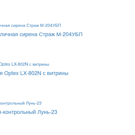
уличная сирена Страж М-204УБП
я Optex LX-802N с витрины
-контрольный Лунь-23