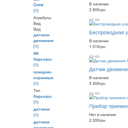
В наличии
Crow
2 800
грн
(1)
Атрибуты
Вид
Вид
Беспроводная 
датчики
движения
В наличии
(1)
1 010
грн
ИК
барьеры
(1)
Датчик движени
пожарно-
охранные
В наличии
(1)
3 450
грн
Тип
барьеры
(1)
Прибор приемно
датчики
Нет в наличии
(1)
2 200
грн
датчики
движения