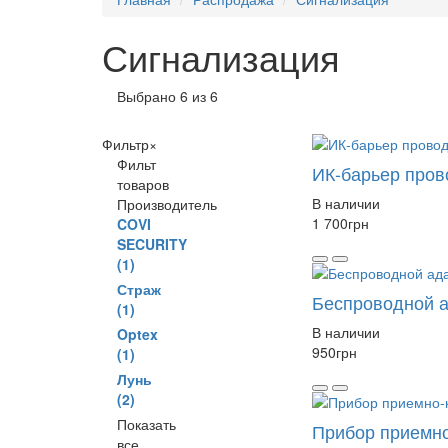
Сигнализация
Выбрано 6 из 6
Фильтр
×
Фильт
ИК-барьер пров
товаров
В наличии
Производитель
1 700
грн
COVI
SECURITY
(1)
Страж
Беспроводной 
(1)
В наличии
Optex
950
грн
(1)
Лунь
(2)
Показать
Прибор приемно
все