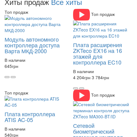
Хиты продаж
Все хиты
Топ продаж
Топ продаж
Модуль автономного
Плата расширения
контроллера доступа
ZKTeco EX16 на 16
Варта МКД-2000
этажей для
В наличии
контроллера EC10
645
грн
В наличии
4 204
грн
3 784
грн
Топ продаж
Топ продаж
Плата контроллера
ATIS AC-05
Сетевой
В наличии
биометрический
540
грн
терминал контроля