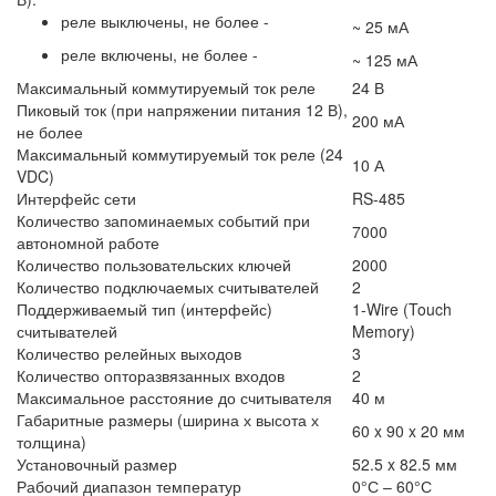
реле выключены, не более -
~ 25 мА
реле включены, не более -
~ 125 мА
Максимальный коммутируемый ток реле
24 В
Пиковый ток (при напряжении питания 12 В),
200 мА
не более
Максимальный коммутируемый ток реле (24
10 А
VDC)
Интерфейс сети
RS-485
Количество запоминаемых событий при
7000
автономной работе
Количество пользовательских ключей
2000
Количество подключаемых считывателей
2
Поддерживаемый тип (интерфейс)
1-Wire (Touch
считывателей
Memory)
Количество релейных выходов
3
Количество опторазвязанных входов
2
Максимальное расстояние до считывателя
40 м
Габаритные размеры (ширина х высота х
60 x 90 x 20 мм
толщина)
Установочный размер
52.5 x 82.5 мм
Рабочий диапазон температур
0°С – 60°С