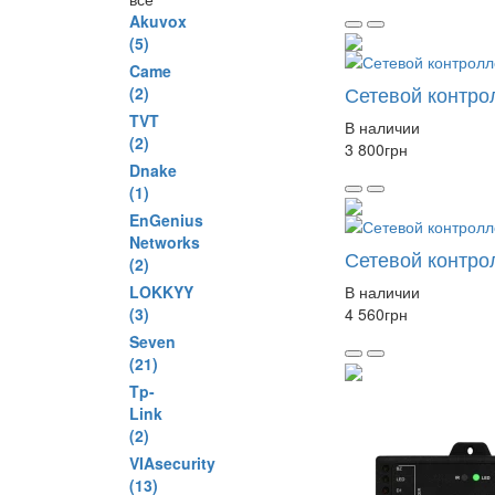
Akuvox
(5)
Came
Сетевой контрол
(2)
TVT
В наличии
(2)
3 800
грн
Dnake
(1)
EnGenius
Networks
Сетевой контрол
(2)
LOKKYY
В наличии
(3)
4 560
грн
Seven
(21)
Tp-
Link
(2)
VIAsecurity
(13)