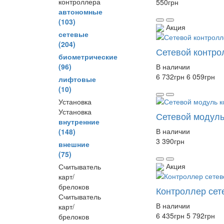
контроллера
550
грн
автономные
(103)
Акция
сетевые
(204)
Сетевой контро
биометрические
(96)
В наличии
6 732
грн
6 059
грн
лифтовые
(10)
Установка
Установка
Сетевой модуль
внутренние
В наличии
(148)
3 390
грн
внешние
(75)
Акция
Считыватель
карт/
брелоков
Контроллер сет
Считыватель
В наличии
карт/
6 435
грн
5 792
грн
брелоков