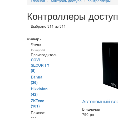
Главная
Контроль доступа
Контроллеры
Контроллеры доступ
Выбрано 311 из 311
Фильтр
×
Фильт
товаров
Производитель
COVI
SECURITY
(5)
Dahua
(26)
Hikvision
(42)
Автономный вла
ZKTeco
(101)
В наличии
Показать
790
грн
все