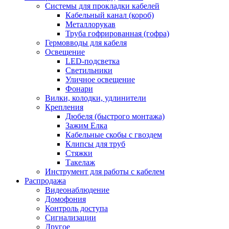
Системы для прокладки кабелей
Кабельный канал (короб)
Металлорукав
Труба гофрированная (гофра)
Гермовводы для кабеля
Освещение
LED-подсветка
Светильники
Уличное освещение
Фонари
Вилки, колодки, удлинители
Крепления
Дюбеля (быстрого монтажа)
Зажим Елка
Кабельные скобы с гвоздем
Клипсы для труб
Стяжки
Такелаж
Инструмент для работы с кабелем
Распродажа
Видеонаблюдение
Домофония
Контроль доступа
Сигнализации
Другое