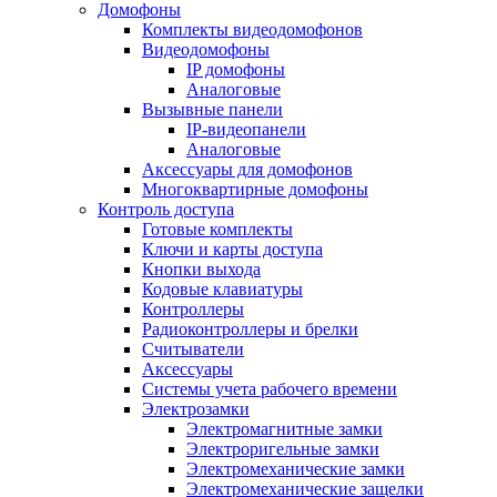
Домофоны
Комплекты видеодомофонов
Видеодомофоны
IP домофоны
Аналоговые
Вызывные панели
IP-видеопанели
Аналоговые
Аксессуары для домофонов
Многоквартирные домофоны
Контроль доступа
Готовые комплекты
Ключи и карты доступа
Кнопки выхода
Кодовые клавиатуры
Контроллеры
Радиоконтроллеры и брелки
Считыватели
Аксессуары
Системы учета рабочего времени
Электрозамки
Электромагнитные замки
Электроригельные замки
Электромеханические замки
Электромеханические защелки