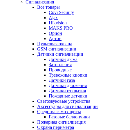
Сигнализация
Все товары
Covi Security
Ajax
Hikvision
MAKS PRO
Орион
Артон
Пультовая охрана
GSM сигнализации
Датчики сигнализации
Датчики дыма
Затопления
Проводные
Тревожные кнопки
Датчики газа
Датчики движения
Датчики открытия
Пожарные датчики
Светозвуковые устройства
Аксессуары для сигнализации
Средства самозащиты
Газовые баллончики
Пожарная сигнализация
Охрана периметра