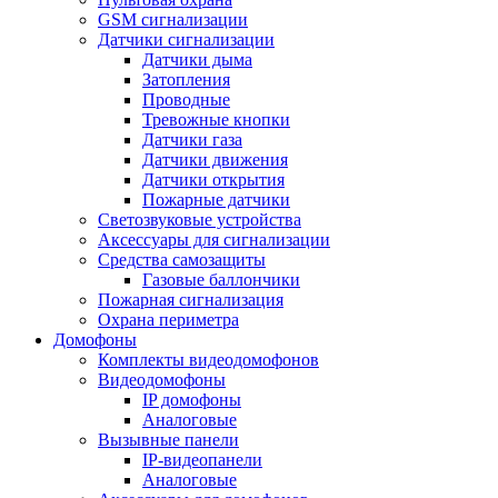
GSM сигнализации
Датчики сигнализации
Датчики дыма
Затопления
Проводные
Тревожные кнопки
Датчики газа
Датчики движения
Датчики открытия
Пожарные датчики
Светозвуковые устройства
Аксессуары для сигнализации
Средства самозащиты
Газовые баллончики
Пожарная сигнализация
Охрана периметра
Домофоны
Комплекты видеодомофонов
Видеодомофоны
IP домофоны
Аналоговые
Вызывные панели
IP-видеопанели
Аналоговые