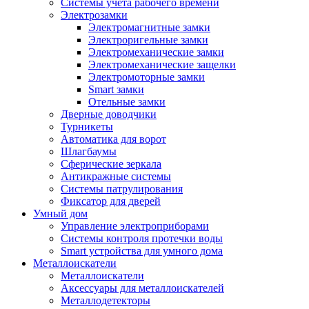
Системы учета рабочего времени
Электрозамки
Электромагнитные замки
Электроригельные замки
Электромеханические замки
Электромеханические защелки
Электромоторные замки
Smart замки
Отельные замки
Дверные доводчики
Турникеты
Автоматика для ворот
Шлагбаумы
Сферические зеркала
Антикражные системы
Системы патрулирования
Фиксатор для дверей
Умный дом
Управление электроприборами
Системы контроля протечки воды
Smart устройства для умного дома
Металлоискатели
Металлоискатели
Аксессуары для металлоискателей
Металлодетекторы