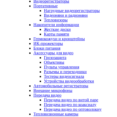
Видеорегистраторы
Портативные
Нагрудные видеорегистраторы
Видеоняни и радионяни
Тепловизоры
Накопители информации
Жесткие диски
Карты памяти
Гермокожухи и кронштейны
ИК-прожекторы
Блоки питания
Аксессуары для видео
Грозозащита
Объективы
Пульты управления
Разъемы и переходники
Тестеры видеосигнала
Устройства видеообработки
Автомобильные регистраторы
Внешние микрофоны
Передача видео
Передача видео по витой паре
Передача видео по коаксиалу
Передача видео по оптоволокну
Тепловизионные камеры