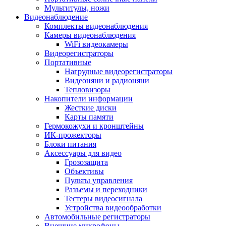
Мультитулы, ножи
Видеонаблюдение
Комплекты видеонаблюдения
Камеры видеонаблюдения
WiFi видеокамеры
Видеорегистраторы
Портативные
Нагрудные видеорегистраторы
Видеоняни и радионяни
Тепловизоры
Накопители информации
Жесткие диски
Карты памяти
Гермокожухи и кронштейны
ИК-прожекторы
Блоки питания
Аксессуары для видео
Грозозащита
Объективы
Пульты управления
Разъемы и переходники
Тестеры видеосигнала
Устройства видеообработки
Автомобильные регистраторы
Внешние микрофоны