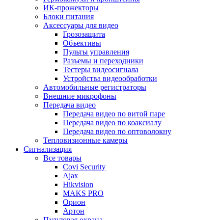
ИК-прожекторы
Блоки питания
Аксессуары для видео
Грозозащита
Объективы
Пульты управления
Разъемы и переходники
Тестеры видеосигнала
Устройства видеообработки
Автомобильные регистраторы
Внешние микрофоны
Передача видео
Передача видео по витой паре
Передача видео по коаксиалу
Передача видео по оптоволокну
Тепловизионные камеры
Сигнализация
Все товары
Covi Security
Ajax
Hikvision
MAKS PRO
Орион
Артон
Пультовая охрана