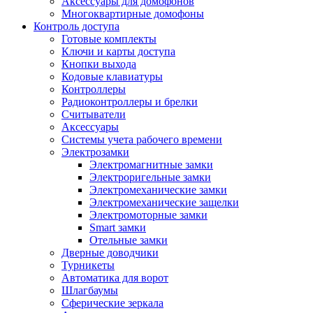
Аксессуары для домофонов
Многоквартирные домофоны
Контроль доступа
Готовые комплекты
Ключи и карты доступа
Кнопки выхода
Кодовые клавиатуры
Контроллеры
Радиоконтроллеры и брелки
Считыватели
Аксессуары
Системы учета рабочего времени
Электрозамки
Электромагнитные замки
Электроригельные замки
Электромеханические замки
Электромеханические защелки
Электромоторные замки
Smart замки
Отельные замки
Дверные доводчики
Турникеты
Автоматика для ворот
Шлагбаумы
Сферические зеркала