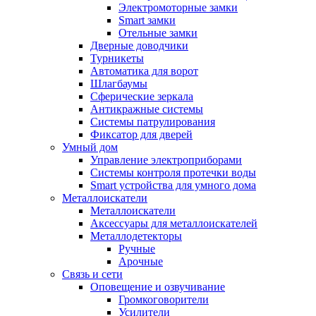
Электромоторные замки
Smart замки
Отельные замки
Дверные доводчики
Турникеты
Автоматика для ворот
Шлагбаумы
Сферические зеркала
Антикражные системы
Системы патрулирования
Фиксатор для дверей
Умный дом
Управление электроприборами
Системы контроля протечки воды
Smart устройства для умного дома
Металлоискатели
Металлоискатели
Аксессуары для металлоискателей
Металлодетекторы
Ручные
Арочные
Связь и сети
Оповещение и озвучивание
Громкоговорители
Усилители