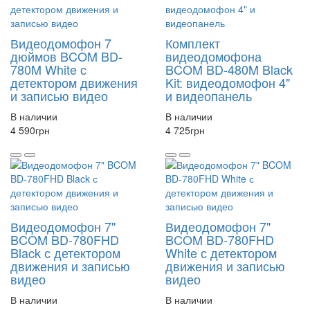
Видеодомофон 7
Комплект
дюймов BCOM BD-
видеодомофона
780M White с
BCOM BD-480M Black
детектором движения
Kit: видеодомофон 4"
и записью видео
и видеопанель
В наличии
В наличии
4 590
грн
4 725
грн
Видеодомофон 7"
Видеодомофон 7"
BCOM BD-780FHD
BCOM BD-780FHD
Black с детектором
White с детектором
движения и записью
движения и записью
видео
видео
В наличии
В наличии