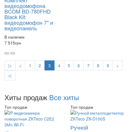
видеодомофона
BCOM BD-780FHD
Black Kit:
видеодомофон 7" и
видеопанель
В наличии
7 515
грн
|<
<
1
2
3
4
5
6
7
8
9
>
>|
Хиты продаж
Все хиты
Топ продаж
Топ продаж
Ручной