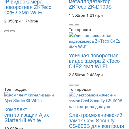
металлодетектор
IP-видеокамера
ZKTeco ZK-D100S
поворотная ZKTeco
C2E2 3Мп Wi-Fi
1 352
грн
1 217
грн
2 050
грн
1 743
грн
Топ продаж
Уличная поворотная
видеокамера ZKTeco
C4E2 4Мп Wi-Fi
2 850
грн
2 423
грн
Топ продаж
Топ продаж
Комплект
сигнализации Ajax
Электромеханический
StarterKit White
замок Covi Security
CS-600B для контроля
10 099
грн