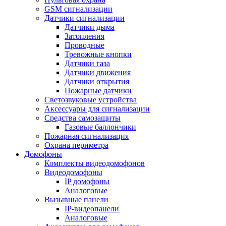
GSM сигнализации
Датчики сигнализации
Датчики дыма
Затопления
Проводные
Тревожные кнопки
Датчики газа
Датчики движения
Датчики открытия
Пожарные датчики
Светозвуковые устройства
Аксессуары для сигнализации
Средства самозащиты
Газовые баллончики
Пожарная сигнализация
Охрана периметра
Домофоны
Комплекты видеодомофонов
Видеодомофоны
IP домофоны
Аналоговые
Вызывные панели
IP-видеопанели
Аналоговые