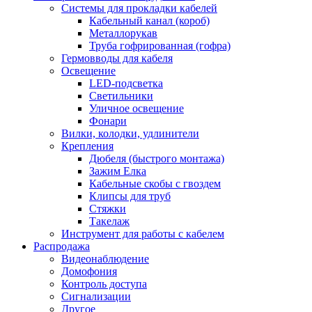
Системы для прокладки кабелей
Кабельный канал (короб)
Металлорукав
Труба гофрированная (гофра)
Гермовводы для кабеля
Освещение
LED-подсветка
Светильники
Уличное освещение
Фонари
Вилки, колодки, удлинители
Крепления
Дюбеля (быстрого монтажа)
Зажим Елка
Кабельные скобы с гвоздем
Клипсы для труб
Стяжки
Такелаж
Инструмент для работы с кабелем
Распродажа
Видеонаблюдение
Домофония
Контроль доступа
Сигнализации
Другое