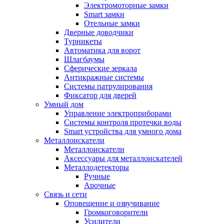
Электромоторные замки
Smart замки
Отельные замки
Дверные доводчики
Турникеты
Автоматика для ворот
Шлагбаумы
Сферические зеркала
Антикражные системы
Системы патрулирования
Фиксатор для дверей
Умный дом
Управление электроприборами
Системы контроля протечки воды
Smart устройства для умного дома
Металлоискатели
Металлоискатели
Аксессуары для металлоискателей
Металлодетекторы
Ручные
Арочные
Связь и сети
Оповещение и озвучивание
Громкоговорители
Усилители