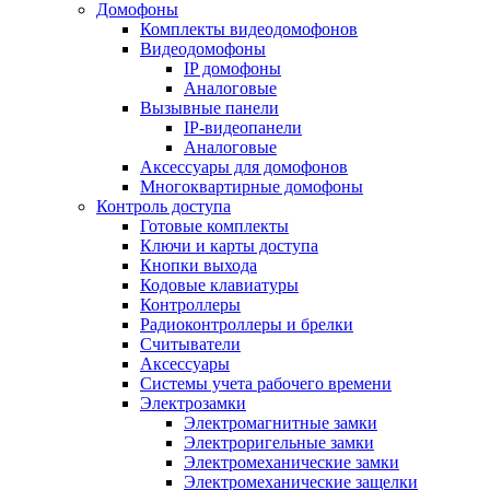
Домофоны
Комплекты видеодомофонов
Видеодомофоны
IP домофоны
Аналоговые
Вызывные панели
IP-видеопанели
Аналоговые
Аксессуары для домофонов
Многоквартирные домофоны
Контроль доступа
Готовые комплекты
Ключи и карты доступа
Кнопки выхода
Кодовые клавиатуры
Контроллеры
Радиоконтроллеры и брелки
Считыватели
Аксессуары
Системы учета рабочего времени
Электрозамки
Электромагнитные замки
Электроригельные замки
Электромеханические замки
Электромеханические защелки