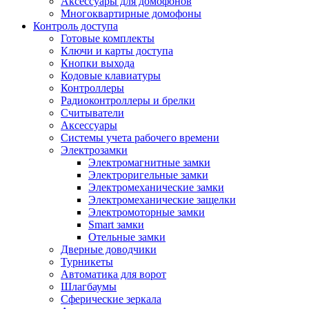
Аксессуары для домофонов
Многоквартирные домофоны
Контроль доступа
Готовые комплекты
Ключи и карты доступа
Кнопки выхода
Кодовые клавиатуры
Контроллеры
Радиоконтроллеры и брелки
Считыватели
Аксессуары
Системы учета рабочего времени
Электрозамки
Электромагнитные замки
Электроригельные замки
Электромеханические замки
Электромеханические защелки
Электромоторные замки
Smart замки
Отельные замки
Дверные доводчики
Турникеты
Автоматика для ворот
Шлагбаумы
Сферические зеркала