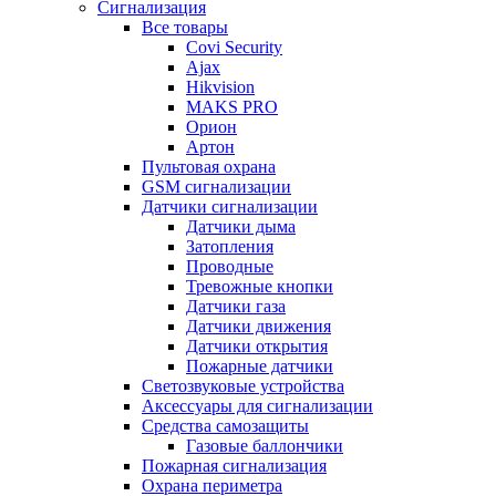
Сигнализация
Все товары
Covi Security
Ajax
Hikvision
MAKS PRO
Орион
Артон
Пультовая охрана
GSM сигнализации
Датчики сигнализации
Датчики дыма
Затопления
Проводные
Тревожные кнопки
Датчики газа
Датчики движения
Датчики открытия
Пожарные датчики
Светозвуковые устройства
Аксессуары для сигнализации
Средства самозащиты
Газовые баллончики
Пожарная сигнализация
Охрана периметра