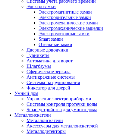
Системы учета рабочего времени
Электрозамки
Электромагнитные замки
Электроригельные замки
Электромеханические замки
Электромеханические защелки
Электромоторные замки
Smart замки
Отельные замки
Дверные доводчики
Турникеты
Автоматика для ворот
Шлагбаумы
Сферические зеркала
Антикражные системы
Системы патрулирования
Фиксатор для дверей
Умный дом
Управление электроприборами
Системы контроля протечки воды
Smart устройства для умного дома
Металлоискатели
Металлоискатели
Аксессуары для металлоискателей
Металлодетекторы