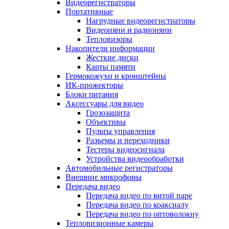
Видеорегистраторы
Портативные
Нагрудные видеорегистраторы
Видеоняни и радионяни
Тепловизоры
Накопители информации
Жесткие диски
Карты памяти
Гермокожухи и кронштейны
ИК-прожекторы
Блоки питания
Аксессуары для видео
Грозозащита
Объективы
Пульты управления
Разъемы и переходники
Тестеры видеосигнала
Устройства видеообработки
Автомобильные регистраторы
Внешние микрофоны
Передача видео
Передача видео по витой паре
Передача видео по коаксиалу
Передача видео по оптоволокну
Тепловизионные камеры