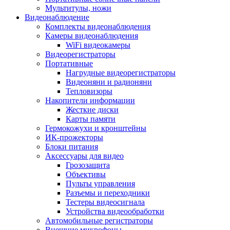
Мультитулы, ножи
Видеонаблюдение
Комплекты видеонаблюдения
Камеры видеонаблюдения
WiFi видеокамеры
Видеорегистраторы
Портативные
Нагрудные видеорегистраторы
Видеоняни и радионяни
Тепловизоры
Накопители информации
Жесткие диски
Карты памяти
Гермокожухи и кронштейны
ИК-прожекторы
Блоки питания
Аксессуары для видео
Грозозащита
Объективы
Пульты управления
Разъемы и переходники
Тестеры видеосигнала
Устройства видеообработки
Автомобильные регистраторы
Внешние микрофоны