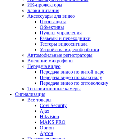
ИК-прожекторы
Блоки питания
Аксессуары для видео
Грозозащита
Объективы
Пульты управления
Разъемы и переходники
Тестеры видеосигнала
Устройства видеообработки
Автомобильные регистраторы
Внешние микрофоны
Передача видео
Передача видео по витой паре
Передача видео по коаксиалу
Передача видео по оптоволокну
Тепловизионные камеры
Сигнализация
Все товары
Covi Security
Ajax
Hikvision
MAKS PRO
Орион
Артон
Пультовая охрана