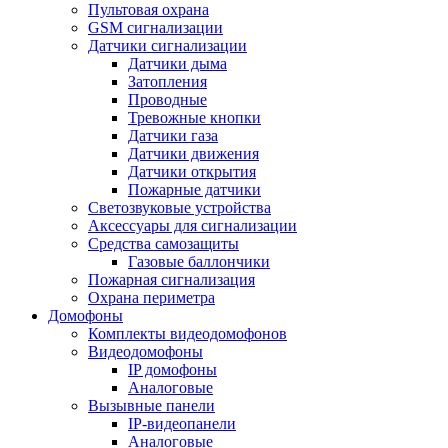
Пультовая охрана
GSM сигнализации
Датчики сигнализации
Датчики дыма
Затопления
Проводные
Тревожные кнопки
Датчики газа
Датчики движения
Датчики открытия
Пожарные датчики
Светозвуковые устройства
Аксессуары для сигнализации
Средства самозащиты
Газовые баллончики
Пожарная сигнализация
Охрана периметра
Домофоны
Комплекты видеодомофонов
Видеодомофоны
IP домофоны
Аналоговые
Вызывные панели
IP-видеопанели
Аналоговые