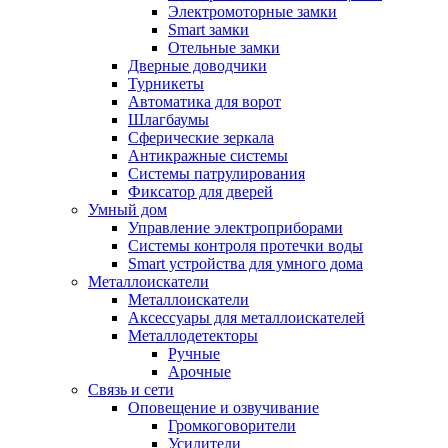
Электромоторные замки
Smart замки
Отельные замки
Дверные доводчики
Турникеты
Автоматика для ворот
Шлагбаумы
Сферические зеркала
Антикражные системы
Системы патрулирования
Фиксатор для дверей
Умный дом
Управление электроприборами
Системы контроля протечки воды
Smart устройства для умного дома
Металлоискатели
Металлоискатели
Аксессуары для металлоискателей
Металлодетекторы
Ручные
Арочные
Связь и сети
Оповещение и озвучивание
Громкоговорители
Усилители