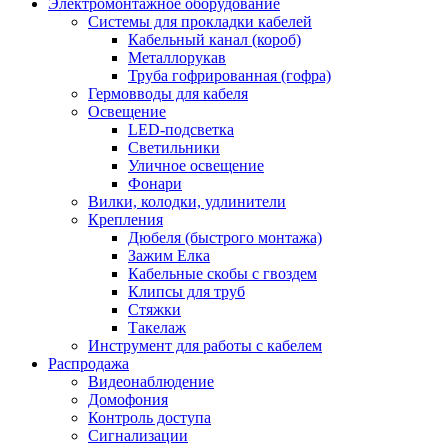
Электромонтажное оборудование
Системы для прокладки кабелей
Кабельный канал (короб)
Металлорукав
Труба гофрированная (гофра)
Гермовводы для кабеля
Освещение
LED-подсветка
Светильники
Уличное освещение
Фонари
Вилки, колодки, удлинители
Крепления
Дюбеля (быстрого монтажа)
Зажим Елка
Кабельные скобы с гвоздем
Клипсы для труб
Стяжки
Такелаж
Инструмент для работы с кабелем
Распродажа
Видеонаблюдение
Домофония
Контроль доступа
Сигнализации