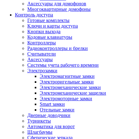
Аксессуары для домофонов
Многоквартирные домофоны
Контроль доступа
Готовые комплекты
Ключи и карты доступа
Кнопки выхода
Кодовые клавиатуры
Контроллеры
Радиоконтроллеры и брелки
Считыватели
Аксессуары
Системы учета рабочего времени
Электрозамки
Электромагнитные замки
Электроригельные замки
Электромеханические замки
Электромеханические защелки
Электромоторные замки
Smart замки
Отельные замки
Дверные доводчики
Турникеты
Автоматика для ворот
Шлагбаумы
Сферические зеркала