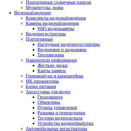
Портативные солнечные панели
Мультитулы, ножи
Видеонаблюдение
Комплекты видеонаблюдения
Камеры видеонаблюдения
WiFi видеокамеры
Видеорегистраторы
Портативные
Нагрудные видеорегистраторы
Видеоняни и радионяни
Тепловизоры
Накопители информации
Жесткие диски
Карты памяти
Гермокожухи и кронштейны
ИК-прожекторы
Блоки питания
Аксессуары для видео
Грозозащита
Объективы
Пульты управления
Разъемы и переходники
Тестеры видеосигнала
Устройства видеообработки
Автомобильные регистраторы