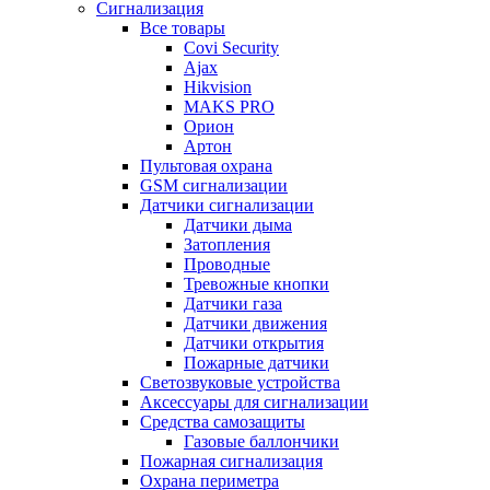
Сигнализация
Все товары
Covi Security
Ajax
Hikvision
MAKS PRO
Орион
Артон
Пультовая охрана
GSM сигнализации
Датчики сигнализации
Датчики дыма
Затопления
Проводные
Тревожные кнопки
Датчики газа
Датчики движения
Датчики открытия
Пожарные датчики
Светозвуковые устройства
Аксессуары для сигнализации
Средства самозащиты
Газовые баллончики
Пожарная сигнализация
Охрана периметра