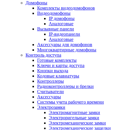
Домофоны
Комплекты видеодомофонов
Видеодомофоны
IP домофоны
Аналоговые
Вызывные панели
IP-видеопанели
Аналоговые
Аксессуары для домофонов
Многоквартирные домофоны
Контроль доступа
Готовые комплекты
Ключи и карты доступа
Кнопки выхода
Кодовые клавиатуры
Контроллеры
Радиоконтроллеры и брелки
Считыватели
Аксессуары
Системы учета рабочего времени
Электрозамки
Электромагнитные замки
Электроригельные замки
Электромеханические замки
Электромеханические защелки