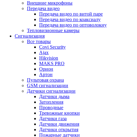
Внешние микрофоны
Передача видео
Передача видео по витой паре
Передача видео по коаксиалу
Передача видео по оптоволокну
Тепловизионные камеры
Сигнализация
Все товары
Covi Security
Ajax
Hikvision
MAKS PRO
Орион
Артон
Пультовая охрана
GSM сигнализации
Датчики сигнализации
Датчики дыма
Затопления
Проводные
Тревожные кнопки
Датчики газа
Датчики движения
Датчики открытия
Пожарные датчики