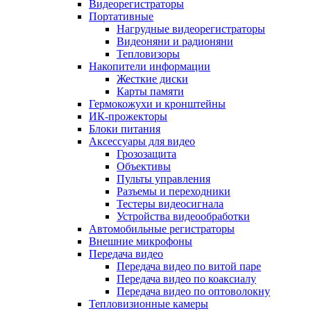
Видеорегистраторы
Портативные
Нагрудные видеорегистраторы
Видеоняни и радионяни
Тепловизоры
Накопители информации
Жесткие диски
Карты памяти
Гермокожухи и кронштейны
ИК-прожекторы
Блоки питания
Аксессуары для видео
Грозозащита
Объективы
Пульты управления
Разъемы и переходники
Тестеры видеосигнала
Устройства видеообработки
Автомобильные регистраторы
Внешние микрофоны
Передача видео
Передача видео по витой паре
Передача видео по коаксиалу
Передача видео по оптоволокну
Тепловизионные камеры