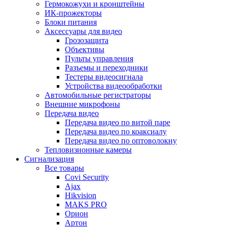
Гермокожухи и кронштейны
ИК-прожекторы
Блоки питания
Аксессуары для видео
Грозозащита
Объективы
Пульты управления
Разъемы и переходники
Тестеры видеосигнала
Устройства видеообработки
Автомобильные регистраторы
Внешние микрофоны
Передача видео
Передача видео по витой паре
Передача видео по коаксиалу
Передача видео по оптоволокну
Тепловизионные камеры
Сигнализация
Все товары
Covi Security
Ajax
Hikvision
MAKS PRO
Орион
Артон