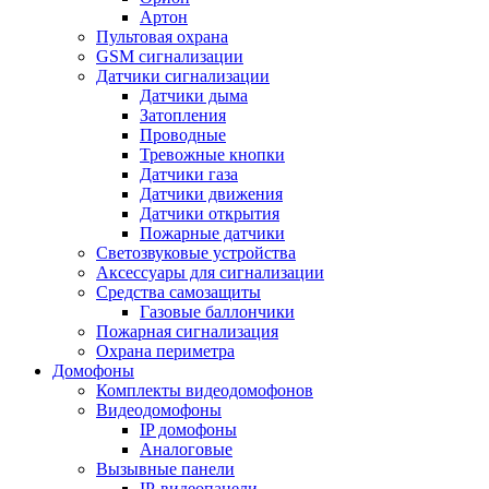
Артон
Пультовая охрана
GSM сигнализации
Датчики сигнализации
Датчики дыма
Затопления
Проводные
Тревожные кнопки
Датчики газа
Датчики движения
Датчики открытия
Пожарные датчики
Светозвуковые устройства
Аксессуары для сигнализации
Средства самозащиты
Газовые баллончики
Пожарная сигнализация
Охрана периметра
Домофоны
Комплекты видеодомофонов
Видеодомофоны
IP домофоны
Аналоговые
Вызывные панели
IP-видеопанели