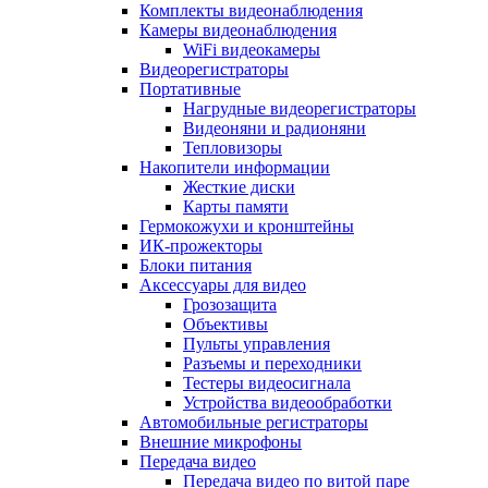
Комплекты видеонаблюдения
Камеры видеонаблюдения
WiFi видеокамеры
Видеорегистраторы
Портативные
Нагрудные видеорегистраторы
Видеоняни и радионяни
Тепловизоры
Накопители информации
Жесткие диски
Карты памяти
Гермокожухи и кронштейны
ИК-прожекторы
Блоки питания
Аксессуары для видео
Грозозащита
Объективы
Пульты управления
Разъемы и переходники
Тестеры видеосигнала
Устройства видеообработки
Автомобильные регистраторы
Внешние микрофоны
Передача видео
Передача видео по витой паре