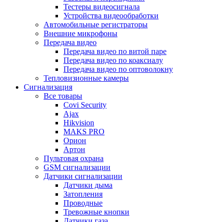
Тестеры видеосигнала
Устройства видеообработки
Автомобильные регистраторы
Внешние микрофоны
Передача видео
Передача видео по витой паре
Передача видео по коаксиалу
Передача видео по оптоволокну
Тепловизионные камеры
Сигнализация
Все товары
Covi Security
Ajax
Hikvision
MAKS PRO
Орион
Артон
Пультовая охрана
GSM сигнализации
Датчики сигнализации
Датчики дыма
Затопления
Проводные
Тревожные кнопки
Датчики газа