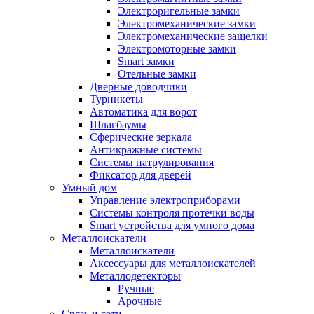
Электроригельные замки
Электромеханические замки
Электромеханические защелки
Электромоторные замки
Smart замки
Отельные замки
Дверные доводчики
Турникеты
Автоматика для ворот
Шлагбаумы
Сферические зеркала
Антикражные системы
Системы патрулирования
Фиксатор для дверей
Умный дом
Управление электроприборами
Системы контроля протечки воды
Smart устройства для умного дома
Металлоискатели
Металлоискатели
Аксессуары для металлоискателей
Металлодетекторы
Ручные
Арочные
Связь и сети