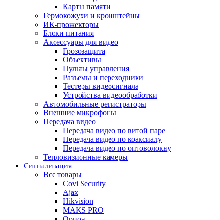
Карты памяти
Гермокожухи и кронштейны
ИК-прожекторы
Блоки питания
Аксессуары для видео
Грозозащита
Объективы
Пульты управления
Разъемы и переходники
Тестеры видеосигнала
Устройства видеообработки
Автомобильные регистраторы
Внешние микрофоны
Передача видео
Передача видео по витой паре
Передача видео по коаксиалу
Передача видео по оптоволокну
Тепловизионные камеры
Сигнализация
Все товары
Covi Security
Ajax
Hikvision
MAKS PRO
Орион