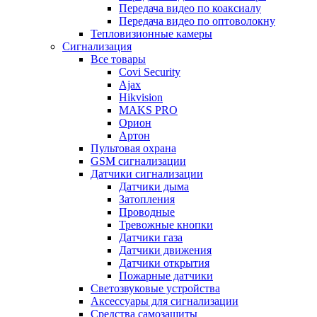
Передача видео по коаксиалу
Передача видео по оптоволокну
Тепловизионные камеры
Сигнализация
Все товары
Covi Security
Ajax
Hikvision
MAKS PRO
Орион
Артон
Пультовая охрана
GSM сигнализации
Датчики сигнализации
Датчики дыма
Затопления
Проводные
Тревожные кнопки
Датчики газа
Датчики движения
Датчики открытия
Пожарные датчики
Светозвуковые устройства
Аксессуары для сигнализации
Средства самозащиты