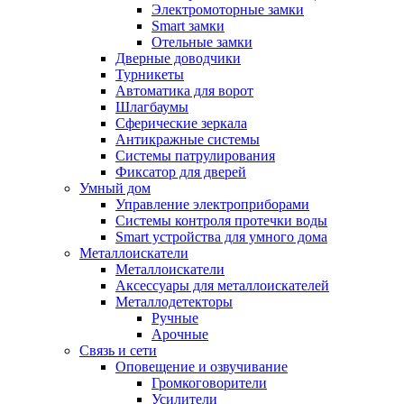
Электромоторные замки
Smart замки
Отельные замки
Дверные доводчики
Турникеты
Автоматика для ворот
Шлагбаумы
Сферические зеркала
Антикражные системы
Системы патрулирования
Фиксатор для дверей
Умный дом
Управление электроприборами
Системы контроля протечки воды
Smart устройства для умного дома
Металлоискатели
Металлоискатели
Аксессуары для металлоискателей
Металлодетекторы
Ручные
Арочные
Связь и сети
Оповещение и озвучивание
Громкоговорители
Усилители