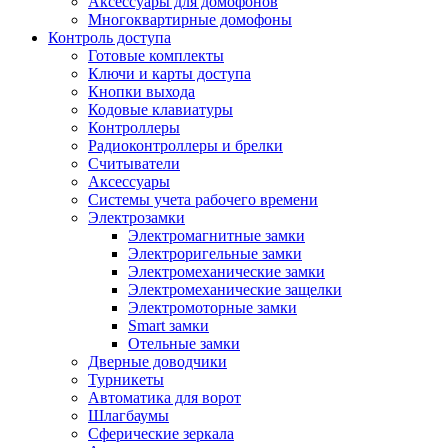
Аксессуары для домофонов
Многоквартирные домофоны
Контроль доступа
Готовые комплекты
Ключи и карты доступа
Кнопки выхода
Кодовые клавиатуры
Контроллеры
Радиоконтроллеры и брелки
Считыватели
Аксессуары
Системы учета рабочего времени
Электрозамки
Электромагнитные замки
Электроригельные замки
Электромеханические замки
Электромеханические защелки
Электромоторные замки
Smart замки
Отельные замки
Дверные доводчики
Турникеты
Автоматика для ворот
Шлагбаумы
Сферические зеркала