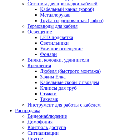
Системы для прокладки кабелей
Кабельный канал (короб)
Металлорукав
Труба гофрированная (гофра)
Гермовводы для кабеля
Освещение
LED-подсветка
Светильники
Уличное освещение
Фонари
Вилки, колодки, удлинители
Крепления
Дюбеля (быстрого монтажа)
Зажим Елка
Кабельные скобы с гвоздем
Клипсы для труб
Стяжки
Такелаж
Инструмент для работы с кабелем
Распродажа
Видеонаблюдение
Домофония
Контроль доступа
Сигнализации
Другое