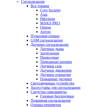
Сигнализация
Все товары
Covi Security
Ajax
Hikvision
MAKS PRO
Орион
Артон
Пультовая охрана
GSM сигнализации
Датчики сигнализации
Датчики дыма
Затопления
Проводные
Тревожные кнопки
Датчики газа
Датчики движения
Датчики открытия
Пожарные датчики
Светозвуковые устройства
Аксессуары для сигнализации
Средства самозащиты
Газовые баллончики
Пожарная сигнализация
Охрана периметра