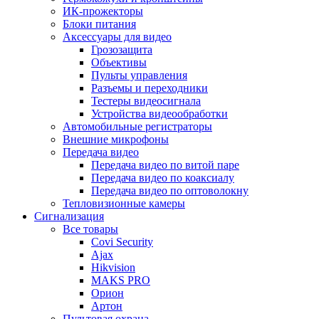
ИК-прожекторы
Блоки питания
Аксессуары для видео
Грозозащита
Объективы
Пульты управления
Разъемы и переходники
Тестеры видеосигнала
Устройства видеообработки
Автомобильные регистраторы
Внешние микрофоны
Передача видео
Передача видео по витой паре
Передача видео по коаксиалу
Передача видео по оптоволокну
Тепловизионные камеры
Сигнализация
Все товары
Covi Security
Ajax
Hikvision
MAKS PRO
Орион
Артон
Пультовая охрана