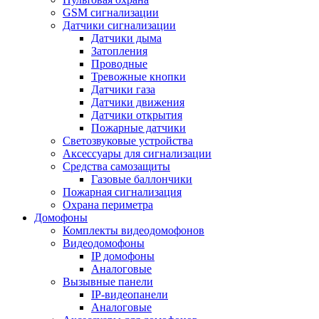
GSM сигнализации
Датчики сигнализации
Датчики дыма
Затопления
Проводные
Тревожные кнопки
Датчики газа
Датчики движения
Датчики открытия
Пожарные датчики
Светозвуковые устройства
Аксессуары для сигнализации
Средства самозащиты
Газовые баллончики
Пожарная сигнализация
Охрана периметра
Домофоны
Комплекты видеодомофонов
Видеодомофоны
IP домофоны
Аналоговые
Вызывные панели
IP-видеопанели
Аналоговые