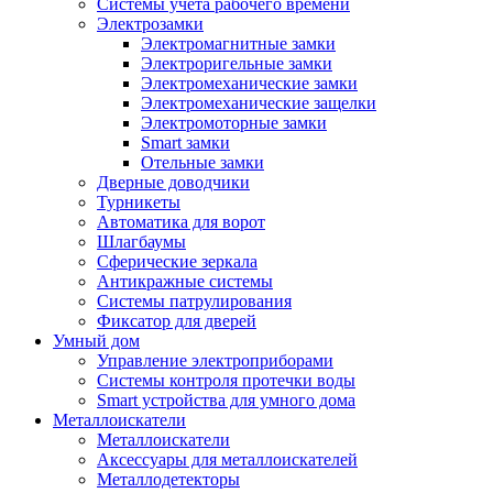
Системы учета рабочего времени
Электрозамки
Электромагнитные замки
Электроригельные замки
Электромеханические замки
Электромеханические защелки
Электромоторные замки
Smart замки
Отельные замки
Дверные доводчики
Турникеты
Автоматика для ворот
Шлагбаумы
Сферические зеркала
Антикражные системы
Системы патрулирования
Фиксатор для дверей
Умный дом
Управление электроприборами
Системы контроля протечки воды
Smart устройства для умного дома
Металлоискатели
Металлоискатели
Аксессуары для металлоискателей
Металлодетекторы