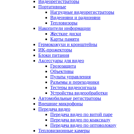
Видеорегистраторы
Портативные
Нагрудные видеорегистраторы
Видеоняни и радионяни
Тепловизоры
Накопители информации
Жесткие диски
Карты памяти
Гермокожухи и кронштейны
ИК-прожекторы
Блоки питания
Аксессуары для видео
Грозозащита
Объективы
Пульты управления
Разъемы и переходники
Тестеры видеосигнала
Устройства видеообработки
Автомобильные регистраторы
Внешние микрофоны
Передача видео
Передача видео по витой паре
Передача видео по коаксиалу
Передача видео по оптоволокну
Тепловизионные камеры