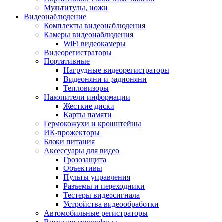
Мультитулы, ножи
Видеонаблюдение
Комплекты видеонаблюдения
Камеры видеонаблюдения
WiFi видеокамеры
Видеорегистраторы
Портативные
Нагрудные видеорегистраторы
Видеоняни и радионяни
Тепловизоры
Накопители информации
Жесткие диски
Карты памяти
Гермокожухи и кронштейны
ИК-прожекторы
Блоки питания
Аксессуары для видео
Грозозащита
Объективы
Пульты управления
Разъемы и переходники
Тестеры видеосигнала
Устройства видеообработки
Автомобильные регистраторы
Внешние микрофоны