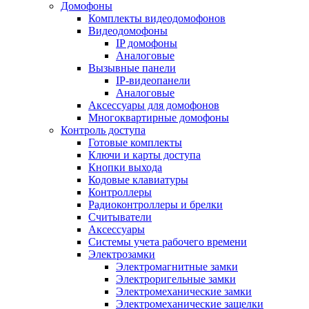
Домофоны
Комплекты видеодомофонов
Видеодомофоны
IP домофоны
Аналоговые
Вызывные панели
IP-видеопанели
Аналоговые
Аксессуары для домофонов
Многоквартирные домофоны
Контроль доступа
Готовые комплекты
Ключи и карты доступа
Кнопки выхода
Кодовые клавиатуры
Контроллеры
Радиоконтроллеры и брелки
Считыватели
Аксессуары
Системы учета рабочего времени
Электрозамки
Электромагнитные замки
Электроригельные замки
Электромеханические замки
Электромеханические защелки