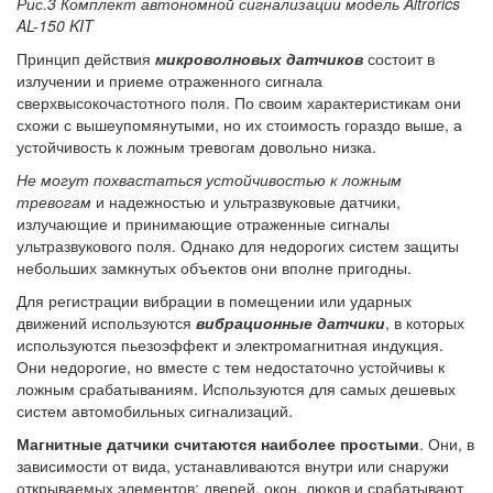
Рис.3 Комплект автономной сигнализации модель Altrorics
AL-150 KIT
Принцип действия
микроволновых датчиков
состоит в
излучении и приеме отраженного сигнала
сверхвысокочастотного поля. По своим характеристикам они
схожи с вышеупомянутыми, но их стоимость гораздо выше, а
устойчивость к ложным тревогам довольно низка.
Не могут похвастаться устойчивостью к ложным
тревогам
и надежностью и ультразвуковые датчики,
излучающие и принимающие отраженные сигналы
ультразвукового поля. Однако для недорогих систем защиты
небольших замкнутых объектов они вполне пригодны.
Для регистрации вибрации в помещении или ударных
движений используются
вибрационные датчики
, в которых
используются пьезоэффект и электромагнитная индукция.
Они недорогие, но вместе с тем недостаточно устойчивы к
ложным срабатываниям. Используются для самых дешевых
систем автомобильных сигнализаций.
Магнитные датчики считаются наиболее простыми
. Они, в
зависимости от вида, устанавливаются внутри или снаружи
открываемых элементов: дверей, окон, люков и срабатывают