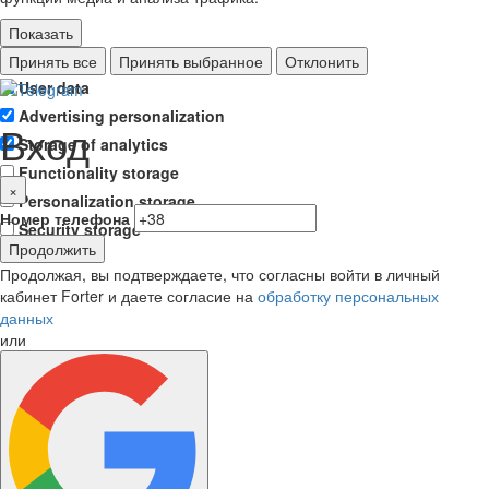
Показать
Ad storage
Принять все
Принять выбранное
Отклонить
User data
Advertising personalization
Вход
Storage of analytics
Functionality storage
×
Personalization storage
Номер телефона
Security storage
Продолжить
Продолжая, вы подтверждаете, что согласны войти в личный
кабинет Forter и даете согласие на
обработку персональных
данных
или