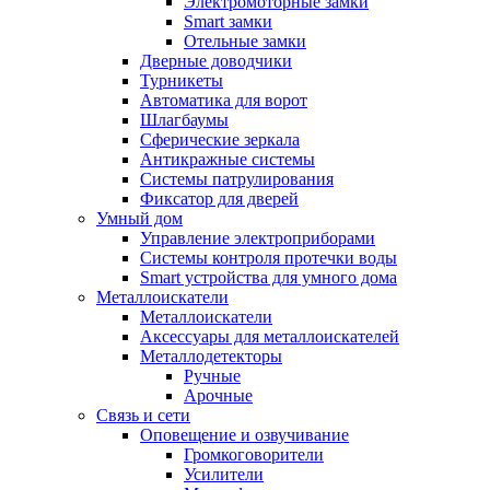
Электромоторные замки
Smart замки
Отельные замки
Дверные доводчики
Турникеты
Автоматика для ворот
Шлагбаумы
Сферические зеркала
Антикражные системы
Системы патрулирования
Фиксатор для дверей
Умный дом
Управление электроприборами
Системы контроля протечки воды
Smart устройства для умного дома
Металлоискатели
Металлоискатели
Аксессуары для металлоискателей
Металлодетекторы
Ручные
Арочные
Связь и сети
Оповещение и озвучивание
Громкоговорители
Усилители