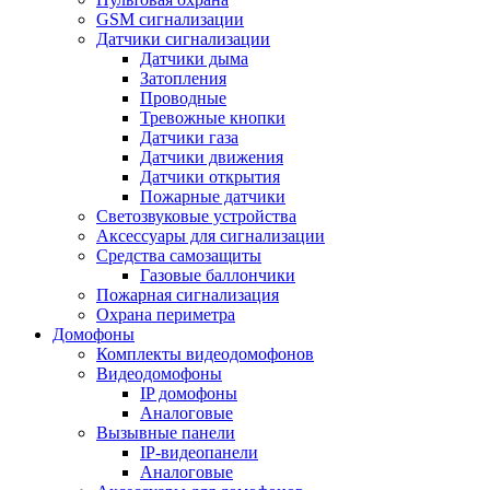
GSM сигнализации
Датчики сигнализации
Датчики дыма
Затопления
Проводные
Тревожные кнопки
Датчики газа
Датчики движения
Датчики открытия
Пожарные датчики
Светозвуковые устройства
Аксессуары для сигнализации
Средства самозащиты
Газовые баллончики
Пожарная сигнализация
Охрана периметра
Домофоны
Комплекты видеодомофонов
Видеодомофоны
IP домофоны
Аналоговые
Вызывные панели
IP-видеопанели
Аналоговые