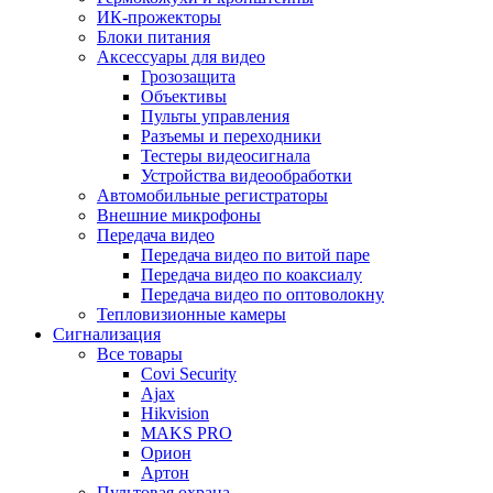
ИК-прожекторы
Блоки питания
Аксессуары для видео
Грозозащита
Объективы
Пульты управления
Разъемы и переходники
Тестеры видеосигнала
Устройства видеообработки
Автомобильные регистраторы
Внешние микрофоны
Передача видео
Передача видео по витой паре
Передача видео по коаксиалу
Передача видео по оптоволокну
Тепловизионные камеры
Сигнализация
Все товары
Covi Security
Ajax
Hikvision
MAKS PRO
Орион
Артон
Пультовая охрана