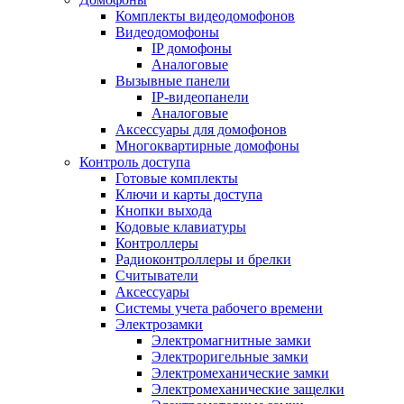
Комплекты видеодомофонов
Видеодомофоны
IP домофоны
Аналоговые
Вызывные панели
IP-видеопанели
Аналоговые
Аксессуары для домофонов
Многоквартирные домофоны
Контроль доступа
Готовые комплекты
Ключи и карты доступа
Кнопки выхода
Кодовые клавиатуры
Контроллеры
Радиоконтроллеры и брелки
Считыватели
Аксессуары
Системы учета рабочего времени
Электрозамки
Электромагнитные замки
Электроригельные замки
Электромеханические замки
Электромеханические защелки