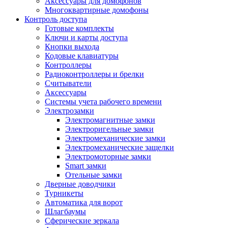
Аксессуары для домофонов
Многоквартирные домофоны
Контроль доступа
Готовые комплекты
Ключи и карты доступа
Кнопки выхода
Кодовые клавиатуры
Контроллеры
Радиоконтроллеры и брелки
Считыватели
Аксессуары
Системы учета рабочего времени
Электрозамки
Электромагнитные замки
Электроригельные замки
Электромеханические замки
Электромеханические защелки
Электромоторные замки
Smart замки
Отельные замки
Дверные доводчики
Турникеты
Автоматика для ворот
Шлагбаумы
Сферические зеркала