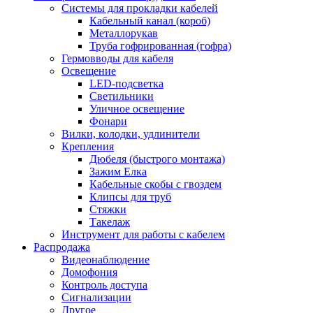
Системы для прокладки кабелей
Кабельный канал (короб)
Металлорукав
Труба гофрированная (гофра)
Гермовводы для кабеля
Освещение
LED-подсветка
Светильники
Уличное освещение
Фонари
Вилки, колодки, удлинители
Крепления
Дюбеля (быстрого монтажа)
Зажим Елка
Кабельные скобы с гвоздем
Клипсы для труб
Стяжки
Такелаж
Инструмент для работы с кабелем
Распродажа
Видеонаблюдение
Домофония
Контроль доступа
Сигнализации
Другое