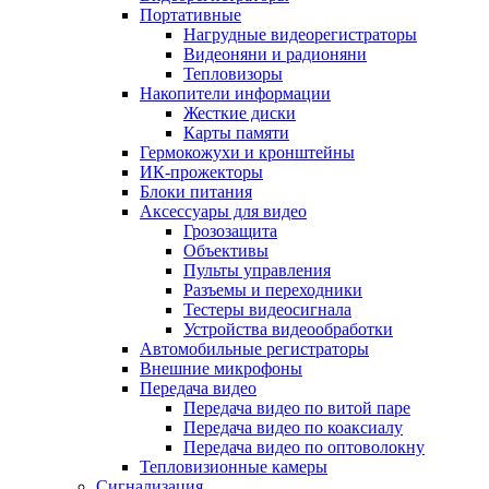
Портативные
Нагрудные видеорегистраторы
Видеоняни и радионяни
Тепловизоры
Накопители информации
Жесткие диски
Карты памяти
Гермокожухи и кронштейны
ИК-прожекторы
Блоки питания
Аксессуары для видео
Грозозащита
Объективы
Пульты управления
Разъемы и переходники
Тестеры видеосигнала
Устройства видеообработки
Автомобильные регистраторы
Внешние микрофоны
Передача видео
Передача видео по витой паре
Передача видео по коаксиалу
Передача видео по оптоволокну
Тепловизионные камеры
Сигнализация