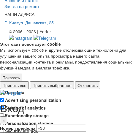
Новости и статьи
Заявка на ремонт
НАШИ АДРЕСА
Г. Киев
ул. Дашавская, 25
© 2006 - 2026 | Forter
Этот сайт использует cookie
Мы используем cookie и другие отслеживающие технологии для
улучшения вашего опыта просмотра нашего сайта,
персонализации контента и рекламы, предоставления социальных
функций медиа и анализа трафика.
Показать
Ad storage
Принять все
Принять выбранное
Отклонить
User data
Advertising personalization
Вход
Storage of analytics
Functionality storage
×
Personalization storage
Номер телефона
Security storage