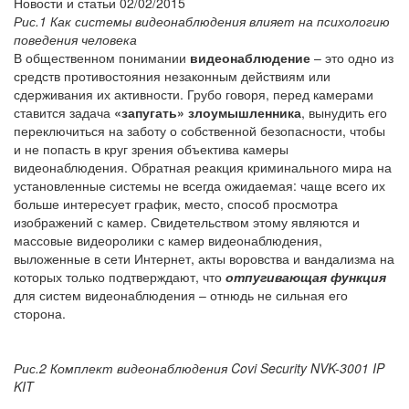
Новости и статьи
02/02/2015
Рис.1 Как системы видеонаблюдения влияет на психологию
поведения человека
В общественном понимании
видеонаблюдение
– это одно из
средств противостояния незаконным действиям или
сдерживания их активности. Грубо говоря, перед камерами
ставится задача
«запугать» злоумышленника
, вынудить его
переключиться на заботу о собственной безопасности, чтобы
и не попасть в круг зрения объектива камеры
видеонаблюдения. Обратная реакция криминального мира на
установленные системы не всегда ожидаемая: чаще всего их
больше интересует график, место, способ просмотра
изображений с камер. Свидетельством этому являются и
массовые видеоролики с камер видеонаблюдения,
выложенные в сети Интернет, акты воровства и вандализма на
которых только подтверждают, что
отпугивающая функция
для систем видеонаблюдения – отнюдь не сильная его
сторона.
Рис.2 Комплект видеонаблюдения Covi Security NVK-3001 IP
KIT