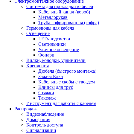
Электромонтажное оборудование
Системы для прокладки кабелей
Кабельный канал (короб)
Металлорукав
Труба гофрированная (гофра)
Гермовводы для кабеля
Освещение
LED-подсветка
Светильники
Уличное освещение
Фонари
Вилки, колодки, удлинители
Крепления
Дюбеля (быстрого монтажа)
Зажим Елка
Кабельные скобы с гвоздем
Клипсы для труб
Стяжки
Такелаж
Инструмент для работы с кабелем
Распродажа
Видеонаблюдение
Домофония
Контроль доступа
Сигнализации