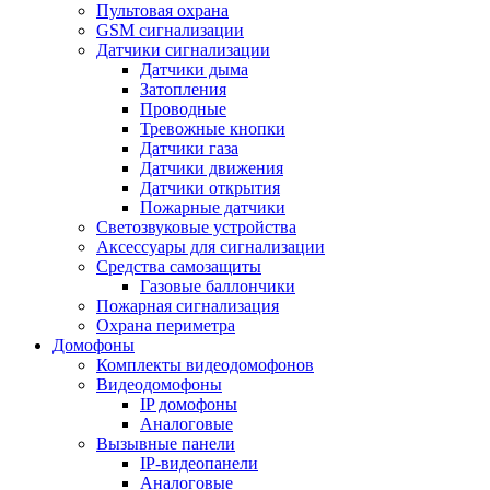
Пультовая охрана
GSM сигнализации
Датчики сигнализации
Датчики дыма
Затопления
Проводные
Тревожные кнопки
Датчики газа
Датчики движения
Датчики открытия
Пожарные датчики
Светозвуковые устройства
Аксессуары для сигнализации
Средства самозащиты
Газовые баллончики
Пожарная сигнализация
Охрана периметра
Домофоны
Комплекты видеодомофонов
Видеодомофоны
IP домофоны
Аналоговые
Вызывные панели
IP-видеопанели
Аналоговые