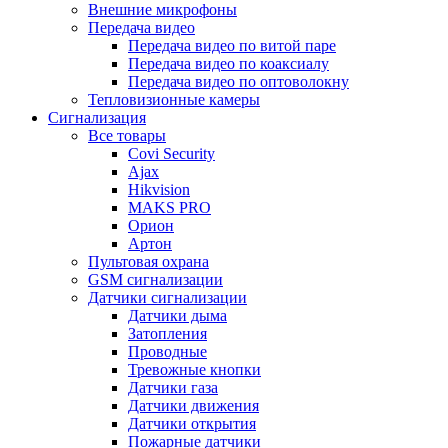
Внешние микрофоны
Передача видео
Передача видео по витой паре
Передача видео по коаксиалу
Передача видео по оптоволокну
Тепловизионные камеры
Сигнализация
Все товары
Covi Security
Ajax
Hikvision
MAKS PRO
Орион
Артон
Пультовая охрана
GSM сигнализации
Датчики сигнализации
Датчики дыма
Затопления
Проводные
Тревожные кнопки
Датчики газа
Датчики движения
Датчики открытия
Пожарные датчики