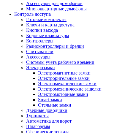
Аксессуары для домофонов
Многоквартирные домофоны
Контроль доступа
Готовые комплекты
Ключи и карты доступа
Кнопки выхода
Кодовые клавиатуры
Контроллеры
Радиоконтроллеры и брелки
Считыватели
Аксессуары
Системы учета рабочего времени
Электрозамки
Электромагнитные замки
Электроригельные замки
Электромеханические замки
Электромеханические защелки
Электромоторные замки
Smart замки
Отельные замки
Дверные доводчики
Турникеты
Автоматика для ворот
Шлагбаумы
Сферические зеркала