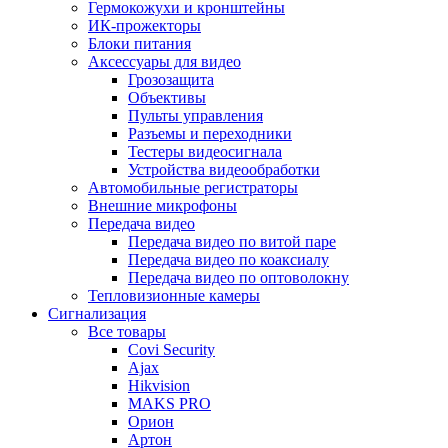
Гермокожухи и кронштейны
ИК-прожекторы
Блоки питания
Аксессуары для видео
Грозозащита
Объективы
Пульты управления
Разъемы и переходники
Тестеры видеосигнала
Устройства видеообработки
Автомобильные регистраторы
Внешние микрофоны
Передача видео
Передача видео по витой паре
Передача видео по коаксиалу
Передача видео по оптоволокну
Тепловизионные камеры
Сигнализация
Все товары
Covi Security
Ajax
Hikvision
MAKS PRO
Орион
Артон