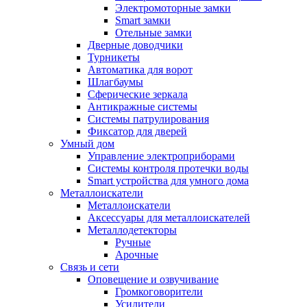
Электромоторные замки
Smart замки
Отельные замки
Дверные доводчики
Турникеты
Автоматика для ворот
Шлагбаумы
Сферические зеркала
Антикражные системы
Системы патрулирования
Фиксатор для дверей
Умный дом
Управление электроприборами
Системы контроля протечки воды
Smart устройства для умного дома
Металлоискатели
Металлоискатели
Аксессуары для металлоискателей
Металлодетекторы
Ручные
Арочные
Связь и сети
Оповещение и озвучивание
Громкоговорители
Усилители