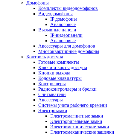
Домофоны
Комплекты видеодомофонов
Видеодомофоны
IP домофоны
Аналоговые
Вызывные панели
IP-видеопанели
Аналоговые
Аксессуары для домофонов
Многоквартирные домофоны
Контроль доступа
Готовые комплекты
Ключи и карты доступа
Кнопки выхода
Кодовые клавиатуры
Контроллеры
Радиоконтроллеры и брелки
Считыватели
Аксессуары
Системы учета рабочего времени
Электрозамки
Электромагнитные замки
Электроригельные замки
Электромеханические замки
Электромеханические защелки