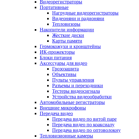
Видеорегистраторы
Портативные
Нагрудные видеорегистраторы
Видеоняни и радионяни
Тепловизоры
Накопители информации
Жесткие диски
Карты памяти
Гермокожухи и кронштейны
ИК-прожекторы
Блоки питания
Аксессуары для видео
Грозозащита
Объективы
Пульты управления
Разъемы и переходники
Тестеры видеосигнала
Устройства видеообработки
Автомобильные регистраторы
Внешние микрофоны
Передача видео
Передача видео по витой паре
Передача видео по коаксиалу
Передача видео по оптоволокну
Тепловизионные камеры