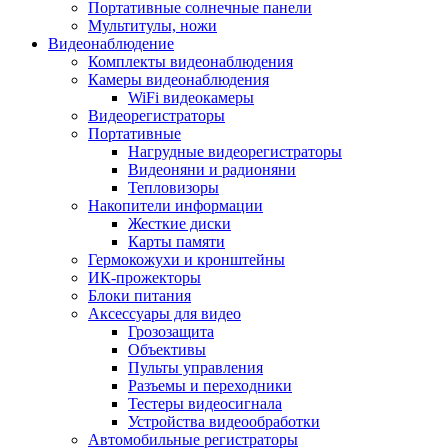
Портативные солнечные панели
Мультитулы, ножи
Видеонаблюдение
Комплекты видеонаблюдения
Камеры видеонаблюдения
WiFi видеокамеры
Видеорегистраторы
Портативные
Нагрудные видеорегистраторы
Видеоняни и радионяни
Тепловизоры
Накопители информации
Жесткие диски
Карты памяти
Гермокожухи и кронштейны
ИК-прожекторы
Блоки питания
Аксессуары для видео
Грозозащита
Объективы
Пульты управления
Разъемы и переходники
Тестеры видеосигнала
Устройства видеообработки
Автомобильные регистраторы