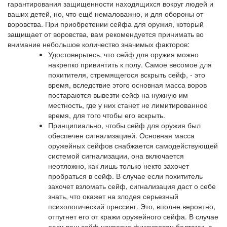
гарантирования защищенности находящихся вокруг людей и
ваших детей, но, что ещё немаловажно, и для обороны от
воровства. При приобретении сейфа для оружия, который
защищает от воровства, вам рекомендуется принимать во
внимание небольшое количество значимых факторов:
Удостоверьтесь, что сейф для оружия можно
накрепко привинтить к полу. Самое весомое для
похитителя, стремящегося вскрыть сейф, - это
время, вследствие этого основная масса воров
постараются вывезти сейф на нужную им
местность, где у них станет не лимитированное
время, для того чтобы его вскрыть.
Принципиально, чтобы сейф для оружия был
обеспечен сигнализацией. Основная масса
оружейных сейфов снабжается самодействующей
системой сигнализации, она включается
неотложно, как лишь только некто захочет
пробраться в сейф. В случае если похититель
захочет взломать сейф, сигнализация даст о себе
знать, что окажет на злодея серьезный
психологический прессинг. Это, вполне вероятно,
отпугнет его от кражи оружейного сейфа. В случае
если ваш сейф накрепко фиксирован болтами, а