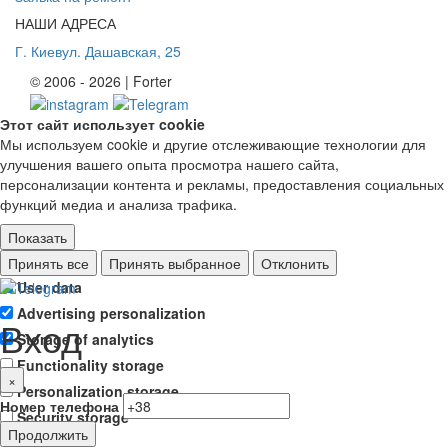
НАШИ АДРЕСА
Г. Киев
ул. Дашавская, 25
© 2006 - 2026 | Forter
Этот сайт использует cookie
Мы используем cookie и другие отслеживающие технологии для
улучшения вашего опыта просмотра нашего сайта,
персонализации контента и рекламы, предоставления социальных
функций медиа и анализа трафика.
Показать
Ad storage
Принять все
Принять выбранное
Отклонить
User data
Advertising personalization
Вход
Storage of analytics
Functionality storage
×
Personalization storage
Номер телефона
Security storage
Продолжить