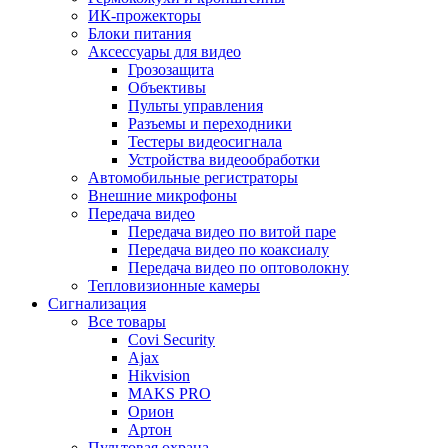
ИК-прожекторы
Блоки питания
Аксессуары для видео
Грозозащита
Объективы
Пульты управления
Разъемы и переходники
Тестеры видеосигнала
Устройства видеообработки
Автомобильные регистраторы
Внешние микрофоны
Передача видео
Передача видео по витой паре
Передача видео по коаксиалу
Передача видео по оптоволокну
Тепловизионные камеры
Сигнализация
Все товары
Covi Security
Ajax
Hikvision
MAKS PRO
Орион
Артон
Пультовая охрана