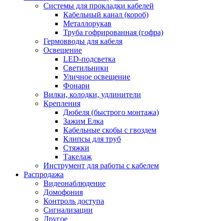
Системы для прокладки кабелей
Кабельный канал (короб)
Металлорукав
Труба гофрированная (гофра)
Гермовводы для кабеля
Освещение
LED-подсветка
Светильники
Уличное освещение
Фонари
Вилки, колодки, удлинители
Крепления
Дюбеля (быстрого монтажа)
Зажим Елка
Кабельные скобы с гвоздем
Клипсы для труб
Стяжки
Такелаж
Инструмент для работы с кабелем
Распродажа
Видеонаблюдение
Домофония
Контроль доступа
Сигнализации
Другое