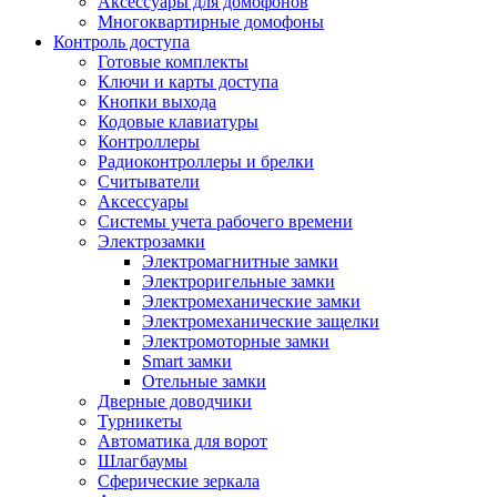
Аксессуары для домофонов
Многоквартирные домофоны
Контроль доступа
Готовые комплекты
Ключи и карты доступа
Кнопки выхода
Кодовые клавиатуры
Контроллеры
Радиоконтроллеры и брелки
Считыватели
Аксессуары
Системы учета рабочего времени
Электрозамки
Электромагнитные замки
Электроригельные замки
Электромеханические замки
Электромеханические защелки
Электромоторные замки
Smart замки
Отельные замки
Дверные доводчики
Турникеты
Автоматика для ворот
Шлагбаумы
Сферические зеркала