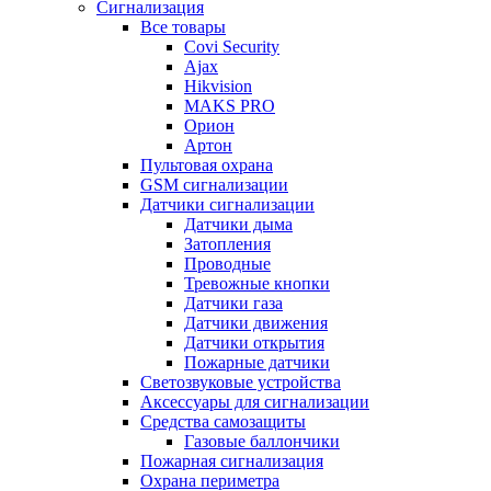
Сигнализация
Все товары
Covi Security
Ajax
Hikvision
MAKS PRO
Орион
Артон
Пультовая охрана
GSM сигнализации
Датчики сигнализации
Датчики дыма
Затопления
Проводные
Тревожные кнопки
Датчики газа
Датчики движения
Датчики открытия
Пожарные датчики
Светозвуковые устройства
Аксессуары для сигнализации
Средства самозащиты
Газовые баллончики
Пожарная сигнализация
Охрана периметра