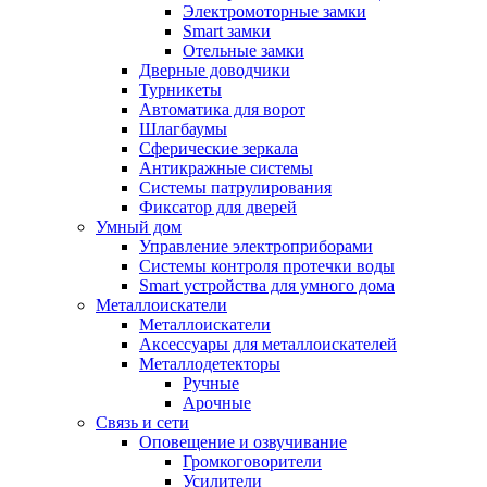
Электромоторные замки
Smart замки
Отельные замки
Дверные доводчики
Турникеты
Автоматика для ворот
Шлагбаумы
Сферические зеркала
Антикражные системы
Системы патрулирования
Фиксатор для дверей
Умный дом
Управление электроприборами
Системы контроля протечки воды
Smart устройства для умного дома
Металлоискатели
Металлоискатели
Аксессуары для металлоискателей
Металлодетекторы
Ручные
Арочные
Связь и сети
Оповещение и озвучивание
Громкоговорители
Усилители