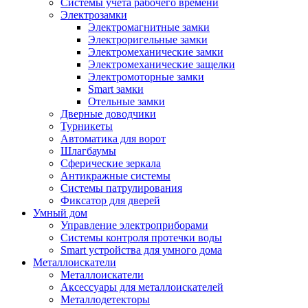
Системы учета рабочего времени
Электрозамки
Электромагнитные замки
Электроригельные замки
Электромеханические замки
Электромеханические защелки
Электромоторные замки
Smart замки
Отельные замки
Дверные доводчики
Турникеты
Автоматика для ворот
Шлагбаумы
Сферические зеркала
Антикражные системы
Системы патрулирования
Фиксатор для дверей
Умный дом
Управление электроприборами
Системы контроля протечки воды
Smart устройства для умного дома
Металлоискатели
Металлоискатели
Аксессуары для металлоискателей
Металлодетекторы