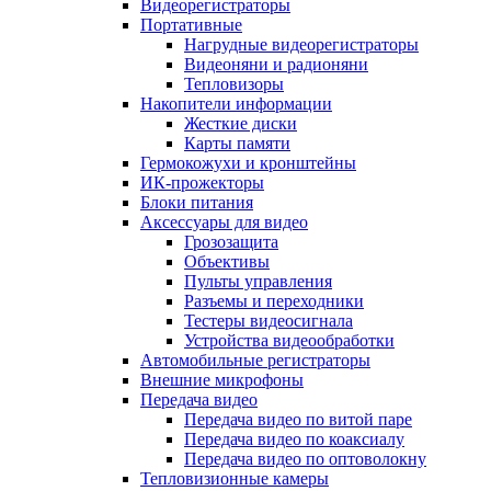
Видеорегистраторы
Портативные
Нагрудные видеорегистраторы
Видеоняни и радионяни
Тепловизоры
Накопители информации
Жесткие диски
Карты памяти
Гермокожухи и кронштейны
ИК-прожекторы
Блоки питания
Аксессуары для видео
Грозозащита
Объективы
Пульты управления
Разъемы и переходники
Тестеры видеосигнала
Устройства видеообработки
Автомобильные регистраторы
Внешние микрофоны
Передача видео
Передача видео по витой паре
Передача видео по коаксиалу
Передача видео по оптоволокну
Тепловизионные камеры