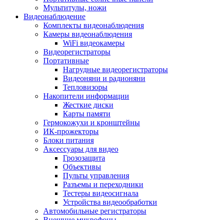
Мультитулы, ножи
Видеонаблюдение
Комплекты видеонаблюдения
Камеры видеонаблюдения
WiFi видеокамеры
Видеорегистраторы
Портативные
Нагрудные видеорегистраторы
Видеоняни и радионяни
Тепловизоры
Накопители информации
Жесткие диски
Карты памяти
Гермокожухи и кронштейны
ИК-прожекторы
Блоки питания
Аксессуары для видео
Грозозащита
Объективы
Пульты управления
Разъемы и переходники
Тестеры видеосигнала
Устройства видеообработки
Автомобильные регистраторы
Внешние микрофоны