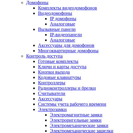
Домофоны
Комплекты видеодомофонов
Видеодомофоны
IP домофоны
Аналоговые
Вызывные панели
IP-видеопанели
Аналоговые
Аксессуары для домофонов
Многоквартирные домофоны
Контроль доступа
Готовые комплекты
Ключи и карты доступа
Кнопки выхода
Кодовые клавиатуры
Контроллеры
Радиоконтроллеры и брелки
Считыватели
Аксессуары
Системы учета рабочего времени
Электрозамки
Электромагнитные замки
Электроригельные замки
Электромеханические замки
Электромеханические защелки