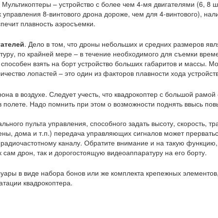
. Мультикоптеры – устройство с более чем 4-мя двигателями (6, 8 
 управления 8-винтового дрона дороже, чем для 4-винтового), нали
спечит плавность аэросъемки.
гателей
. Дело в том, что дроны небольших и средних размеров яв
туру, по крайней мере – в течение необходимого для съемки време
пособен взять на борт устройство больших габаритов и массы. Мо
ичество лопастей – это один из факторов плавности хода устройств
дрона в воздухе. Следует учесть, что квадрокоптер с большой рамо
в полете. Надо помнить при этом о возможности поднять ввысь по
ального пульта управления, способного задать высоту, скорость, т
ены, дома и т.п.) передача управляющих сигналов может прерватьс
о радиочастотному каналу. Обратите внимание и на такую функцию,
к сам дрон, так и дорогостоящую видеоаппаратуру на его борту.
уары в виде набора бонов или же комплекта крепежных элементов, 
атации квадрокоптера.