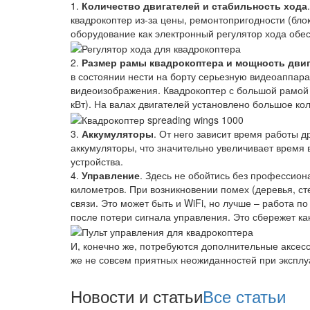
1.
Количество двигателей и стабильность хода
квадрокоптер из-за цены, ремонтопригодности (блок
оборудование как электронный регулятор хода обе
2.
Размер рамы квадрокоптера и мощность дви
в состоянии нести на борту серьезную видеоаппара
видеоизображения. Квадрокоптер с большой рамой с
кВт). На валах двигателей установлено большое кол
3.
Аккумуляторы
. От него зависит время работы 
аккумуляторы, что значительно увеличивает время 
устройства.
4.
Управление
. Здесь не обойтись без профессион
километров. При возникновении помех (деревья, ст
связи. Это может быть и WiFi, но лучше – работа п
после потери сигнала управления. Это сбережет ка
И, конечно же, потребуются дополнительные аксесс
же не совсем приятных неожиданностей при эксплу
Новости и статьи
Все статьи