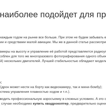
 наиболее подойдет для 
каждым годом на рынке все больше. При этом не будем забывать 
 и средствами малой авиации. Мы же в данной статье рассмотрим
амеры на высоту и управление её работой представляется радио
особлен для того же многоразового фотографирования одного объе
й) нескольких двигателей. Лучшей стабильностью обладают модели
ы;
дрон может нести на борту как видеокамеру, так и мини-бомбу);
истема управления плавностью ходом и т.п.).
одить профессиональную аэросъемку в сложных условиях. А это о
ом случае необходимо
купить квадрокоптер
, предварительно оцени