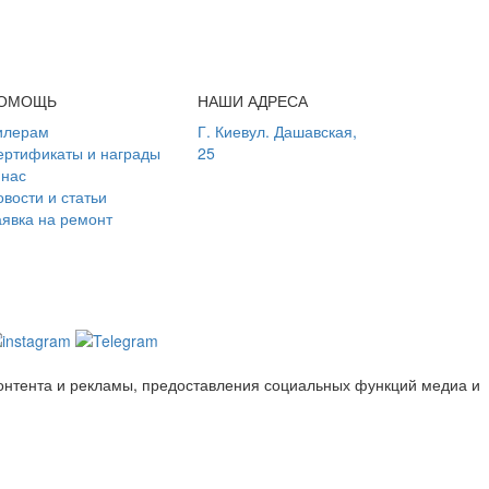
ОМОЩЬ
НАШИ АДРЕСА
илерам
Г. Киев
ул. Дашавская,
ертификаты и награды
25
 нас
вости и статьи
аявка на ремонт
онтента и рекламы, предоставления социальных функций медиа и