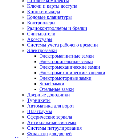
Готовые комплекты
Ключи и карты доступа
Кнопки выхода
Кодовые клавиатуры
Контроллеры
Радиоконтроллеры и брелки
Считыватели
Аксессуары
Системы учета рабочего времени
Электрозамки
Электромагнитные замки
Электроригельные замки
Электромеханические замки
Электромеханические защелки
Электромоторные замки
Smart замки
Отельные замки
Дверные доводчики
Турникеты
Автоматика для ворот
Шлагбаумы
Сферические зеркала
Антикражные системы
Системы патрулирования
Фиксатор для дверей