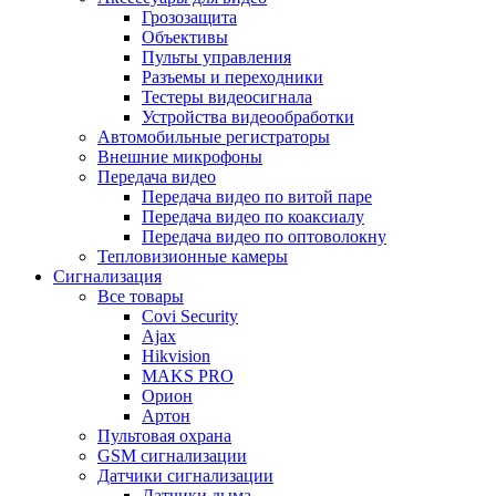
Грозозащита
Объективы
Пульты управления
Разъемы и переходники
Тестеры видеосигнала
Устройства видеообработки
Автомобильные регистраторы
Внешние микрофоны
Передача видео
Передача видео по витой паре
Передача видео по коаксиалу
Передача видео по оптоволокну
Тепловизионные камеры
Сигнализация
Все товары
Covi Security
Ajax
Hikvision
MAKS PRO
Орион
Артон
Пультовая охрана
GSM сигнализации
Датчики сигнализации
Датчики дыма