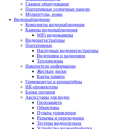
Газовое оборудование
Портативные солнечные панели
Мультитулы, ножи
Видеонаблюдение
Комплекты видеонаблюдения
Камеры видеонаблюдения
WiFi видеокамеры
Видеорегистраторы
Портативные
Нагрудные видеорегистраторы
Видеоняни и радионяни
Тепловизоры
Накопители информации
Жесткие диски
Карты памяти
Гермокожухи и кронштейны
ИК-прожекторы
Блоки питания
Аксессуары для видео
Грозозащита
Объективы
Пульты управления
Разъемы и переходники
Тестеры видеосигнала
Устройства видеообработки