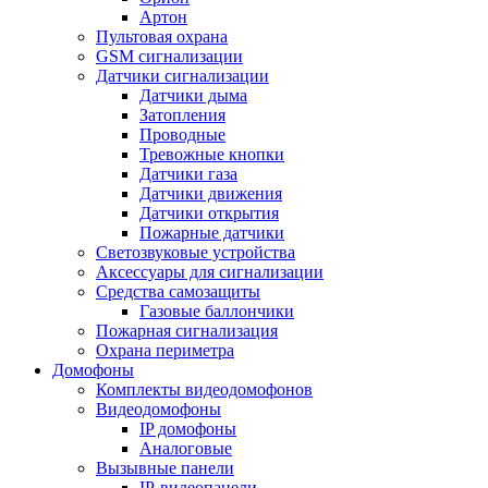
Артон
Пультовая охрана
GSM сигнализации
Датчики сигнализации
Датчики дыма
Затопления
Проводные
Тревожные кнопки
Датчики газа
Датчики движения
Датчики открытия
Пожарные датчики
Светозвуковые устройства
Аксессуары для сигнализации
Средства самозащиты
Газовые баллончики
Пожарная сигнализация
Охрана периметра
Домофоны
Комплекты видеодомофонов
Видеодомофоны
IP домофоны
Аналоговые
Вызывные панели
IP-видеопанели