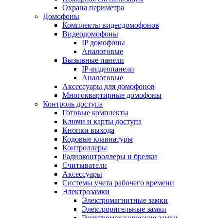
Охрана периметра
Домофоны
Комплекты видеодомофонов
Видеодомофоны
IP домофоны
Аналоговые
Вызывные панели
IP-видеопанели
Аналоговые
Аксессуары для домофонов
Многоквартирные домофоны
Контроль доступа
Готовые комплекты
Ключи и карты доступа
Кнопки выхода
Кодовые клавиатуры
Контроллеры
Радиоконтроллеры и брелки
Считыватели
Аксессуары
Системы учета рабочего времени
Электрозамки
Электромагнитные замки
Электроригельные замки
Электромеханические замки