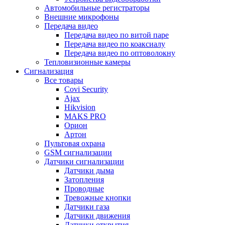
Автомобильные регистраторы
Внешние микрофоны
Передача видео
Передача видео по витой паре
Передача видео по коаксиалу
Передача видео по оптоволокну
Тепловизионные камеры
Сигнализация
Все товары
Covi Security
Ajax
Hikvision
MAKS PRO
Орион
Артон
Пультовая охрана
GSM сигнализации
Датчики сигнализации
Датчики дыма
Затопления
Проводные
Тревожные кнопки
Датчики газа
Датчики движения
Датчики открытия