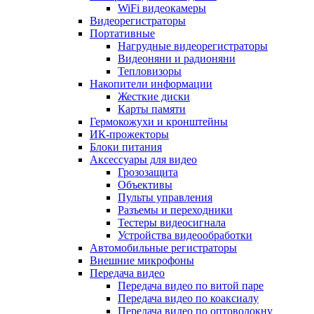
WiFi видеокамеры
Видеорегистраторы
Портативные
Нагрудные видеорегистраторы
Видеоняни и радионяни
Тепловизоры
Накопители информации
Жесткие диски
Карты памяти
Гермокожухи и кронштейны
ИК-прожекторы
Блоки питания
Аксессуары для видео
Грозозащита
Объективы
Пульты управления
Разъемы и переходники
Тестеры видеосигнала
Устройства видеообработки
Автомобильные регистраторы
Внешние микрофоны
Передача видео
Передача видео по витой паре
Передача видео по коаксиалу
Передача видео по оптоволокну