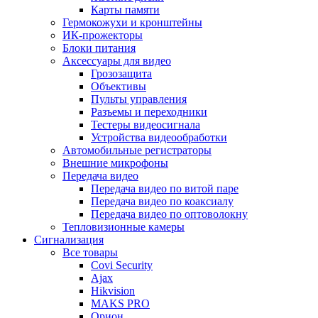
Карты памяти
Гермокожухи и кронштейны
ИК-прожекторы
Блоки питания
Аксессуары для видео
Грозозащита
Объективы
Пульты управления
Разъемы и переходники
Тестеры видеосигнала
Устройства видеообработки
Автомобильные регистраторы
Внешние микрофоны
Передача видео
Передача видео по витой паре
Передача видео по коаксиалу
Передача видео по оптоволокну
Тепловизионные камеры
Сигнализация
Все товары
Covi Security
Ajax
Hikvision
MAKS PRO
Орион