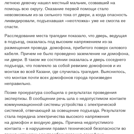
летнюю девочку нашел местный мальчик, созвавший на
помощь всю округу. Оказание первой помощи стало
невозможным из-за сильного тока от двери, а когда опасность
ликвидировали, подъехавшая «неотложка» уже не смогла ее
спасти.
Расследование места трагедии показало, что дверь, ведущая
в подъезд, оказалась под высоким напряжением из-за
размещения провода домофона, прибитого поверх силового
кабеля. Причем не было проведено заземление ни домофона,
ни двери. В таком же состоянии оказалась и дверь соседнего
подъезда, что повлекло за собой ревизию домофонов и их
монтаж во всей Казани, где случилась трагедия. Выяснилось,
что монтаж почти всех домофонов города произведен
неправильно.
Позже прокуратура сообщила о результатах проведения
экспертизы. В сообщении речь шла о недопустимом контакте
коммуникационной системы устройства с электрической
системой, отвечающей за освещение подъезда. Результатом
стала передача электричества высокого напряжения
на домофон и входную дверь. Причина недопустимого
контакта – в нарушении правил технической безопасности во
время установки электрооборудования домофона,