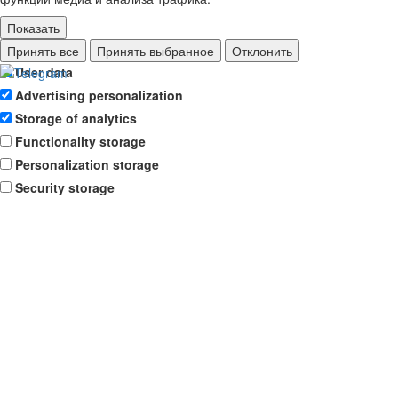
Показать
Ad storage
Принять все
Принять выбранное
Отклонить
User data
Advertising personalization
Storage of analytics
Functionality storage
Personalization storage
Security storage