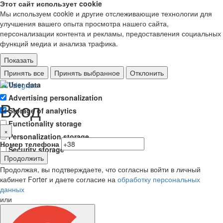
Этот сайт использует cookie
Мы используем cookie и другие отслеживающие технологии для
улучшения вашего опыта просмотра нашего сайта,
персонализации контента и рекламы, предоставления социальных
функций медиа и анализа трафика.
Показать
Ad storage
Принять все
Принять выбранное
Отклонить
User data
Advertising personalization
Вход
Storage of analytics
Functionality storage
×
Personalization storage
Номер телефона
Security storage
Продолжить
Продолжая, вы подтверждаете, что согласны войти в личный
кабинет Forter и даете согласие на
обработку персональных
данных
или