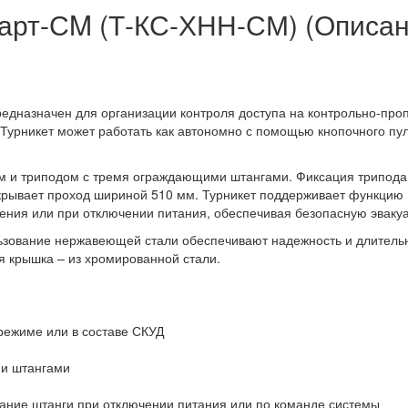
дарт-СM (Т-КС-ХНН-СМ) (Описан
едназначен для организации контроля доступа на контрольно-проп
Турникет может работать как автономно с помощью кнопочного пуль
 и триподом с тремя ограждающими штангами. Фиксация трипода
рывает проход шириной 510 мм. Турникет поддерживает функцию «
ения или при отключении питания, обеспечивая безопасную эваку
ьзование нержавеющей стали обеспечивают надежность и длительн
я крышка – из хромированной стали.
 режиме или в составе СКУД
ми штангами
кание штанги при отключении питания или по команде системы