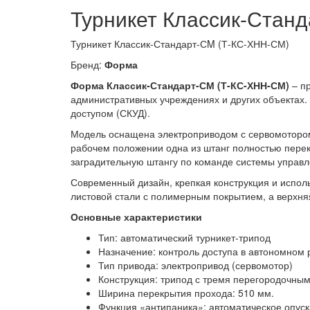
Турникет Классик-Стан
Турникет Классик-Стандарт-СM (Т-КС-ХНН-СМ)
Бренд:
Форма
Форма Классик-Стандарт-СМ
(Т-КС-ХНН-СМ)
– пр
административных учреждениях и других объектах. 
доступом (СКУД).
Модель оснащена электроприводом с сервомотором
рабочем положении одна из штанг полностью перек
заградительную штангу по команде системы управл
Современный дизайн, крепкая конструкция и испол
листовой стали с полимерным покрытием, а верхня
Основные характеристики
Тип: автоматический турникет-трипод
Назначение: контроль доступа в автономном
Тип привода: электропривод (сервомотор)
Конструкция: трипод с тремя перегородочны
Ширина перекрытия прохода: 510 мм.
Функция «антипаника»: автоматическое опус