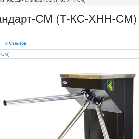
тандарт-СM (Т-КС-ХНН-СМ)
0 Отзывов