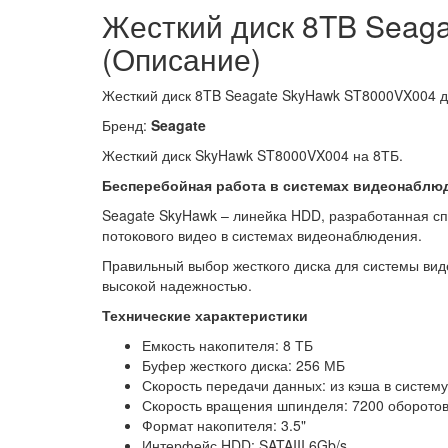
Жесткий диск 8TB Seag
(Описание)
Жесткий диск 8TB Seagate SkyHawk ST8000VX004 
Бренд:
Seagate
Жесткий диск SkyHawk ST8000VX004 на 8ТБ.
Бесперебойная работа в системах видеонаблю
Seagate SkyHawk – линейка HDD, разработанная с
потокового видео в системах видеонаблюдения.
Правильный выбор жесткого диска для системы вид
высокой надежностью.
Технические характеристики
Емкость накопителя: 8 ТБ
Буфер жесткого диска: 256 МБ
Скорость передачи данных: из кэша в систему
Скорость вращения шпинделя: 7200 оборото
Формат накопителя: 3.5"
Интерфейс HDD: SATAIII 6Gb/s