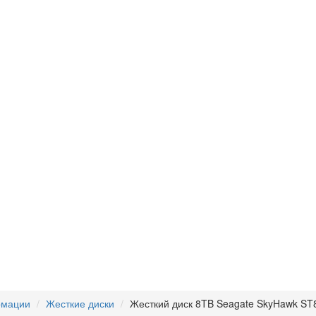
рмации
Жесткие диски
Жесткий диск 8TB Seagate SkyHawk S