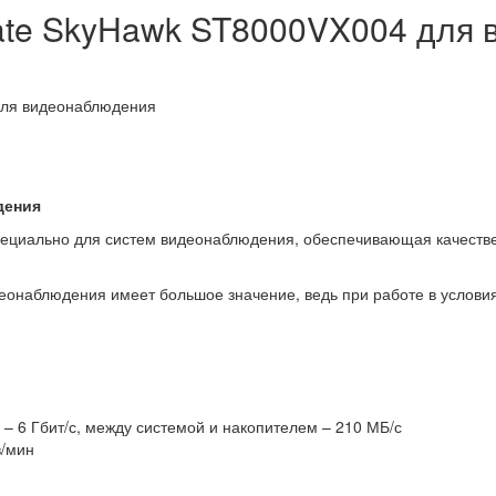
ate SkyHawk ST8000VX004 для
для видеонаблюдения
дения
пециально для систем видеонаблюдения, обеспечивающая качеств
еонаблюдения имеет большое значение, ведь при работе в условия
 – 6 Гбит/с, между системой и накопителем – 210 МБ/с
в/мин