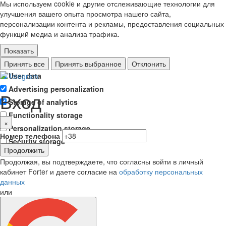
Мы используем cookie и другие отслеживающие технологии для
улучшения вашего опыта просмотра нашего сайта,
персонализации контента и рекламы, предоставления социальных
функций медиа и анализа трафика.
Показать
Ad storage
Принять все
Принять выбранное
Отклонить
User data
Advertising personalization
Вход
Storage of analytics
Functionality storage
×
Personalization storage
Номер телефона
Security storage
Продолжить
Продолжая, вы подтверждаете, что согласны войти в личный
кабинет Forter и даете согласие на
обработку персональных
данных
или