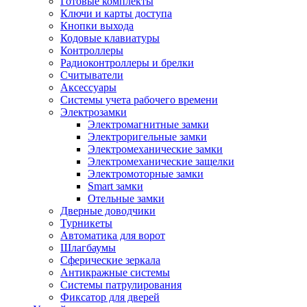
Готовые комплекты
Ключи и карты доступа
Кнопки выхода
Кодовые клавиатуры
Контроллеры
Радиоконтроллеры и брелки
Считыватели
Аксессуары
Системы учета рабочего времени
Электрозамки
Электромагнитные замки
Электроригельные замки
Электромеханические замки
Электромеханические защелки
Электромоторные замки
Smart замки
Отельные замки
Дверные доводчики
Турникеты
Автоматика для ворот
Шлагбаумы
Сферические зеркала
Антикражные системы
Системы патрулирования
Фиксатор для дверей