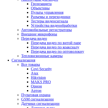
Грозозащита
Объективы
Пульты управления
Разъемы и переходники
Тестеры видеосигнала
Устройства видеообработки
Автомобильные регистраторы
Внешние микрофоны
Передача видео
Передача видео по витой паре
Передача видео по коаксиалу
Передача видео по оптоволокну
Тепловизионные камеры
Сигнализация
Все товары
Covi Security
Ajax
Hikvision
MAKS PRO
Орион
Артон
Пультовая охрана
GSM сигнализации
Датчики сигнализации
Датчики дыма