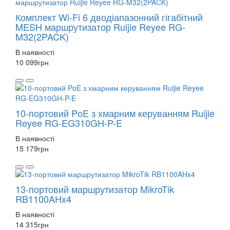
Комплект Wi-Fi 6 дводіапазонний гігабітний
MESH маршрутизатор Ruijie Reyee RG-
M32(2PACK)
В наявності
10 099
грн
10-портовий PoE з хмарним керуванням Ruijie
Reyee RG-EG310GH-P-E
В наявності
15 179
грн
13-портовий маршрутизатор MikroTik
RB1100AHx4
В наявності
14 315
грн