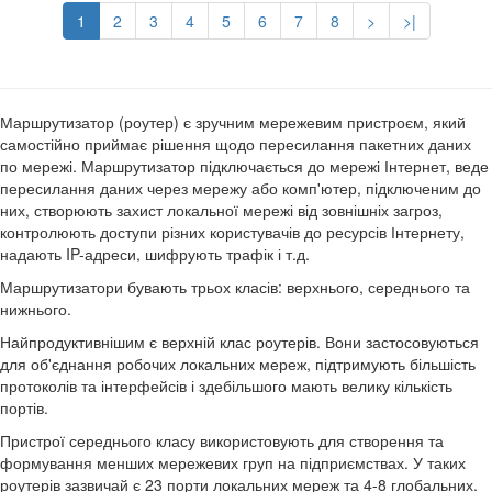
1
2
3
4
5
6
7
8
>
>|
Маршрутизатор (роутер) є зручним мережевим пристроєм, який
самостійно приймає рішення щодо пересилання пакетних даних
по мережі. Маршрутизатор підключається до мережі Інтернет, веде
пересилання даних через мережу або комп'ютер, підключеним до
них, створюють захист локальної мережі від зовнішніх загроз,
контролюють доступи різних користувачів до ресурсів Інтернету,
надають IP-адреси, шифрують трафік і т.д.
Маршрутизатори бувають трьох класів: верхнього, середнього та
нижнього.
Найпродуктивнішим є верхній клас роутерів. Вони застосовуються
для об'єднання робочих локальних мереж, підтримують більшість
протоколів та інтерфейсів і здебільшого мають велику кількість
портів.
Пристрої середнього класу використовують для створення та
формування менших мережевих груп на підприємствах. У таких
роутерів зазвичай є 23 порти локальних мереж та 4-8 глобальних.