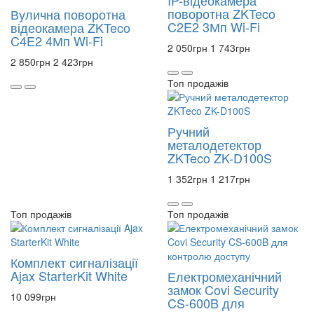
поворотна ZKTeco
Вулична поворотна
C2E2 3Мп Wi-Fi
відеокамера ZKTeco
C4E2 4Мп Wi-Fi
2 050
грн
1 743
грн
2 850
грн
2 423
грн
Топ продажів
Ручний
металодетектор
ZKTeco ZK-D100S
1 352
грн
1 217
грн
Топ продажів
Топ продажів
Комплект сигналізації
Ajax StarterKit White
Електромеханічний
замок Covi Security
10 099
грн
CS-600B для