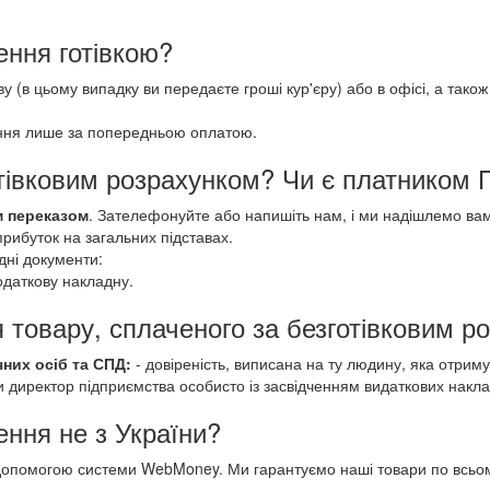
ння готівкою?
 (в цьому випадку ви передаєте гроші кур'єру) або в офісі, а також 
ення лише за попередньою оплатою.
отівковим розрахунком? Чи є платником
м переказом
. Зателефонуйте або напишіть нам, і ми надішлемо в
рибуток на загальних підставах.
дні документи:
податкову накладну.
 товару, сплаченого за безготівковим р
них осіб та СПД:
- довіреність, виписана на ту людину, яка отриму
 директор підприємства особисто із засвідченням видаткових накл
ння не з України?
опомогою системи WebMoney. Ми гарантуємо наші товари по всьому