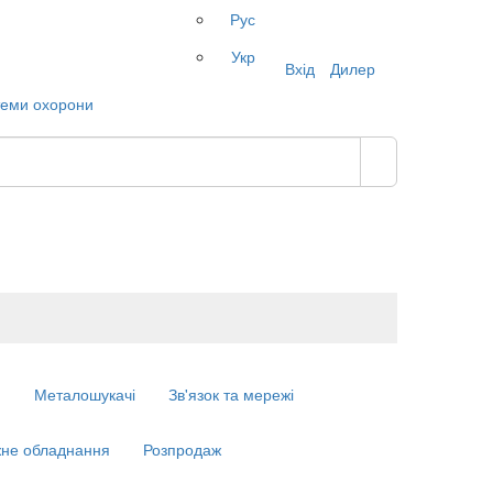
Рус
Укр
Вхід
Дилер
м
Металошукачі
Зв'язок та мережі
не обладнання
Розпродаж