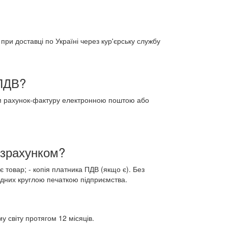
при доставці по Україні через кур'єрську службу
 ПДВ?
ам рахунок-фактуру електронною поштою або
озрахунком?
є товар; - копія платника ПДВ (якщо є). Без
адних круглою печаткою підприємства.
 світу протягом 12 місяців.