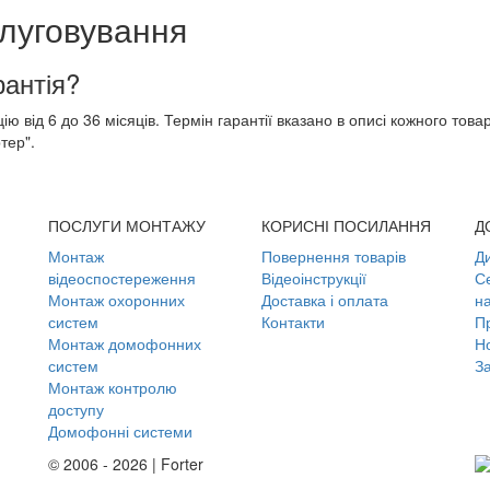
слуговування
рантія?
ю від 6 до 36 місяців. Термін гарантії вказано в описі кожного тов
тер".
ПОСЛУГИ МОНТАЖУ
КОРИСНІ ПОСИЛАННЯ
Д
Монтаж
Повернення товарів
Д
відеоспостереження
Відеоінструкції
С
Монтаж охоронних
Доставка і оплата
н
систем
Контакти
П
Монтаж домофонних
Но
систем
З
Монтаж контролю
доступу
Домофонні системи
© 2006 - 2026 | Forter