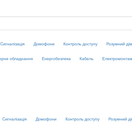
Cигналізація
Домофони
Контроль доступу
Розумний ді
ерне обладнання
Енергобезпека
Кабель
Електромонтаж
Cигналізація
Домофони
Контроль доступу
Розумний д