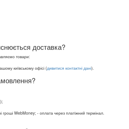
ійснюється доставка?
авляємо товари:
ашому київському офісі (
дивитися контактні дані
).
замовлення?
);
онні гроші WebMoney; - оплата через платіжний термінал.