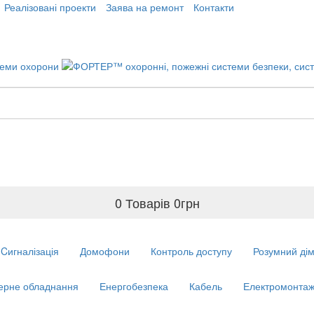
Реалізовані проекти
Заява на ремонт
Контакти
0 Товарів
0
грн
Cигналізація
Домофони
Контроль доступу
Розумний ді
ерне обладнання
Енергобезпека
Кабель
Електромонтаж