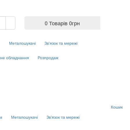
0 Товарів
0
грн
м
Металошукачі
Зв'язок та мережі
не обладнання
Розпродаж
Кошик
ім
Металошукачі
Зв'язок та мережі