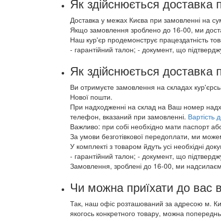
Як здійснюється доставка 
Доставка у межах Києва при замовленні на сум
Якщо замовлення зроблено до 16-00, ми доста
Наш кур'єр продемонструє працездатність тов
- гарантійний талон; - документ, що підтвердж
Як здійснюється доставка п
Ви отримуєте замовлення на складах кур'єрсь
Нової пошти.
При надходженні на склад на Ваш номер надх
телефон, вказаний при замовленні.
Вартість 
Важливо: при собі необхідно мати паспорт аб
За умови безготівкової передоплати, ми може
У комплекті з товаром йдуть усі необхідні док
- гарантійний талон; - документ, що підтвердж
Замовлення, зроблені до 16-00, ми надсилаємо
Чи можна приїхати до вас 
Так, наш офіс розташований за адресою м. Киї
якогось конкретного товару, можна попереднь