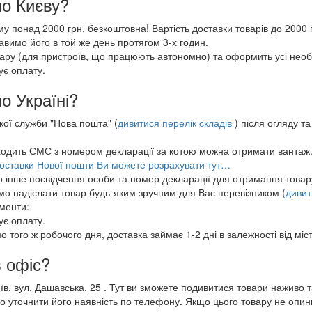
по Києву?
у понад 2000 грн. безкоштовна! Вартість доставки товарів до 2000 г
вимо його в той же день протягом 3-х годин.
ару (для пристроїв, що працюють автономно) та оформить усі необ
ує оплату.
о Україні?
кої служби "Нова пошта" (
дивитися перелік складів
) після огляду т
одить СМС з номером декларації за котою можна отримати вантаж
доставки Нової пошти Ви можете розрахувати тут…
о інше посвідчення особи та номер декларації для отримання товар
мо надіслати товар будь-яким зручним для Вас перевізником (
дивит
ументи:
ує оплату.
 того ж робочого дня, доставка займає 1-2 дні в залежності від міс
в офіс?
в, вул. Дашавська, 25 . Тут ви зможете подивитися товари наживо 
о уточнити його наявність по телефону. Якщо цього товару не опини