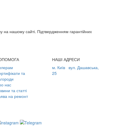
ару на нашому сайті. Підтвердженням гарантійних
ОПОМОГА
НАШІ АДРЕСИ
илерам
м. Київ
вул. Дашавська,
ертифікати та
25
агороди
ро нас
вини та статті
аява на ремонт