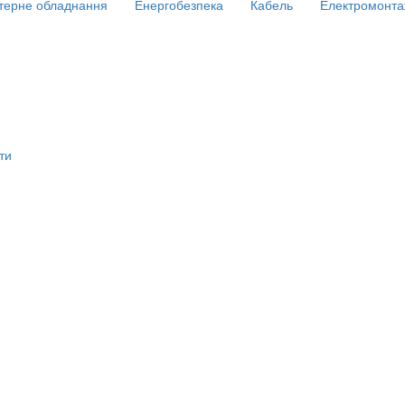
терне обладнання
Енергобезпека
Кабель
Електромонта
ти