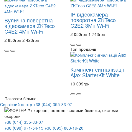
IP-відеокамера
поворотна ZKTeco
Вулична поворотна
C2E2 3Мп Wi-Fi
відеокамера ZKTeco
C4E2 4Мп Wi-Fi
2 050
грн
1 743
грн
2 850
грн
2 423
грн
Топ продажів
Комплект сигналізації
Ajax StarterKit White
10 099
грн
Показати більше
Сервісний центр
+38 (044) 355-83-07
+38 (044) 355-83-07
+38 (098) 971-54-15
+38 (095) 803-19-20