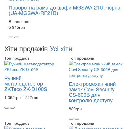
Поворотна рама до шафи MGSWA 21U, чорна
(UA-MGSWA-RF21B)
В наявності
5 945
грн
Хіти продажів
Усі хіти
Топ продажів
Топ продажів
Ручний
металодетектор
Електромеханічний
ZKTeco ZK-D100S
замок Covi Security
CS-600B для
1 352
грн
1 217
грн
контролю доступу
820
грн
Топ продажів
Топ продажів