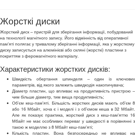
Жорсткі диски
Жорсткий диск – пристрій для зберігання інформації, побудований
на технології магнітного запису. Його відмінність від оперативної
пам'яті полягає у тривалому зберіганні інформації, яка у жорсткому
диску записується на алюмінієві або скляні (жорсткі) пластини з
покриттям з феромагнітного матеріалу.
Характеристики жорстких дисків:
Швидкість обертання шпинделя – один із ключових
параметрів, від якого залежить швидкодія накопичувача;
Діаметр пластин, що впливає на продуктивність пристрою –
чим більше діаметр, тим вища продуктивність;
Об'єм кеш-пам'яті. Більшість жорстких дисків мають об'єм 8
або 16 Мбайт, хоча є і моделі і з об'ємом кеша в 32 Мбайт.
Але як показує практика, жорсткий диск з кеш-пам'яттю 16
Мбайт не має особливих переваг у швидкості в порівнянні з
такою ж моделлю з 8 Мбайт кеш-пам'яті;
Кількість пластин. Вона безпосередньо не впливає на