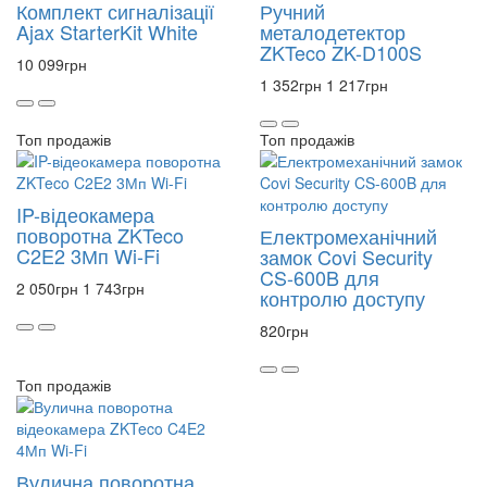
Комплект сигналізації
Ручний
Ajax StarterKit White
металодетектор
ZKTeco ZK-D100S
10 099
грн
1 352
грн
1 217
грн
Топ продажів
Топ продажів
IP-відеокамера
поворотна ZKTeco
Електромеханічний
C2E2 3Мп Wi-Fi
замок Covi Security
CS-600B для
2 050
грн
1 743
грн
контролю доступу
820
грн
Топ продажів
Вулична поворотна