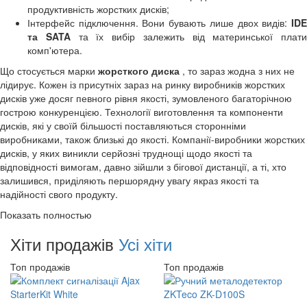
продуктивність жорстких дисків;
Інтерфейс підключення. Вони бувають лише двох видів:
IDE
та SATA
та їх вибір залежить від материнської плати
комп'ютера.
Що стосується марки
жорсткого диска
, то зараз жодна з них не
лідирує. Кожен із присутніх зараз на ринку виробників жорстких
дисків уже досяг певного рівня якості, зумовленого багаторічною
гострою конкуренцією. Технології виготовлення та компоненти
дисків, які у своїй більшості поставляються сторонніми
виробниками, також близькі до якості. Компанії-виробники жорстких
дисків, у яких виникли серйозні труднощі щодо якості та
відповідності вимогам, давно зійшли з бігової дистанції, а ті, хто
залишився, приділяють першорядну увагу якраз якості та
надійності свого продукту.
Показать полностью
Хіти продажів
Усі хіти
Топ продажів
Топ продажів