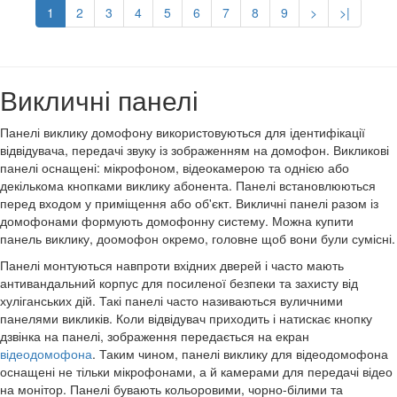
1
2
3
4
5
6
7
8
9
>
>|
Викличні панелі
Панелі виклику домофону використовуються для ідентифікації
відвідувача, передачі звуку із зображенням на домофон. Викликові
панелі оснащені: мікрофоном, відеокамерою та однією або
декількома кнопками виклику абонента. Панелі встановлюються
перед входом у приміщення або об'єкт. Викличні панелі разом із
домофонами формують домофонну систему. Можна купити
панель виклику, доомофон окремо, головне щоб вони були сумісні.
Панелі монтуються навпроти вхідних дверей і часто мають
антивандальний корпус для посиленої безпеки та захисту від
хуліганських дій. Такі панелі часто називаються вуличними
панелями викликів. Коли відвідувач приходить і натискає кнопку
дзвінка на панелі, зображення передається на екран
відеодомофона
. Таким чином, панелі виклику для відеодомофона
оснащені не тільки мікрофонами, а й камерами для передачі відео
на монітор. Панелі бувають кольоровими, чорно-білими та