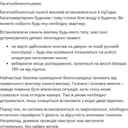
багатоабонентськими.
Багатоабонентські панелі викликів встановлюються в під'їздах
багатоквартирних будинків і тому стоячи біля входу в будинок, Ви
можете набрати будь-яку необхідну квартиру.
Встановлюючи панель виклику будь-якого типу, має сенс
дотримуватися деяких нескладних правил:
не варто здійснювати монтаж на дверях чи іншій рухомій
конструкції – будь-яке коливання позначиться на роботі
апаратури негативним чином;
вибираючи місце розташування, зупиніться на висоті близько
160 см від підлоги.
Найчастіше безпека приміщення безпосередньо залежить від
правильного монтажу панелі виклику. Головна і основна вимога –
завжди повинна бути виключена ситуація, коли хтось може
сховатися поза оглядом камери. Такі ж умови необхідно
дотриматися, якщо планується встановити у вхідні двері відеооко.
Перед тим, як система встановлюється та закріплюється, необхідно
остаточно перевірити її дієвість та відсутність можливих помилок.
Наприклад, довжини проводів пристрою має вистачити
оптимально, без зайвих метрів.