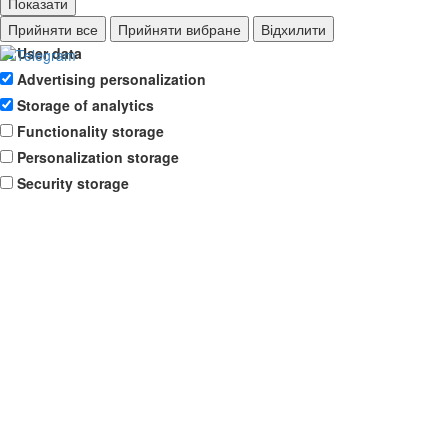
Показати
Ad storage
Прийняти все
Прийняти вибране
Відхилити
User data
Advertising personalization
Storage of analytics
Functionality storage
Personalization storage
Security storage