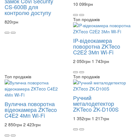
замок Covi Security
10 099
грн
CS-600B для
контролю доступу
Топ продажів
820
грн
IP-відеокамера
поворотна ZKTeco
C2E2 3Мп Wi-Fi
2 050
грн
1 743
грн
Топ продажів
Топ продажів
Ручний
металодетектор
Вулична поворотна
ZKTeco ZK-D100S
відеокамера ZKTeco
C4E2 4Мп Wi-Fi
1 352
грн
1 217
грн
2 850
грн
2 423
грн