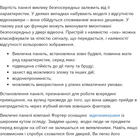
Вартість панелі виклику безпосередньо залежить від її
характеристик. У деяких випадках набувають моделі з відсутністю
відеокамери – вони обійдуться споживачеві значно дешевше. У
такому разі цю функцію можуть виконувати вмонтовані
безпосередньо у двері відеоочі. Пристрій з наявністю «ока» можна
класифікувати за чіткістю сигналу, що передається, і наявності/
відсутності кольорового зображення.
Виклична панель, встановлена зовні будівлі, повинна мати
ряд характеристик, серед яких:
підвищена стійкість до дії пилу та бруду;
захист від можливого злому та інших дій;
водонепроникність;
можливість використання у різних кліматичних умовах.
Встановлення панелі, призначеної для роботи всередині
приміщення, на вулиці призведе до того, що вона швидко прийде в
непридатність через згубний вплив зовнішніх факторів.
Викличні панелі компанії Фортер оснащені
відеокамерами
із
широким кутом огляду. Завдяки цьому, жодні люди чи предмети
перед входом на об'єкт не залишаться не виявленими. Навіть якщо
зловмисник і спробує сховатися біля дверей, Ви легко його