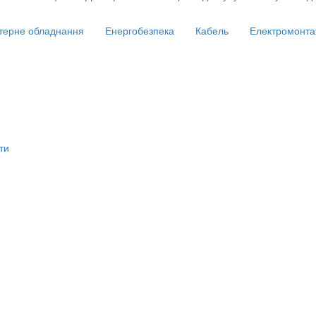
терне обладнання
Енергобезпека
Кабель
Електромонта
ти