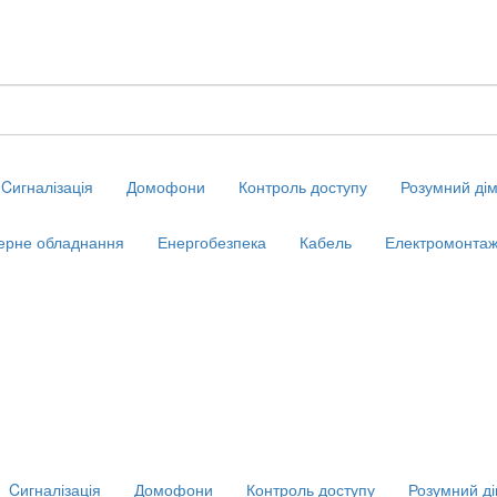
Cигналізація
Домофони
Контроль доступу
Розумний ді
ерне обладнання
Енергобезпека
Кабель
Електромонтаж
Cигналізація
Домофони
Контроль доступу
Розумний д