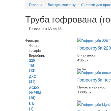
Головна
Все для монтажу
Системи для прок
Труба гофрована (г
Показано з 63 по 63
Фильтр
×
Фільтр
Гофротруба 220 
товарів
В наявності
Виробник
450
грн
220
TM
(12)
ДКС
Гофротруба пос
(31)
Немає в наявності
АСКО-
1 600
грн
УКРЕМ
(19)
UA
(1)