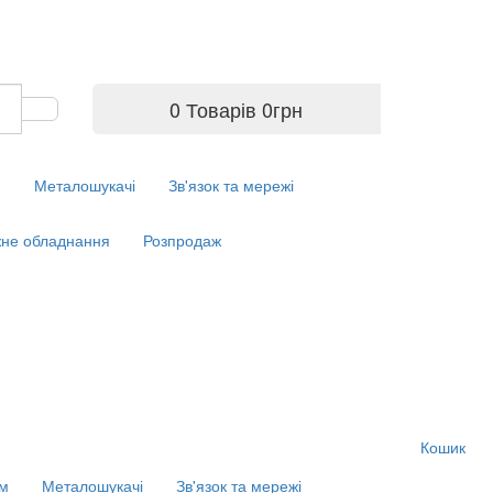
0 Товарів
0
грн
м
Металошукачі
Зв'язок та мережі
не обладнання
Розпродаж
Кошик
ім
Металошукачі
Зв'язок та мережі