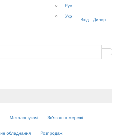
Рус
Укр
Вхід
Дилер
м
Металошукачі
Зв'язок та мережі
не обладнання
Розпродаж