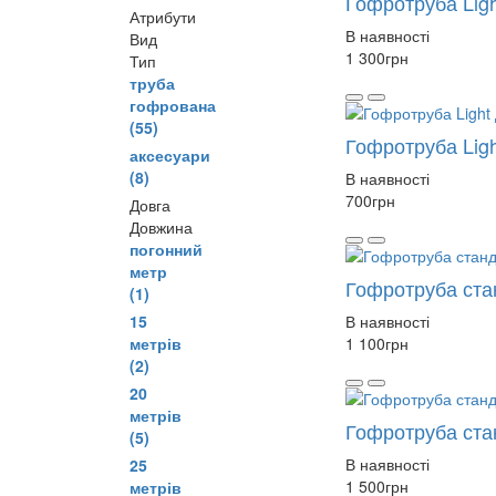
Гофротруба Ligh
Атрибути
В наявності
Вид
1 300
грн
Тип
труба
гофрована
(55)
Гофротруба Ligh
аксесуари
(8)
В наявності
700
грн
Довга
Довжина
погонний
метр
Гофротруба ста
(1)
15
В наявності
метрів
1 100
грн
(2)
20
метрів
Гофротруба ста
(5)
В наявності
25
1 500
грн
метрів