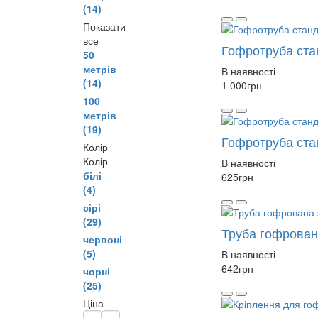
(14)
Показати
все
Гофротруба ста
50
метрів
В наявності
(14)
1 000
грн
100
метрів
(19)
Гофротруба ста
Колір
Колір
В наявності
білі
625
грн
(4)
сірі
(29)
Труба гофрован
червоні
(5)
В наявності
642
грн
чорні
(25)
Ціна