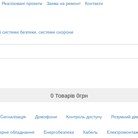
Реалізовані проекти
Заява на ремонт
Контакти
0 Товарів
0
грн
Cигналізація
Домофони
Контроль доступу
Розумний ді
ерне обладнання
Енергобезпека
Кабель
Електромонтаж