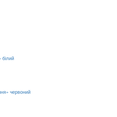
 білий
ння» червоний