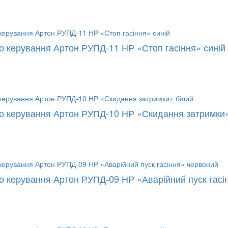
о керування Артон РУПД-11 НР «Стоп гасіння» синій
го керування Артон РУПД-10 НР «Скидання затримки»
го керування Артон РУПД-09 НР «Аварійний пуск гасі