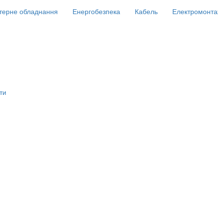
терне обладнання
Енергобезпека
Кабель
Електромонта
ти