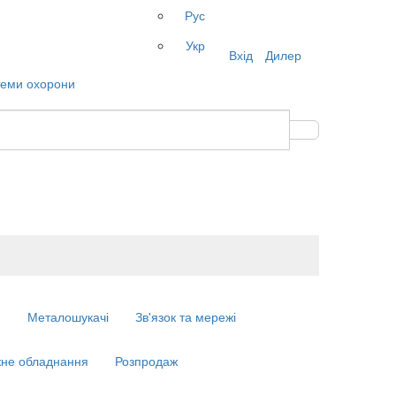
Рус
Укр
Вхід
Дилер
м
Металошукачі
Зв'язок та мережі
не обладнання
Розпродаж