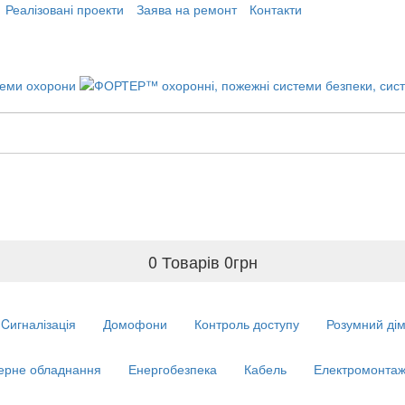
Реалізовані проекти
Заява на ремонт
Контакти
0 Товарів
0
грн
Cигналізація
Домофони
Контроль доступу
Розумний ді
ерне обладнання
Енергобезпека
Кабель
Електромонтаж