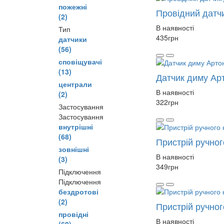
пожежні
Провідний датч
(2)
В наявності
Тип
435
грн
датчики
(56)
сповіщувачі
(13)
Датчик диму Ар
централи
В наявності
(2)
322
грн
Застосування
Застосування
внутрішні
(68)
Пристрій ручно
зовнішні
В наявності
(3)
349
грн
Підключення
Підключення
бездротові
(2)
Пристрій ручно
провідні
В наявності
(69)