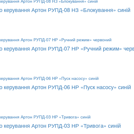
го керування Артон РУПД-08 НЗ «Блокування» синій
го керування Артон РУПД-07 НР «Ручний режим» чер
го керування Артон РУПД-06 НР «Пуск насосу» синій
го керування Артон РУПД-03 НР «Тривога» синій