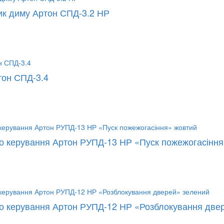
ик диму Артон СПД-3.2 НР
тон СПД-3.4
го керування Артон РУПД-13 НР «Пуск пожежогасіння
го керування Артон РУПД-12 НР «Розблокування две