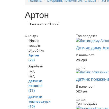
Головна
Охоронні, пожежні сигналізації
Усі 
Артон
Показано з 79 по 79
Фильтр
×
Топ продажів
Фільтр
товарів
Датчик диму Ар
Виробник
В наявності
Артон
286
грн
(79)
Атрибути
Вид
Вид
Датчик пожежни
датчики
пожежні
В наявності
(71)
523
грн
датчики
температури
Топ продажів
(10)