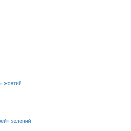
» жовтий
рей» зелений