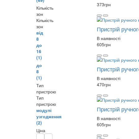
373
грн
Кількість
зон
Кількість
зон
Пристрій ручног
від
В наявності
8
605
грн
до
16
(1)
до
Пристрій ручно
8
(1)
В наявності
470
грн
Тип
пристрою
Тип
пристрою
Пристрій ручно
модулі
узгодження
В наявності
(2)
605
грн
Ціна