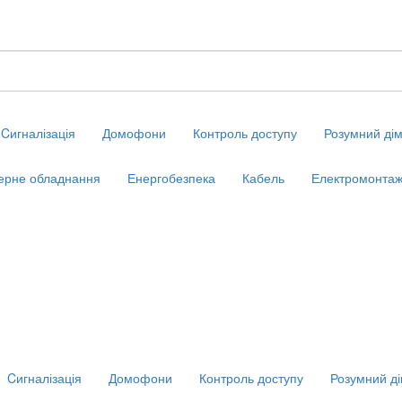
Cигналізація
Домофони
Контроль доступу
Розумний ді
ерне обладнання
Енергобезпека
Кабель
Електромонтаж
Cигналізація
Домофони
Контроль доступу
Розумний д