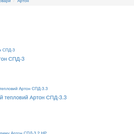
товари
Артон
тон СПД-3
й тепловий Артон СПД-3.3