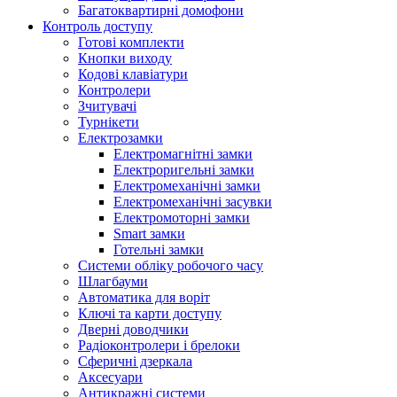
Багатоквартирні домофони
Контроль доступу
Готові комплекти
Кнопки виходу
Кодові клавіатури
Контролери
Зчитувачі
Турнікети
Електрозамки
Електромагнітні замки
Електроригельні замки
Електромеханічні замки
Електромеханічні засувки
Електромоторні замки
Smart замки
Готельні замки
Системи обліку робочого часу
Шлагбауми
Автоматика для воріт
Ключі та карти доступу
Дверні доводчики
Радіоконтролери і брелоки
Сферичні дзеркала
Аксесуари
Антикражні системи