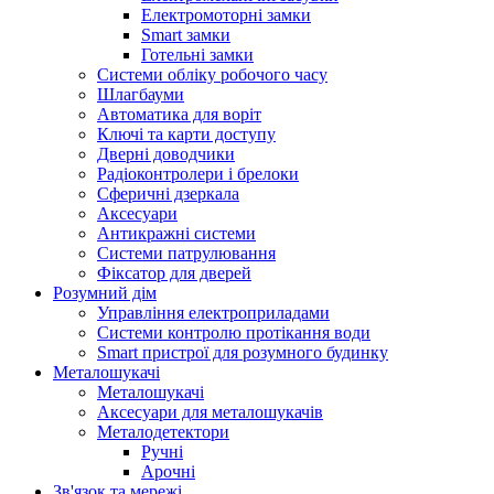
Електромоторні замки
Smart замки
Готельні замки
Системи обліку робочого часу
Шлагбауми
Автоматика для воріт
Ключі та карти доступу
Дверні доводчики
Радіоконтролери і брелоки
Сферичні дзеркала
Аксесуари
Антикражні системи
Системи патрулювання
Фіксатор для дверей
Розумний дім
Управління електроприладами
Системи контролю протікання води
Smart пристрої для розумного будинку
Металошукачі
Металошукачі
Аксесуари для металошукачів
Металодетектори
Ручні
Арочні
Зв'язок та мережі