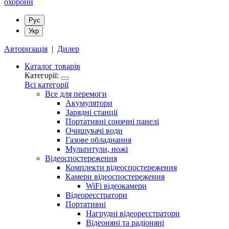
Рус
Укр
Авторизація
|
Дилер
Каталог товарів
Категорії:
Всі категорії
Все для перемоги
Акумулятори
Зарядні станції
Портативні сонячні панелі
Очищувачі води
Газове обладнання
Мультитули, ножі
Відеоспостереження
Комплекти відеоспостереження
Камери відеоспостереження
WiFi відеокамери
Відеореєстратори
Портативні
Нагрудні відеореєстратори
Відеоняні та радіоняні