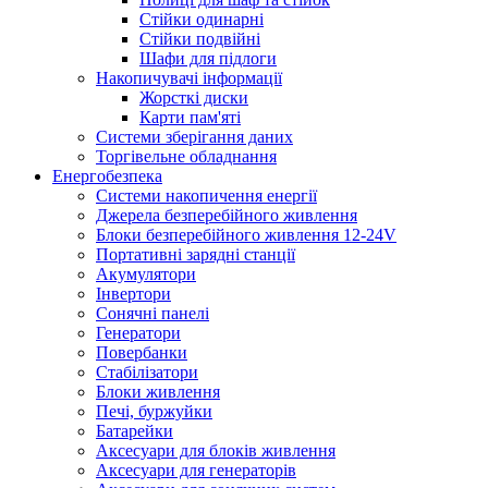
Стійки одинарні
Стійки подвійні
Шафи для підлоги
Накопичувачі інформації
Жорсткі диски
Карти пам'яті
Системи зберігання даних
Торгівельне обладнання
Енергобезпека
Системи накопичення енергії
Джерела безперебійного живлення
Блоки безперебійного живлення 12-24V
Портативні зарядні станції
Акумулятори
Інвертори
Сонячні панелі
Генератори
Повербанки
Стабілізатори
Блоки живлення
Печі, буржуйки
Батарейки
Аксесуари для блоків живлення
Аксесуари для генераторів