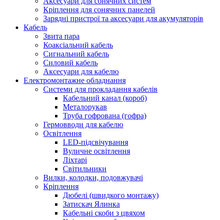
Аксесуари для сонячних систем
Кріплення для сонячних панелей
Зарядні пристрої та аксесуари для акумуляторів
Кабель
Звита пара
Коаксіальний кабель
Сигнальний кабель
Силовий кабель
Аксесуари для кабелю
Електромонтажне обладнання
Системи для прокладання кабелів
Кабельний канал (короб)
Металорукав
Труба гофрована (гофра)
Гермовводи для кабелю
Освітлення
LED-підсвічування
Вуличне освітлення
Ліхтарі
Світильники
Вилки, колодки, подовжувачі
Кріплення
Дюбелі (швидкого монтажу)
Затискач Ялинка
Кабельні скоби з цвяхом