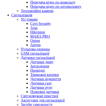
Передача відео по коаксіалу
Передача відео по оптоволокну
Тепловізійні камери
Cигналізація
Усі товари
Covi Security
Ajax
Hikvision
MAKS PRO
Оріон
Артон
Пультова охорона
GSM сигналізації
Датчики сигналізації
Датчики диму
Затоплення
Провідні
Тривожні кнопки
Датчики відкриття
Датчики газу
Датчики руху
Пожежні датчики
Світлозвукові пристрої
Аксесуари для сигналізації
Засоби самозахисту