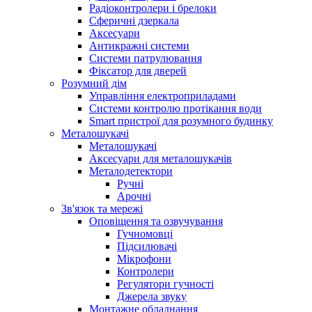
Радіоконтролери і брелоки
Сферичні дзеркала
Аксесуари
Антикражні системи
Системи патрулювання
Фіксатор для дверей
Розумний дім
Управління електроприладами
Системи контролю протікання води
Smart пристрої для розумного будинку
Металошукачі
Металошукачі
Аксесуари для металошукачів
Металодетектори
Ручні
Арочні
Зв'язок та мережі
Оповіщення та озвучування
Гучномовці
Підсилювачі
Мікрофони
Контролери
Регулятори гучності
Джерела звуку
Монтажне обладнання