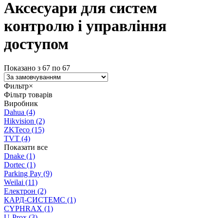
Аксесуари для систем
контролю і управління
доступом
Показано з 67 по 67
Фильтр
×
Фільтр товарів
Виробник
Dahua
(4)
Hikvision
(2)
ZKTeco
(15)
TVT
(4)
Показати все
Dnake
(1)
Dortec
(1)
Parking Pay
(9)
Weilai
(11)
Електрон
(2)
КАРД-СИСТЕМС
(1)
CYPHRAX
(1)
U-Prox
(3)