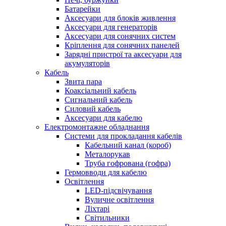
Батарейки
Аксесуари для блоків живлення
Аксесуари для генераторів
Аксесуари для сонячних систем
Кріплення для сонячних панелей
Зарядні пристрої та аксесуари для
акумуляторів
Кабель
Звита пара
Коаксіальний кабель
Сигнальний кабель
Силовий кабель
Аксесуари для кабелю
Електромонтажне обладнання
Системи для прокладання кабелів
Кабельний канал (короб)
Металорукав
Труба гофрована (гофра)
Гермовводи для кабелю
Освітлення
LED-підсвічування
Вуличне освітлення
Ліхтарі
Світильники