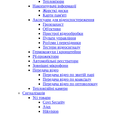
Тепловізори
Накопичувачі інформації
Жорсткі диски
Карти пам'яті
Аксесуари для відеоспостереження
Грозозахист
Об'єктиви
Пристрої відеообробки
Пульти управління
Роз'єми і перехідники
Тестери відеосигналу
Гермокожухи і кронштейни
ІЧ-прожектори
Автомобільні реєстратори
Зовнішні мікрофони
Передача відео
Передача відео по звитій парі
Передача відео по коаксіалу
Передача відео по оптоволокну
Тепловізійні камери
Cигналізація
Усі товари
Covi Security
Ajax
Hikvision