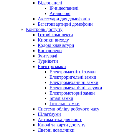
Відеопанелі
IP-відеопанелі
Аналогові
Аксесуари для домофонів
Багатоквартирні домофони
Контроль доступу
Готові комплекти
Кнопки виходу
Кодові клавіатури
Контролери
Зчитувачі
Турнікети
Електрозамки
Електромагнітні замки
Електроригельні замки
Електромеханічні замки
Електромеханічні засувки
Електромоторні замки
Smart замки
Готельні замки
Системи обліку робочого часу
Шлагбауми
Автоматика для воріт
Ключі та карти доступу
Дверні доводчики