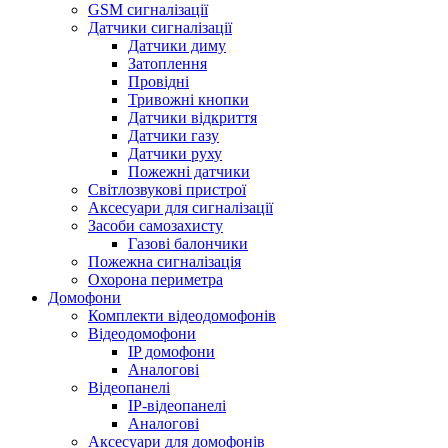
GSM сигналізації
Датчики сигналізації
Датчики диму
Затоплення
Провідні
Тривожні кнопки
Датчики відкриття
Датчики газу
Датчики руху
Пожежні датчики
Світлозвукові пристрої
Аксесуари для сигналізації
Засоби самозахисту
Газові балончики
Пожежна сигналізація
Охорона периметра
Домофони
Комплекти відеодомофонів
Відеодомофони
IP домофони
Аналогові
Відеопанелі
IP-відеопанелі
Аналогові
Аксесуари для домофонів