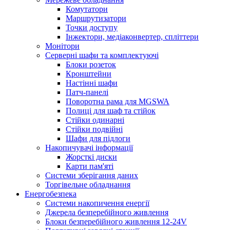
Комутатори
Маршрутизатори
Точки доступу
Інжектори, медіаконвертер, спліттери
Монітори
Серверні шафи та комплектуючі
Блоки розеток
Кронштейни
Настінні шафи
Патч-панелі
Поворотна рама для MGSWA
Полиці для шаф та стійок
Стійки одинарні
Стійки подвійні
Шафи для підлоги
Накопичувачі інформації
Жорсткі диски
Карти пам'яті
Системи зберігання даних
Торгівельне обладнання
Енергобезпека
Системи накопичення енергії
Джерела безперебійного живлення
Блоки безперебійного живлення 12-24V