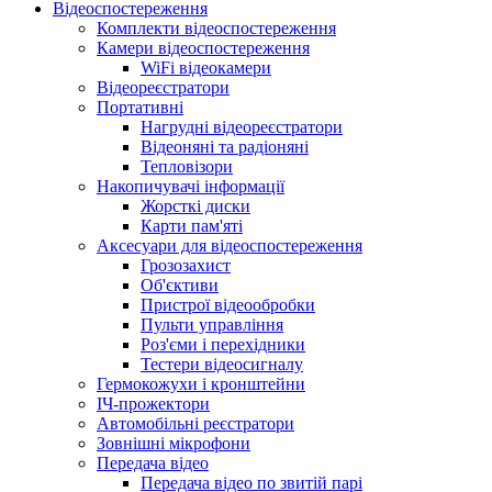
Відеоспостереження
Комплекти відеоспостереження
Камери відеоспостереження
WiFi відеокамери
Відеореєстратори
Портативні
Нагрудні відеореєстратори
Відеоняні та радіоняні
Тепловізори
Накопичувачі інформації
Жорсткі диски
Карти пам'яті
Аксесуари для відеоспостереження
Грозозахист
Об'єктиви
Пристрої відеообробки
Пульти управління
Роз'єми і перехідники
Тестери відеосигналу
Гермокожухи і кронштейни
ІЧ-прожектори
Автомобільні реєстратори
Зовнішні мікрофони
Передача відео
Передача відео по звитій парі