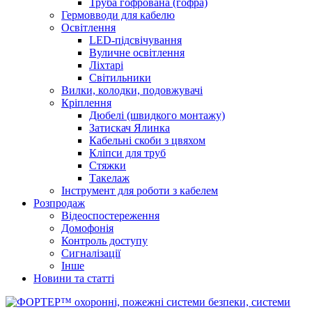
Труба гофрована (гофра)
Гермовводи для кабелю
Освітлення
LED-підсвічування
Вуличне освітлення
Ліхтарі
Світильники
Вилки, колодки, подовжувачі
Кріплення
Дюбелі (швидкого монтажу)
Затискач Ялинка
Кабельні скоби з цвяхом
Кліпси для труб
Стяжки
Такелаж
Інструмент для роботи з кабелем
Розпродаж
Відеоспостереження
Домофонія
Контроль доступу
Сигналізації
Інше
Новини та статті