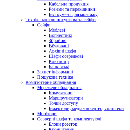
Кабельна продукція
Роз'єми та перехідники
Інструмент для монтажу
Техніка контршпигунства та сейфи
Сейфи
Меблеві
Вогнестійкі
Збройові
Вбудовані
Архівні шафи
Шафи осередкові
Ключниці
Банківські
Захист інформації
Пошукова техніка
Комп'ютерне обладнання
Мережеве обладнання
Комутатори
Маршрутизатори
Точки доступу
Інжектори, медіаконвертер, спліттери
Монітори
Серверні шафи та комплектуючі
Блоки розеток
Кронштейни