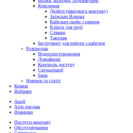
Вилки, колодки, подовжувачі
Кріплення
Дюбелі (швидкого монтажу)
Затискач Ялинка
Кабельні скоби з цвяхом
Кліпси для труб
Стяжки
Такелаж
Інструмент для роботи з кабелем
Розпродаж
Відеоспостереження
Домофонія
Контроль доступу
Сигналізації
Інше
Новини та статті
Кошик
Вибране
Акції
Хіти продаж
Новинки
Послуги монтажу
Обслуговування
Співпраця