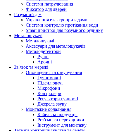
Системи патрулювання
Фіксатор для дверей
Розумний дім
Управління електроприладами
Системи контролю протікання води
Smart пристрої для розумного будинку
Металошукачі
Металошукачі
Аксесуари для металошукачів
Металодетектори
Ручні
Арочні
Зв'язок та мережі
Оповіщення та озвучування
Гучномовці
Підсилювачі
Мікрофони
Контролери
Регулятори гучності
Джерела звуку
Монтажне обладнання
Кабельна продукція
Роз'єми та перехідники
Інструмент для монтажу
Техніка контршпигунства та сейфи