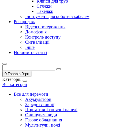
Кліпси для труб
Стяжки
Такелаж
Інструмент для роботи з кабелем
Розпродаж
Відеоспостереження
Домофонія
Контроль доступу
Сигналізації
Інше
Новини та статті
0 Товарів
0
грн
Категорії:
Всі категорії
Все для перемоги
Акумулятори
Зарядні станції
Портативні сонячні панелі
Очищувачі води
Газове обладнання
Мультитули, ножі