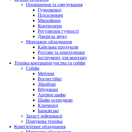
Оповіщення та озвучування
Гучномовці
Підсилювачі
Мікрофони
Контролери
Регулятори гучності
Джерела звуку
Монтажне обладнання
Кабельна продукція
Роз'єми та перехідники
Інструмент для монтажу
Техніка контршпигунства та сейфи
Сейфи
Меблеві
Вогнестійкі
Збройові
Вбудовані
Архівні шафи
Шафи осередкові
Ключниці
Банківські
Захист інформації
Пошукова техніка
Комп'ютерне обладнання
Мережеве обладнання