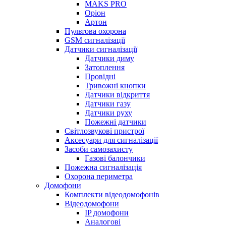
MAKS PRO
Оріон
Артон
Пультова охорона
GSM сигналізації
Датчики сигналізації
Датчики диму
Затоплення
Провідні
Тривожні кнопки
Датчики відкриття
Датчики газу
Датчики руху
Пожежні датчики
Світлозвукові пристрої
Аксесуари для сигналізації
Засоби самозахисту
Газові балончики
Пожежна сигналізація
Охорона периметра
Домофони
Комплекти відеодомофонів
Відеодомофони
IP домофони
Аналогові