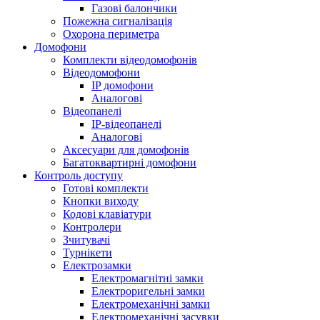
Газові балончики
Пожежна сигналізація
Охорона периметра
Домофони
Комплекти відеодомофонів
Відеодомофони
IP домофони
Аналогові
Відеопанелі
IP-відеопанелі
Аналогові
Аксесуари для домофонів
Багатоквартирні домофони
Контроль доступу
Готові комплекти
Кнопки виходу
Кодові клавіатури
Контролери
Зчитувачі
Турнікети
Електрозамки
Електромагнітні замки
Електроригельні замки
Електромеханічні замки
Електромеханічні засувки