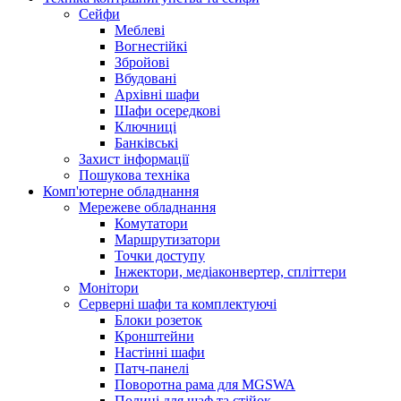
Сейфи
Меблеві
Вогнестійкі
Збройові
Вбудовані
Архівні шафи
Шафи осередкові
Ключниці
Банківські
Захист інформації
Пошукова техніка
Комп'ютерне обладнання
Мережеве обладнання
Комутатори
Маршрутизатори
Точки доступу
Інжектори, медіаконвертер, спліттери
Монітори
Серверні шафи та комплектуючі
Блоки розеток
Кронштейни
Настінні шафи
Патч-панелі
Поворотна рама для MGSWA
Полиці для шаф та стійок