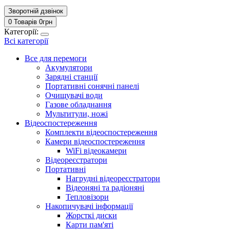
Зворотній дзвінок
0 Товарів
0
грн
Категорії:
Всі категорії
Все для перемоги
Акумулятори
Зарядні станції
Портативні сонячні панелі
Очищувачі води
Газове обладнання
Мультитули, ножі
Відеоспостереження
Комплекти відеоспостереження
Камери відеоспостереження
WiFi відеокамери
Відеореєстратори
Портативні
Нагрудні відеореєстратори
Відеоняні та радіоняні
Тепловізори
Накопичувачі інформації
Жорсткі диски
Карти пам'яті