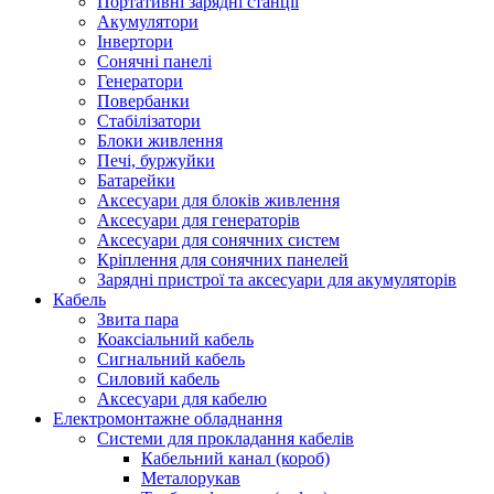
Портативні зарядні станції
Акумулятори
Інвертори
Сонячні панелі
Генератори
Повербанки
Стабілізатори
Блоки живлення
Печі, буржуйки
Батарейки
Аксесуари для блоків живлення
Аксесуари для генераторів
Аксесуари для сонячних систем
Кріплення для сонячних панелей
Зарядні пристрої та аксесуари для акумуляторів
Кабель
Звита пара
Коаксіальний кабель
Сигнальний кабель
Силовий кабель
Аксесуари для кабелю
Електромонтажне обладнання
Системи для прокладання кабелів
Кабельний канал (короб)
Металорукав