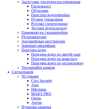
Аксесуари для відеоспостереження
Грозозахист
Об'єктиви
Пристрої відеообробки
Пульти управління
Роз'єми і перехідники
Тестери відеосигналу
Гермокожухи і кронштейни
ІЧ-прожектори
Автомобільні реєстратори
Зовнішні мікрофони
Передача відео
Передача відео по звитій парі
Передача відео по коаксіалу
Передача відео по оптоволокну
Тепловізійні камери
Cигналізація
Усі товари
Covi Security
Ajax
Hikvision
MAKS PRO
Оріон
Артон
Пультова охорона