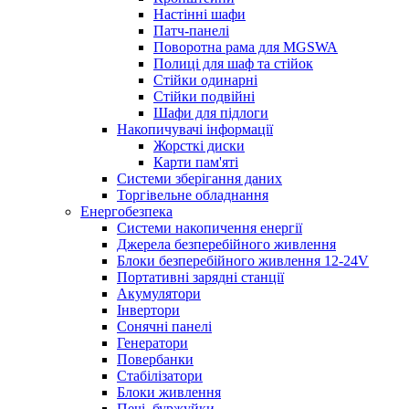
Настінні шафи
Патч-панелі
Поворотна рама для MGSWA
Полиці для шаф та стійок
Стійки одинарні
Стійки подвійні
Шафи для підлоги
Накопичувачі інформації
Жорсткі диски
Карти пам'яті
Системи зберігання даних
Торгівельне обладнання
Енергобезпека
Системи накопичення енергії
Джерела безперебійного живлення
Блоки безперебійного живлення 12-24V
Портативні зарядні станції
Акумулятори
Інвертори
Сонячні панелі
Генератори
Повербанки
Стабілізатори
Блоки живлення
Печі, буржуйки