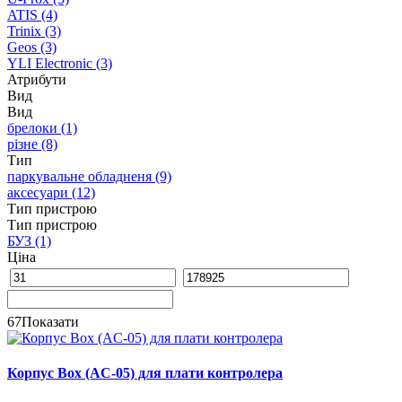
ATIS
(4)
Trinix
(3)
Geos
(3)
YLI Electronic
(3)
Атрибути
Вид
Вид
брелоки
(1)
різне
(8)
Тип
паркувальне обладненя
(9)
аксесуари
(12)
Тип пристрою
Тип пристрою
БУЗ
(1)
Ціна
67
Показати
Корпус Box (AC-05) для плати контролера