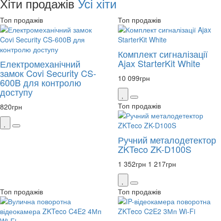
Хіти продажів
Усі хіти
Топ продажів
Топ продажів
Комплект сигналізації
Ajax StarterKit White
Електромеханічний
замок Covi Security CS-
10 099
грн
600B для контролю
доступу
Топ продажів
820
грн
Ручний металодетектор
ZKTeco ZK-D100S
1 352
грн
1 217
грн
Топ продажів
Топ продажів