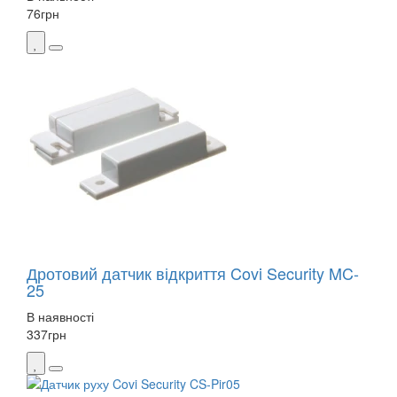
76
грн
Дротовий датчик відкриття Covi Security MC-
25
В наявності
337
грн