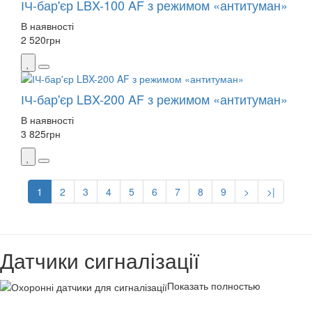
ІЧ-бар'єр LBX-100 AF з режимом «антитуман»
В наявності
2 520
грн
ІЧ-бар'єр LBX-200 AF з режимом «антитуман»
В наявності
3 825
грн
1
2
3
4
5
6
7
8
9
>
>|
Датчики сигналізації
Показать полностью