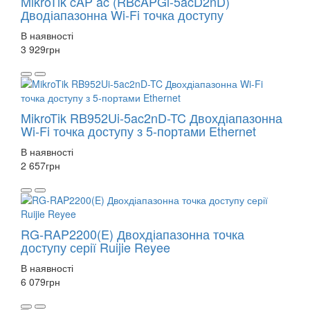
MikroTik cAP ac (RBcAPGi-5acD2nD)
Дводіапазонна Wi-Fi точка доступу
В наявності
3 929
грн
MikroTik RB952Ui-5ac2nD-TC Двохдіапазонна
Wi-Fi точка доступу з 5-портами Ethernet
В наявності
2 657
грн
RG-RAP2200(E) Двохдіапазонна точка
доступу серії Ruijie Reyee
В наявності
6 079
грн