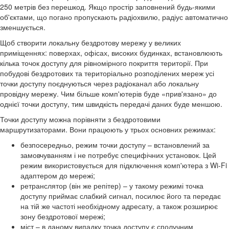
250 метрів без перешкод. Якщо простір заповнений будь-якими
об'єктами, що погано пропускають радіохвилю, радіус автоматично
зменшується.
Щоб створити локальну бездротову мережу у великих
приміщеннях: поверхах, офісах, високих будинках, встановлюють
кілька точок доступу для рівномірного покриття території. При
побудові бездротових та територіально розподілених мереж усі
точки доступу поєднуються через радіоканал або локальну
провідну мережу. Чим більше комп'ютерів буде «прив'язано» до
однієї точки доступу, тим швидкість передачі даних буде меншою.
Точки доступу можна порівняти з бездротовими
маршрутизаторами. Вони працюють у трьох основних режимах:
безпосередньо, режим точки доступу – встановлений за
замовчуванням і не потребує специфічних установок. Цей
режим використовується для підключення комп'ютера з Wi-Fi
адаптером до мережі;
ретранслятор (він же репітер) – у такому режимі точка
доступу приймає слабкий сигнал, посилює його та передає
на тій же частоті необхідному адресату, а також розширює
зону бездротової мережі;
міст – в даному випадку точка доступу є сполучним