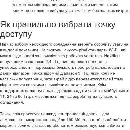
елементом між віддаленими сегментами мережі, таким
чином, дозволяючи вибудовувати «лінки» без великих витрат.
Як правильно вибрати точку
доступу
Під час вибору необхідного обладнання зверніть особливу увагу на
швидкісні показники. На сьогодні існують різні стандарти Wi-Fi, які
мають відмінності за швидкістю та робочою частотою. Найбільш
популярним є діапазон 2,4 ГГц, чия перевага полягає в
універсальності – переважна більшість пристроїв налаштовані на
даний діапазон. Також відомий діапазон 5 ГГц, який хоч і не
настільки популярний, зате вкрай рідко перевантажується і тому
відрізняється високими швидкісними показниками. Крім
стандартних налаштувань, слід також згадати частоти майбутнього:
11, 24 та 60 Ггц, які вводяться під час виробництва сучасного
обладнання.
Також слід враховувати швидкість трансляції даних – для
домашнього використання підійде 150 Мбіт/с, а стабільної роботи
мережі з великою кількістю абонентом рекомендується вибирати