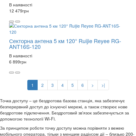
В наявності
12 479
грн
Секторна антена 5 км 120° Ruijie Reyee RG-
ANT16S-120
В наявності
6 899
грн
1
2
3
4
5
6
>
>|
Точка доступу – це бездротова базова станція, яка забезпечує
безперервний доступ до існуючої мережі, а також створює нове
бездротове підключення. Бездротовий зв'язок забезпечується за
допомогою технології Wi-Fi.
За принципом роботи точку доступу можна порівняти з вежею
мобільного оператора, тільки з меншим радіусом дії – близько 200-