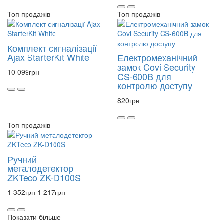
Топ продажів
Топ продажів
Комплект сигналізації
Ajax StarterKit White
Електромеханічний
замок Covi Security
10 099
грн
CS-600B для
контролю доступу
820
грн
Топ продажів
Ручний
металодетектор
ZKTeco ZK-D100S
1 352
грн
1 217
грн
Показати більше