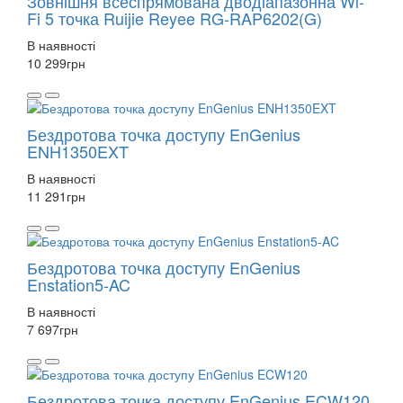
Зовнішня всеспрямована дводіапазонна Wi-
Fi 5 точка Ruijie Reyee RG-RAP6202(G)
В наявності
10 299
грн
Бездротова точка доступу EnGenius
ENH1350EXT
В наявності
11 291
грн
Бездротова точка доступу EnGenius
Enstation5-AC
В наявності
7 697
грн
Бездротова точка доступу EnGenius ECW120