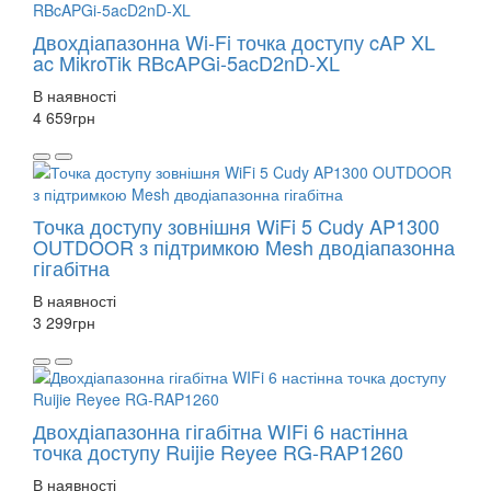
Двохдіапазонна Wi-Fi точка доступу cAP XL
ac MikroTik RBcAPGi-5acD2nD-XL
В наявності
4 659
грн
Точка доступу зовнішня WiFi 5 Cudy AP1300
OUTDOOR з підтримкою Mesh дводіапазонна
гігабітна
В наявності
3 299
грн
Двохдіапазонна гігабітна WIFi 6 настінна
точка доступу Ruijie Reyee RG-RAP1260
В наявності