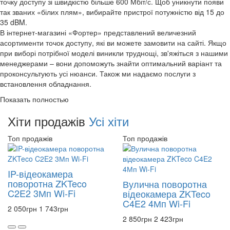
точку доступу зі швидкістю більше 600 Мбіт/с. Щоб уникнути появи
так званих «білих плям», вибирайте пристрої потужністю від 15 до
35 dBM.
В інтернет-магазині «Фортер» представлений величезний
асортименти точок доступу, які ви можете замовити на сайті. Якщо
при виборі потрібної моделі виникли труднощі, зв'яжіться з нашими
менеджерами – вони допоможуть знайти оптимальний варіант та
проконсультують усі нюанси. Також ми надаємо послуги з
встановлення обладнання.
Показать полностью
Хіти продажів
Усі хіти
Топ продажів
Топ продажів
IP-відеокамера
поворотна ZKTeco
Вулична поворотна
C2E2 3Мп Wi-Fi
відеокамера ZKTeco
C4E2 4Мп Wi-Fi
2 050
грн
1 743
грн
2 850
грн
2 423
грн