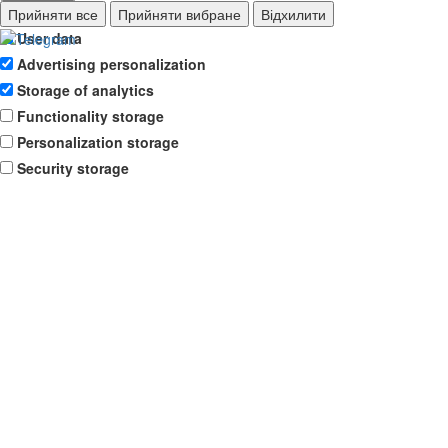
Ad storage
Прийняти все
Прийняти вибране
Відхилити
User data
Advertising personalization
Storage of analytics
Functionality storage
Personalization storage
Security storage