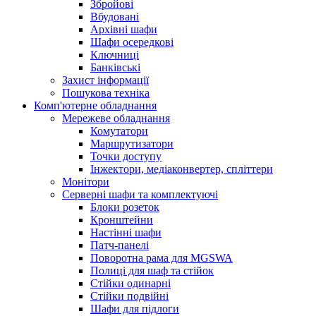
Збройові
Вбудовані
Архівні шафи
Шафи осередкові
Ключниці
Банківські
Захист інформації
Пошукова техніка
Комп'ютерне обладнання
Мережеве обладнання
Комутатори
Маршрутизатори
Точки доступу
Інжектори, медіаконвертер, спліттери
Монітори
Серверні шафи та комплектуючі
Блоки розеток
Кронштейни
Настінні шафи
Патч-панелі
Поворотна рама для MGSWA
Полиці для шаф та стійок
Стійки одинарні
Стійки подвійні
Шафи для підлоги