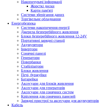
Накопичувачі інформації
Жорсткі диски
Карти пам'яті
Системи зберігання даних
Торгівельне обладнання
Енергобезпека
Системи накопичення енергії
Джерела безперебійного живлення
Блоки безперебійного живлення 12-24V
Портативні зарядні станції
Акумулятори
Інвертори
Сонячні панелі
Генератори
Повербанки
Стабілізатори
Блоки живлення
Печі, буржуйки
Батарейки
Аксесуари для блоків живлення
Аксесуари для генераторів
Аксесуари для сонячних систем
Кріплення для сонячних панелей
Зарядні пристрої та аксесуари для акумуляторів
Кабель