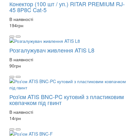
Конектор (100 шт / уп.) RITAR PREMIUM RJ-
45 8P8C Cat-5
В наявності
194
грн
Розгалужувач живлення ATIS L8
В наявності
90
грн
Роз'єм ATIS BNC-PC кутовий з пластиковим
ковпачком під гвинт
В наявності
14
грн