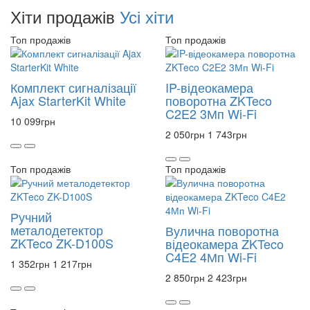
Хіти продажів
Усі хіти
Топ продажів
Топ продажів
Комплект сигналізації
IP-відеокамера
Ajax StarterKit White
поворотна ZKTeco
C2E2 3Мп Wi-Fi
10 099
грн
2 050
грн
1 743
грн
Топ продажів
Топ продажів
Ручний
металодетектор
Вулична поворотна
ZKTeco ZK-D100S
відеокамера ZKTeco
C4E2 4Мп Wi-Fi
1 352
грн
1 217
грн
2 850
грн
2 423
грн