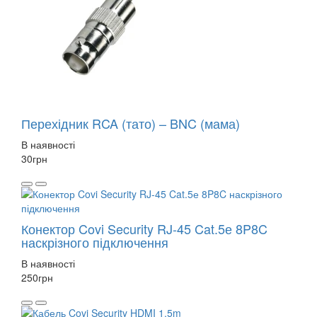
Перехідник RCA (тато) – BNC (мама)
В наявності
30
грн
Конектор Covi Security RJ-45 Cat.5е 8P8C
наскрізного підключення
В наявності
250
грн