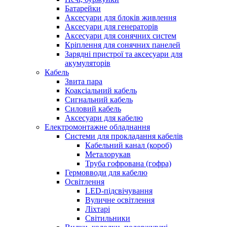
Батарейки
Аксесуари для блоків живлення
Аксесуари для генераторів
Аксесуари для сонячних систем
Кріплення для сонячних панелей
Зарядні пристрої та аксесуари для
акумуляторів
Кабель
Звита пара
Коаксіальний кабель
Сигнальний кабель
Силовий кабель
Аксесуари для кабелю
Електромонтажне обладнання
Системи для прокладання кабелів
Кабельний канал (короб)
Металорукав
Труба гофрована (гофра)
Гермовводи для кабелю
Освітлення
LED-підсвічування
Вуличне освітлення
Ліхтарі
Світильники