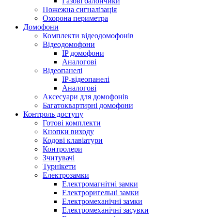
Газові балончики
Пожежна сигналізація
Охорона периметра
Домофони
Комплекти відеодомофонів
Відеодомофони
IP домофони
Аналогові
Відеопанелі
IP-відеопанелі
Аналогові
Аксесуари для домофонів
Багатоквартирні домофони
Контроль доступу
Готові комплекти
Кнопки виходу
Кодові клавіатури
Контролери
Зчитувачі
Турнікети
Електрозамки
Електромагнітні замки
Електроригельні замки
Електромеханічні замки
Електромеханічні засувки