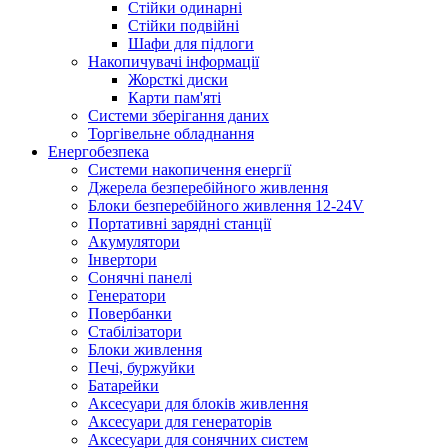
Стійки одинарні
Стійки подвійні
Шафи для підлоги
Накопичувачі інформації
Жорсткі диски
Карти пам'яті
Системи зберігання даних
Торгівельне обладнання
Енергобезпека
Системи накопичення енергії
Джерела безперебійного живлення
Блоки безперебійного живлення 12-24V
Портативні зарядні станції
Акумулятори
Інвертори
Сонячні панелі
Генератори
Повербанки
Стабілізатори
Блоки живлення
Печі, буржуйки
Батарейки
Аксесуари для блоків живлення
Аксесуари для генераторів
Аксесуари для сонячних систем