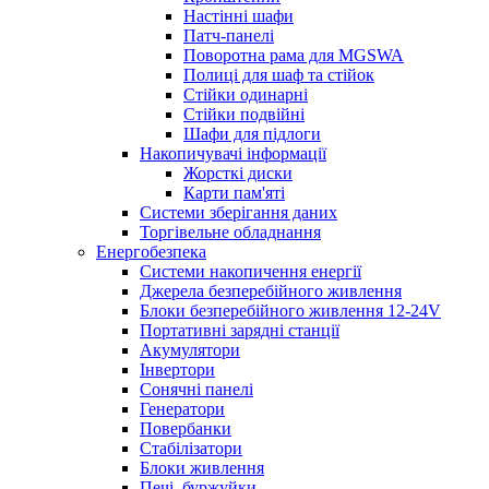
Настінні шафи
Патч-панелі
Поворотна рама для MGSWA
Полиці для шаф та стійок
Стійки одинарні
Стійки подвійні
Шафи для підлоги
Накопичувачі інформації
Жорсткі диски
Карти пам'яті
Системи зберігання даних
Торгівельне обладнання
Енергобезпека
Системи накопичення енергії
Джерела безперебійного живлення
Блоки безперебійного живлення 12-24V
Портативні зарядні станції
Акумулятори
Інвертори
Сонячні панелі
Генератори
Повербанки
Стабілізатори
Блоки живлення
Печі, буржуйки