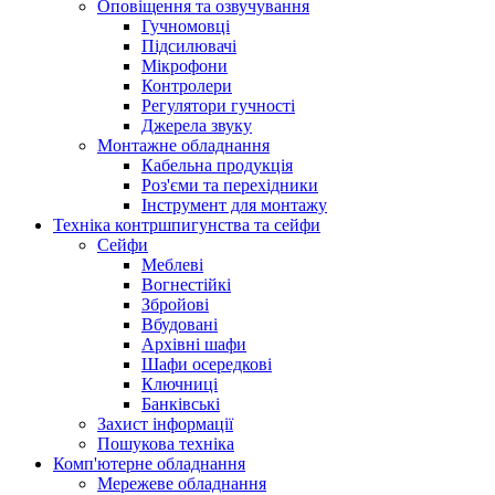
Оповіщення та озвучування
Гучномовці
Підсилювачі
Мікрофони
Контролери
Регулятори гучності
Джерела звуку
Монтажне обладнання
Кабельна продукція
Роз'єми та перехідники
Інструмент для монтажу
Техніка контршпигунства та сейфи
Сейфи
Меблеві
Вогнестійкі
Збройові
Вбудовані
Архівні шафи
Шафи осередкові
Ключниці
Банківські
Захист інформації
Пошукова техніка
Комп'ютерне обладнання
Мережеве обладнання