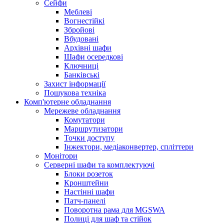
Сейфи
Меблеві
Вогнестійкі
Збройові
Вбудовані
Архівні шафи
Шафи осередкові
Ключниці
Банківські
Захист інформації
Пошукова техніка
Комп'ютерне обладнання
Мережеве обладнання
Комутатори
Маршрутизатори
Точки доступу
Інжектори, медіаконвертер, спліттери
Монітори
Серверні шафи та комплектуючі
Блоки розеток
Кронштейни
Настінні шафи
Патч-панелі
Поворотна рама для MGSWA
Полиці для шаф та стійок