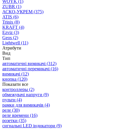
WOYK
(1)
ZUBR
(1)
АСКО-УКРЕМ
(375)
ATIS
(6)
Trinix
(8)
KRAFT
(4)
Ezviz
(3)
Geos
(2)
Lightwell
(11)
Атрибути
Вид
Тип
автоматичні вимикачі
(312)
автоматичні перемикачі
(16)
вимикачі
(12)
кнопка
(120)
Показати все
контроллеры
(2)
обмежувачі напруги
(9)
пульти
(4)
рамки для вимикачів
(4)
реле
(30)
реле времени
(16)
розетки
(35)
сигнальні LED індикатори
(9)