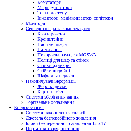
Комутатори
Маршрутизатори
Точки доступу
Інжектори, медіаконвертер, спліттери
Монітори
Серверні шафи та комплектуючі
Блоки розеток
Кронштейни
Настінні шафи
Патч-панелі
Поворотна рама для MGSWA
Полиці для шаф та стійок
Стійки одинарні
Стійки подвійні
Шафи для підлоги
Накопичувачі інформації
Жорсткі диски
Карти пам'яті
Системи зберігання даних
Торгівельне обладнання
Енергобезпека
Системи накопичення енергії
Джерела безперебійного живлення
Блоки безперебійного живлення 12-24V
Портативні зарядні станції