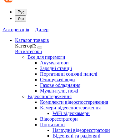
Рус
Укр
Авторизація
|
Дилер
Каталог товарів
Категорії:
Всі категорії
Все для перемоги
Акумулятори
Зарядні станції
Портативні сонячні панелі
Очищувачі води
Газове обладнання
Мультитули, ножі
Відеоспостереження
Комплекти відеоспостереження
Камери відеоспостереження
WiFi відеокамери
Відеореєстратори
Портативні
Нагрудні відеореєстратори
Відеоняні та радіоняні