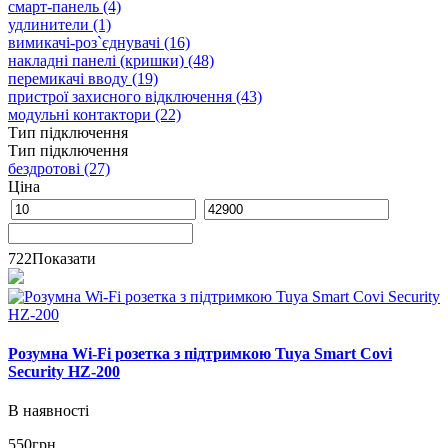
смарт-панель
(4)
удлинители
(1)
вимикачі-роз`єднувачі
(16)
накладні панелі (кришки)
(48)
перемикачі вводу
(19)
пристрої захисного відключення
(43)
модульні контактори
(22)
Тип підключення
Тип підключення
бездротові
(27)
Ціна
722
Показати
Розумна Wi-Fi розетка з підтримкою Tuya Smart Covi
Security HZ-200
В наявності
550
грн