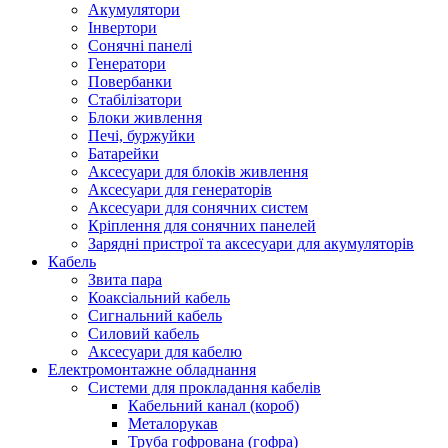
Акумулятори
Інвертори
Сонячні панелі
Генератори
Повербанки
Стабілізатори
Блоки живлення
Печі, буржуйки
Батарейки
Аксесуари для блоків живлення
Аксесуари для генераторів
Аксесуари для сонячних систем
Кріплення для сонячних панелей
Зарядні пристрої та аксесуари для акумуляторів
Кабель
Звита пара
Коаксіальний кабель
Сигнальний кабель
Силовий кабель
Аксесуари для кабелю
Електромонтажне обладнання
Системи для прокладання кабелів
Кабельний канал (короб)
Металорукав
Труба гофрована (гофра)