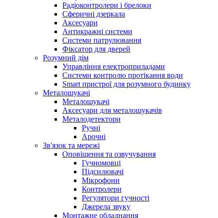
Радіоконтролери і брелоки
Сферичні дзеркала
Аксесуари
Антикражні системи
Системи патрулювання
Фіксатор для дверей
Розумний дім
Управління електроприладами
Системи контролю протікання води
Smart пристрої для розумного будинку
Металошукачі
Металошукачі
Аксесуари для металошукачів
Металодетектори
Ручні
Арочні
Зв'язок та мережі
Оповіщення та озвучування
Гучномовці
Підсилювачі
Мікрофони
Контролери
Регулятори гучності
Джерела звуку
Монтажне обладнання