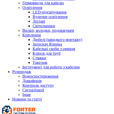
Гермовводи для кабелю
Освітлення
LED-підсвічування
Вуличне освітлення
Ліхтарі
Світильники
Вилки, колодки, подовжувачі
Кріплення
Дюбелі (швидкого монтажу)
Затискач Ялинка
Кабельні скоби з цвяхом
Кліпси для труб
Стяжки
Такелаж
Інструмент для роботи з кабелем
Розпродаж
Відеоспостереження
Домофонія
Контроль доступу
Сигналізації
Інше
Новини та статті