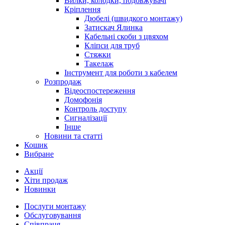
Вилки, колодки, подовжувачі
Кріплення
Дюбелі (швидкого монтажу)
Затискач Ялинка
Кабельні скоби з цвяхом
Кліпси для труб
Стяжки
Такелаж
Інструмент для роботи з кабелем
Розпродаж
Відеоспостереження
Домофонія
Контроль доступу
Сигналізації
Інше
Новини та статті
Кошик
Вибране
Акції
Хіти продаж
Новинки
Послуги монтажу
Обслуговування
Співпраця