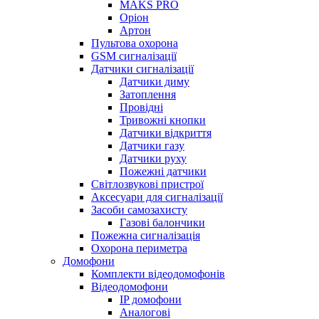
MAKS PRO
Оріон
Артон
Пультова охорона
GSM сигналізації
Датчики сигналізації
Датчики диму
Затоплення
Провідні
Тривожні кнопки
Датчики відкриття
Датчики газу
Датчики руху
Пожежні датчики
Світлозвукові пристрої
Аксесуари для сигналізації
Засоби самозахисту
Газові балончики
Пожежна сигналізація
Охорона периметра
Домофони
Комплекти відеодомофонів
Відеодомофони
IP домофони
Аналогові