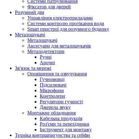
Системи патрулювання
Фіксатор для дверей
Розумний дім
Управління електроприладами
Системи контролю протікання води
Smart пристрої для розумного будинку
Металошукачі
Металошукачі
Аксесуари для металошукачів
Металодетектори
Ручні
Арочні
Зв'язок та мережі
Оповіщення та озвучування
Гучномовці
Підсилювачі
Мікрофони
Контролери
Регулятори гучності
Джерела звуку
Монтажне обладнання
Кабельна продукція
Роз'єми та перехідники
Інструмент для монтажу
Техніка контршпигунства та сейфи