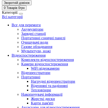
Зворотній дзвінок
0 Товарів
0
грн
Категорії:
Всі категорії
Все для перемоги
Акумулятори
Зарядні станції
Портативні сонячні панелі
Очищувачі води
Газове обладнання
Мультитули, ножі
Відеоспостереження
Комплекти відеоспостереження
Камери відеоспостереження
WiFi відеокамери
Відеореєстратори
Портативні
Нагрудні відеореєстратори
Відеоняні та радіоняні
Тепловізори
Накопичувачі інформації
Жорсткі диски
Карти пам'яті
Аксесуари для відеоспостереження