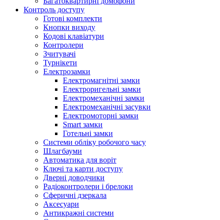
Багатоквартирні домофони
Контроль доступу
Готові комплекти
Кнопки виходу
Кодові клавіатури
Контролери
Зчитувачі
Турнікети
Електрозамки
Електромагнітні замки
Електроригельні замки
Електромеханічні замки
Електромеханічні засувки
Електромоторні замки
Smart замки
Готельні замки
Системи обліку робочого часу
Шлагбауми
Автоматика для воріт
Ключі та карти доступу
Дверні доводчики
Радіоконтролери і брелоки
Сферичні дзеркала
Аксесуари
Антикражні системи