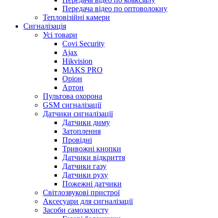
Передача відео по оптоволокну
Тепловізійні камери
Cигналізація
Усі товари
Covi Security
Ajax
Hikvision
MAKS PRO
Оріон
Артон
Пультова охорона
GSM сигналізації
Датчики сигналізації
Датчики диму
Затоплення
Провідні
Тривожні кнопки
Датчики відкриття
Датчики газу
Датчики руху
Пожежні датчики
Світлозвукові пристрої
Аксесуари для сигналізації
Засоби самозахисту