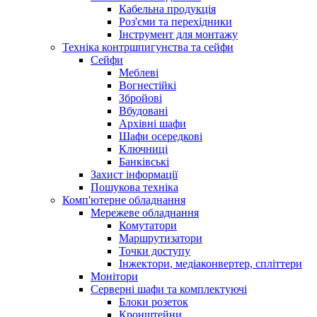
Кабельна продукція
Роз'єми та перехідники
Інструмент для монтажу
Техніка контршпигунства та сейфи
Сейфи
Меблеві
Вогнестійкі
Збройові
Вбудовані
Архівні шафи
Шафи осередкові
Ключниці
Банківські
Захист інформації
Пошукова техніка
Комп'ютерне обладнання
Мережеве обладнання
Комутатори
Маршрутизатори
Точки доступу
Інжектори, медіаконвертер, спліттери
Монітори
Серверні шафи та комплектуючі
Блоки розеток
Кронштейни