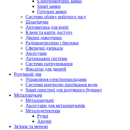
Електромоторні замки
Smart замки
Готельні замки
Системи обліку робочого часу
Шлагбауми
Автоматика для воріт
Ключі та карти доступу
Дверні доводчики
Радіоконтролери і брелоки
Сферичні дзеркала
Аксесуари
Антикражні системи
Системи патрулювання
Фіксатор для дверей
Розумний дім
Управління електроприладами
Системи контролю протікання води
Smart пристрої для розумного будинку
Металошукачі
Металошукачі
Аксесуари для металошукачів
Металодетектори
Ручні
Арочні
Зв'язок та мережі