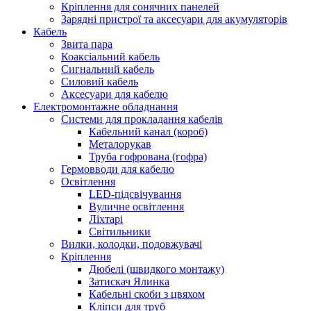
Кріплення для сонячних панелей
Зарядні пристрої та аксесуари для акумуляторів
Кабель
Звита пара
Коаксіальний кабель
Сигнальний кабель
Силовий кабель
Аксесуари для кабелю
Електромонтажне обладнання
Системи для прокладання кабелів
Кабельний канал (короб)
Металорукав
Труба гофрована (гофра)
Гермовводи для кабелю
Освітлення
LED-підсвічування
Вуличне освітлення
Ліхтарі
Світильники
Вилки, колодки, подовжувачі
Кріплення
Дюбелі (швидкого монтажу)
Затискач Ялинка
Кабельні скоби з цвяхом
Кліпси для труб