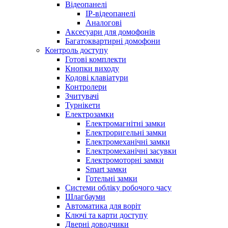
Відеопанелі
IP-відеопанелі
Аналогові
Аксесуари для домофонів
Багатоквартирні домофони
Контроль доступу
Готові комплекти
Кнопки виходу
Кодові клавіатури
Контролери
Зчитувачі
Турнікети
Електрозамки
Електромагнітні замки
Електроригельні замки
Електромеханічні замки
Електромеханічні засувки
Електромоторні замки
Smart замки
Готельні замки
Системи обліку робочого часу
Шлагбауми
Автоматика для воріт
Ключі та карти доступу
Дверні доводчики