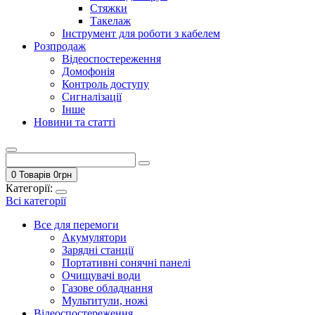
Стяжки
Такелаж
Інструмент для роботи з кабелем
Розпродаж
Відеоспостереження
Домофонія
Контроль доступу
Сигналізації
Інше
Новини та статті
0 Товарів
0
грн
Категорії:
Всі категорії
Все для перемоги
Акумулятори
Зарядні станції
Портативні сонячні панелі
Очищувачі води
Газове обладнання
Мультитули, ножі
Відеоспостереження