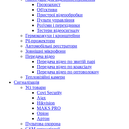
Грозозахист
Об'єктиви
Пристрої відеообробки
Пульти управління
Роз'єми і перехідники
Тестери відеосигналу
Гермокожухи і кронштейни
ІЧ-прожектори
Автомобільні реєстратори
Зовнішні мікрофони
Передача відео
Передача відео по звитій парі
Передача відео по коаксіалу
Передача відео по оптоволокну
Тепловізійні камери
Cигналізація
Усі товари
Covi Security
Ajax
Hikvision
MAKS PRO
Оріон
Артон
Пультова охорона
GSM сигналізації