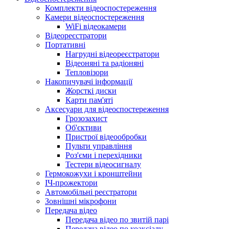
Комплекти відеоспостереження
Камери відеоспостереження
WiFi відеокамери
Відеореєстратори
Портативні
Нагрудні відеореєстратори
Відеоняні та радіоняні
Тепловізори
Накопичувачі інформації
Жорсткі диски
Карти пам'яті
Аксесуари для відеоспостереження
Грозозахист
Об'єктиви
Пристрої відеообробки
Пульти управління
Роз'єми і перехідники
Тестери відеосигналу
Гермокожухи і кронштейни
ІЧ-прожектори
Автомобільні реєстратори
Зовнішні мікрофони
Передача відео
Передача відео по звитій парі
Передача відео по коаксіалу