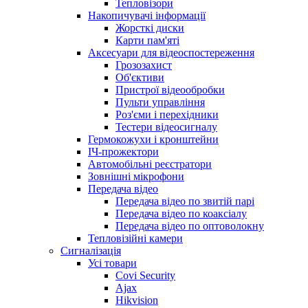
Тепловізори
Накопичувачі інформації
Жорсткі диски
Карти пам'яті
Аксесуари для відеоспостереження
Грозозахист
Об'єктиви
Пристрої відеообробки
Пульти управління
Роз'єми і перехідники
Тестери відеосигналу
Гермокожухи і кронштейни
ІЧ-прожектори
Автомобільні реєстратори
Зовнішні мікрофони
Передача відео
Передача відео по звитій парі
Передача відео по коаксіалу
Передача відео по оптоволокну
Тепловізійні камери
Cигналізація
Усі товари
Covi Security
Ajax
Hikvision