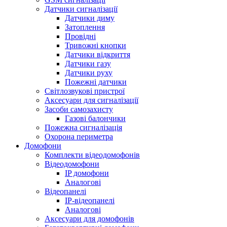
Датчики сигналізації
Датчики диму
Затоплення
Провідні
Тривожні кнопки
Датчики відкриття
Датчики газу
Датчики руху
Пожежні датчики
Світлозвукові пристрої
Аксесуари для сигналізації
Засоби самозахисту
Газові балончики
Пожежна сигналізація
Охорона периметра
Домофони
Комплекти відеодомофонів
Відеодомофони
IP домофони
Аналогові
Відеопанелі
IP-відеопанелі
Аналогові
Аксесуари для домофонів