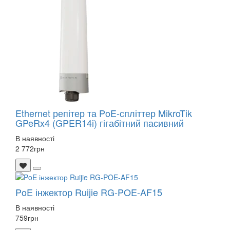
Ethernet репітер та PoE-спліттер MikroTik
GPeRx4 (GPER14i) гігабітний пасивний
В наявності
2 772
грн
PoE інжектор Ruijie RG-POE-AF15
В наявності
759
грн