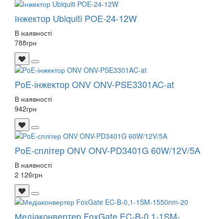
Інжектор Ubiquiti POE-24-12W
В наявності
788
грн
PoE-інжектор ONV ONV-PSE3301AC-at
В наявності
942
грн
PoE-сплітер ONV ONV-PD3401G 60W/12V/5A
В наявності
2 126
грн
Медіаконвертер FoxGate EC-B-0,1-1SM-