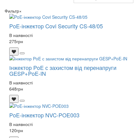
Фильтр
×
PoE-інжектор Covi Security CS-48/05
В наявності
275
грн
Інжектор PoE с захистом від перенапруги
GESP+PoE-IN
В наявності
648
грн
PoE-інжектор NVC-POE003
В наявності
120
грн