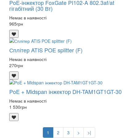
PoE-інжектор FoxGate PI102-A 802.3af/at
гігабітний (30 Вт)
Немає в наявності
965
грн
Сплітер ATIS POE splitter (F)
Немає в наявності
270
грн
PoE + Midspan інжектор DH-TAM1GT1GT-30
Немає в наявності
1 530
грн
1
2
3
>
>|