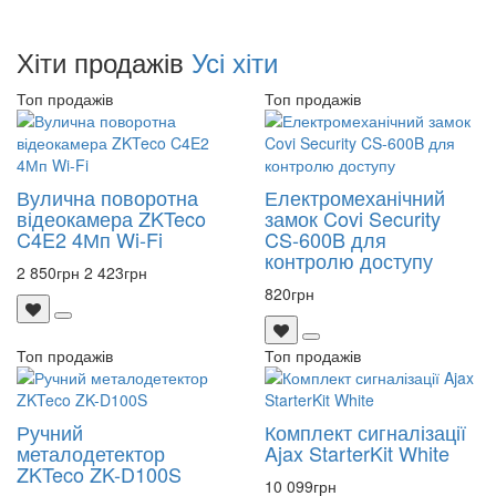
Хіти продажів
Усі хіти
Топ продажів
Топ продажів
Вулична поворотна
Електромеханічний
відеокамера ZKTeco
замок Covi Security
C4E2 4Мп Wi-Fi
CS-600B для
контролю доступу
2 850
грн
2 423
грн
820
грн
Топ продажів
Топ продажів
Ручний
Комплект сигналізації
металодетектор
Ajax StarterKit White
ZKTeco ZK-D100S
10 099
грн