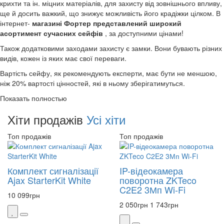
крихти та ін. міцних матеріалів, для захисту від зовнішнього впливу,
ще й досить важкий, що знижує можливість його крадіжки цілком. В
інтернет-
магазині Фортер представлений широкий
асортимент сучасних сейфів
, за доступними цінами!
Також додатковими заходами захисту є замки. Вони бувають різних
видів, кожен із яких має свої переваги.
Вартість сейфу, як рекомендують експерти, має бути не меншою,
ніж 20% вартості цінностей, які в ньому зберігатимуться.
Показать полностью
Хіти продажів
Усі хіти
Топ продажів
Топ продажів
Комплект сигналізації
IP-відеокамера
Ajax StarterKit White
поворотна ZKTeco
C2E2 3Мп Wi-Fi
10 099
грн
2 050
грн
1 743
грн