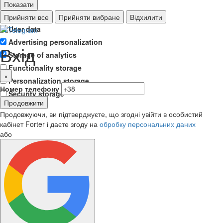
Показати
Ad storage
Прийняти все
Прийняти вибране
Відхилити
User data
Advertising personalization
Вхід
Storage of analytics
Functionality storage
×
Personalization storage
Номер телефону
Security storage
Продовжити
Продовжуючи, ви підтверджуєте, що згодні увійти в особистий
кабінет Forter і даєте згоду на
обробку персональних даних
або