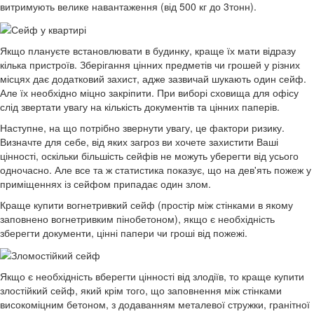
витримують велике навантаження (від 500 кг до 3тонн).
Якщо плануєте встановлювати в будинку, краще їх мати відразу
кілька пристроїв. Зберігання цінних предметів чи грошей у різних
місцях дає додатковий захист, адже зазвичай шукають один сейф.
Але їх необхідно міцно закріпити. При виборі сховища для офісу
слід звертати увагу на кількість документів та цінних паперів.
Наступне, на що потрібно звернути увагу, це фактори ризику.
Визначте для себе, від яких загроз ви хочете захистити Ваші
цінності, оскільки більшість сейфів не можуть уберегти від усього
одночасно. Але все та ж статистика показує, що на дев'ять пожеж у
приміщеннях із сейфом припадає один злом.
Краще купити вогнетривкий сейф (простір між стінками в якому
заповнено вогнетривким пінобетоном), якщо є необхідність
зберегти документи, цінні папери чи гроші від пожежі.
Якщо є необхідність вберегти цінності від злодіїв, то краще купити
злостійкий сейф, який крім того, що заповнення між стінками
високоміцним бетоном, з додаванням металевої стружки, гранітної