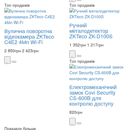
Топ продажів
Топ продажів
Ручний
металодетектор
Вулична поворотна
ZKTeco ZK-D100S
відеокамера ZKTeco
C4E2 4Мп Wi-Fi
1 352
грн
1 217
грн
2 850
грн
2 423
грн
Топ продажів
Електромеханічний
замок Covi Security
CS-600B для
контролю доступу
820
грн
Показати більше