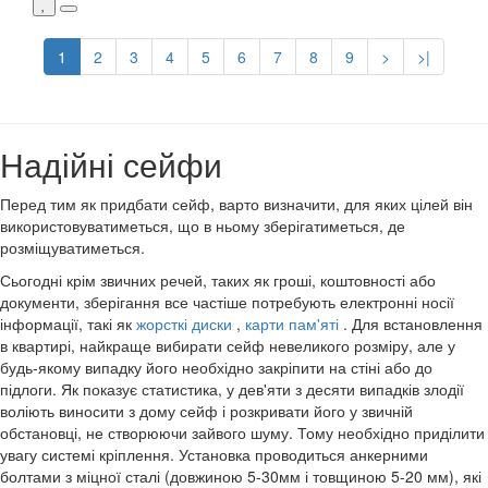
1
2
3
4
5
6
7
8
9
>
>|
Надійні сейфи
Перед тим як придбати сейф, варто визначити, для яких цілей він
використовуватиметься, що в ньому зберігатиметься, де
розміщуватиметься.
Сьогодні крім звичних речей, таких як гроші, коштовності або
документи, зберігання все частіше потребують електронні носії
інформації, такі як
жорсткі диски
,
карти пам'яті
. Для встановлення
в квартирі, найкраще вибирати сейф невеликого розміру, але у
будь-якому випадку його необхідно закріпити на стіні або до
підлоги. Як показує статистика, у дев'яти з десяти випадків злодії
воліють виносити з дому сейф і розкривати його у звичній
обстановці, не створюючи зайвого шуму. Тому необхідно приділити
увагу системі кріплення. Установка проводиться анкерними
болтами з міцної сталі (довжиною 5-30мм і товщиною 5-20 мм), які