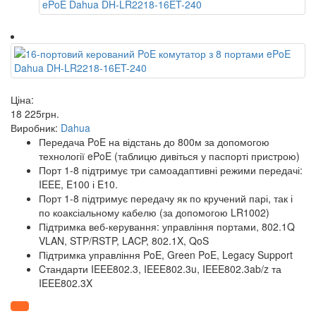
Ціна:
18 225
грн
.
Виробник:
Dahua
Передача PoE на відстань до 800м за допомогою
технології ePoE (таблицю дивіться у паспорті пристрою)
Порт 1-8 підтримує три самоадаптивні режими передачі:
IEEE, E100 і E10.
Порт 1-8 підтримує передачу як по кручений парі, так і
по коаксіальному кабелю (за допомогою LR1002)
Підтримка веб-керування: управління портами, 802.1Q
VLAN, STP/RSTP, LACP, 802.1X, QoS
Підтримка управління PoE, Green PoE, Legacy Support
Cтандарти IEEE802.3, IEEE802.3u, IEEE802.3ab/z та
IEEE802.3X