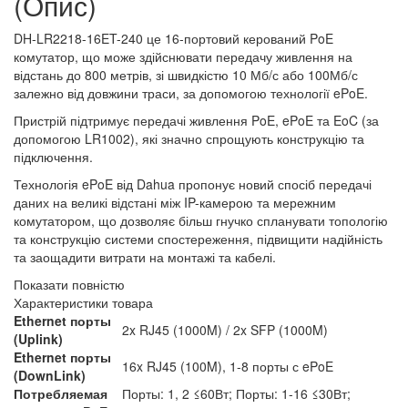
(Опис)
DH-LR2218-16ET-240 це 16-портовий керований PoE
комутатор, що може здійснювати передачу живлення на
відстань до 800 метрів, зі швидкістю 10 Мб/с або 100Мб/с
залежно від довжини траси, за допомогою технології ePoE.
Пристрій підтримує передачі живлення PoE, ePoE та EoC (за
допомогою LR1002), які значно спрощують конструкцію та
підключення.
Технологія ePoE від Dahua пропонує новий спосіб передачі
даних на великі відстані між IP-камерою та мережним
комутатором, що дозволяє більш гнучко спланувати топологію
та конструкцію системи спостереження, підвищити надійність
та заощадити витрати на монтажі та кабелі.
Показати повністю
Характеристики товара
Ethernet порты
2x RJ45 (1000M) / 2x SFP (1000M)
(Uplink)
Ethernet порты
16x RJ45 (100M), 1-8 порты с ePoE
(DownLink)
Потребляемая
Порты: 1, 2 ≤60Вт; Порты: 1-16 ≤30Вт;