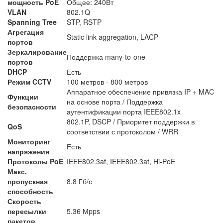
мощность PoE
Общее: 240Вт
VLAN
802.1Q
Spanning Tree
STP, RSTP
Агрегация
Static link aggregation, LACP
портов
Зеркалирование
Поддержка many-to-one
портов
DHCP
Есть
Режим CCTV
100 метров - 800 метров
Аппаратное обеспечение привязка IP + MAC
Функции
на основе порта / Поддержка
безопасности
аутентификации порта IEEE802.1x
802.1P, DSCP / Приоритет поддержки в
QoS
соответствии с протоколом / WRR
Мониторинг
Есть
напряжения
Протоколы PoE
IEEE802.3af, IEEE802.3at, Hi-PoE
Макс.
пропускная
8.8 Гб/с
способность
Скорость
пересылки
5.36 Мpps
пакетов