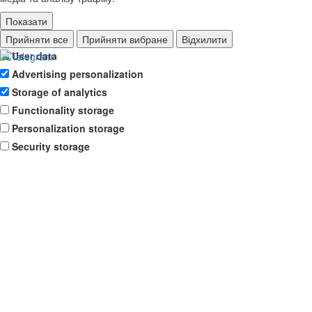
Показати
Ad storage
Прийняти все
Прийняти вибране
Відхилити
User data
Advertising personalization
Storage of analytics
Functionality storage
Personalization storage
Security storage