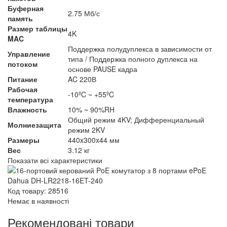
Буферная
2.75 Мб/с
память
Размер таблицы
4K
MAC
Поддержка полудуплекса в зависимости от
Управление
типа / Поддержка полного дуплекса на
потоком
основе PAUSE кадра
Питание
AC 220В
Рабочая
-10ºC ~ +55ºC
температура
Влажность
10% ~ 90%RH
Общий режим 4KV; Дифференциальный
Молниезащита
режим 2KV
Размеры
440x300x44 мм
Вес
3.12 кг
Показати всі характеристики
Код товару: 28516
Немає в наявності
Рекомендовані товари