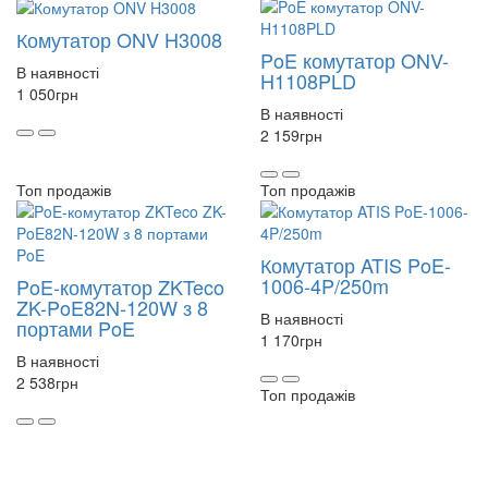
Комутатор ONV H3008
PoE комутатор ONV-
В наявності
H1108PLD
1 050
грн
В наявності
2 159
грн
Топ продажів
Топ продажів
Комутатор ATIS PoE-
1006-4P/250m
PoE-комутатор ZKTeco
ZK-PoE82N-120W з 8
В наявності
портами PoE
1 170
грн
В наявності
2 538
грн
Топ продажів