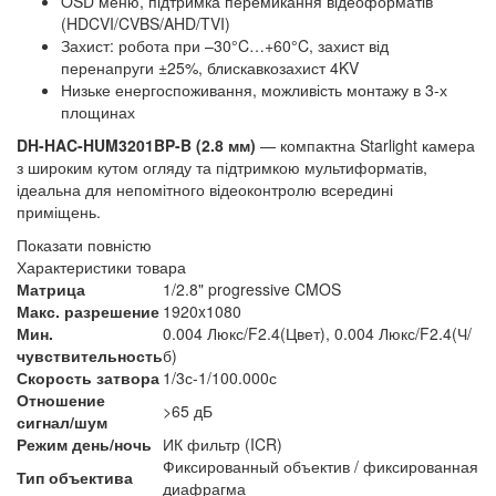
OSD меню, підтримка перемикання відеоформатів
(HDCVI/CVBS/AHD/TVI)
Захист: робота при –30°C…+60°C, захист від
перенапруги ±25%, блискавкозахист 4KV
Низьке енергоспоживання, можливість монтажу в 3-х
площинах
DH-HAC-HUM3201BP-B (2.8 мм)
— компактна Starlight камера
з широким кутом огляду та підтримкою мультиформатів,
ідеальна для непомітного відеоконтролю всередині
приміщень.
Показати повністю
Характеристики товара
Матрица
1/2.8" progressive CMOS
Макс. разрешение
1920x1080
Мин.
0.004 Люкс/F2.4(Цвет), 0.004 Люкс/F2.4(Ч/
чувствительность
б)
Скорость затвора
1/3с-1/100.000с
Отношение
>65 дБ
сигнал/шум
Режим день/ночь
ИК фильтр (ICR)
Фиксированный объектив / фиксированная
Тип объектива
диафрагма