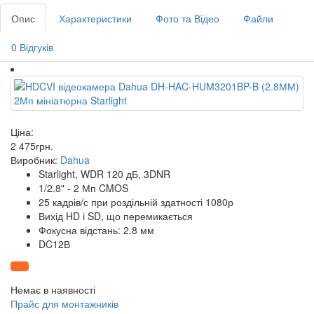
Опис
Характеристики
Фото та Відео
Файли
0 Відгуків
Ціна:
2 475
грн
.
Виробник:
Dahua
Starlight, WDR 120 дБ, 3DNR
1/2.8" - 2 Мп CMOS
25 кадрів/с при роздільній здатності 1080р
Вихід HD і SD, що перемикається
Фокусна відстань: 2.8 мм
DC12В
Немає в наявності
Прайс для монтажників