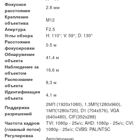
Фокусное
2.8 мм
расстояние
Крепление
M12
объектива
Апертура
F2.5
Углы обзора
H: 110°; V: 59°; D: 130°
Расстояние
0.5 м
фокусировки
Обнаружение
41,4 м
объекта
Наблюдение за
16,6 м
объектом
Распознание
8,3 м
объекта
Идентификация
4,1 м
объекта
2МП (1920x1080), 1.3MП(1280x960),
Поддержка
1МП(1280x720), D1 (704x576), VGA
разрешений
(640x480), CIF(352x288)
Частота кадров
TVI: 1080р - 25к/с; AHD: 1080р - 25к/с; CVI:
(главный поток)
1080р - 25к/с; CVBS: PAL/NTSC
Регулировка
Авто/вручную