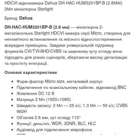
HDCVI відеокамера Dahua DH-HAC-HUM3201BP-B (2.8ММ)
2Мп мініатюрна Starlight
Бренд:
Dahua
DH-HAC-HUM3201BP-B (2.8 мм)
— мініатюрна 2-
мегапіксельна Starlight HDCVI камера серії Micro, створена для
непомітного встановлення та якісного відеоспостереження
всередині приміщень. Завдяки універсальній підтримці
форматів CVI/TVI/AHD/CVBS та широкому куту огляду вона
підходить для різних сценаріїв, зберігаючи високу деталізацію
та простоту інтеграції.
Основні характеристики
Форм-фактор Micro-size, металевий корпус
Підключення по коаксіальному кабелю, відеовихід BNC
Живлення DC 12 В
Матриця 2 Мп (1920×1080)
Швидкість запису: 2 Мп — 25 к/с; 1.3 Мп — 50 к/с; CVBS
960H
Об’єктив 2.8 мм, кут огляду 110°
Функції: день/ніч, WDR, 3DNR, BLC, HLC
Аудіовхід для підключення мікрофона