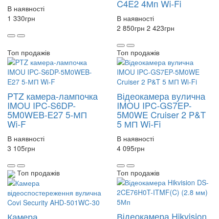
C4E2 4Мп Wi-Fi
В наявності
1 330
грн
В наявності
2 850
грн
2 423
грн
Топ продажів
Топ продажів
PTZ камера-лампочка
Відеокамера вулична
IMOU IPC-S6DP-
IMOU IPC-GS7EP-
5M0WEB-E27 5-МП
5M0WE Cruiser 2 P&T
Wi-F
5 МП Wi-Fi
В наявності
В наявності
3 105
грн
4 095
грн
Топ продажів
Топ продажів
Відеокамера Hikvision
Камера