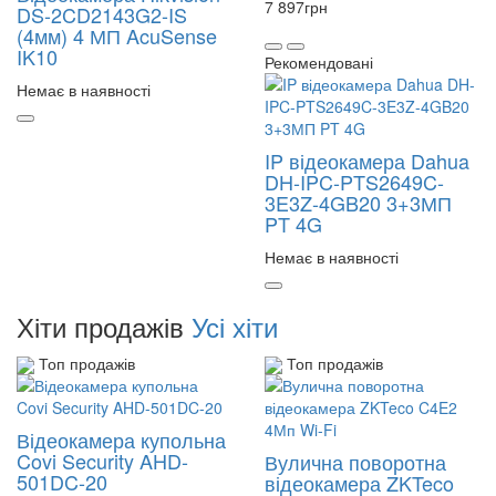
7 897
грн
DS-2CD2143G2-IS
(4мм) 4 МП AcuSense
IK10
Рекомендовані
Немає в наявності
IP відеокамера Dahua
DH-IPC-PTS2649C-
3E3Z-4GB20 3+3МП
PT 4G
Немає в наявності
Хіти продажів
Усі хіти
Топ продажів
Топ продажів
Відеокамера купольна
Covi Security AHD-
Вулична поворотна
501DC-20
відеокамера ZKTeco