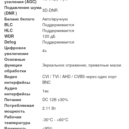
усиления (AGC)
Подавление шума
3D-DNR
(DNR )
Баланс белого
Авто/вручную
BLC
Поддерживается
HLC
Поддерживается
WDR
120 дБ
Defog
Поддерживается
Цифровое
4х
увеличение
Основные
функции
Зеркальное отражение, приватные маски
обработки
Видео
CVI / TVI / AHD / CVBS через один порт
интерфейсы
BNC
Аудио
1вх
интерфейсы
Питание
DC 12В ±30%
Потребляемая
2.11 Вт
мощность
Рабочая
-30°C - +60°C
температура
Влажность
<95%