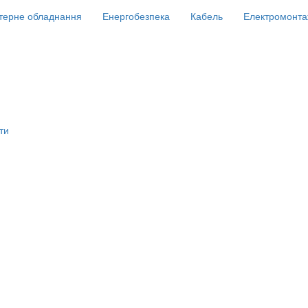
терне обладнання
Енергобезпека
Кабель
Електромонта
ти