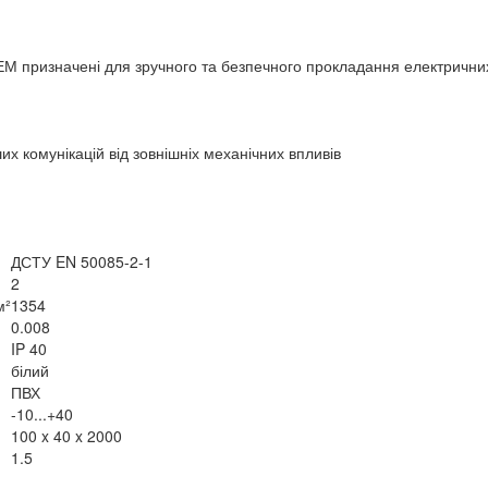
ЕМ призначені для зручного та безпечного прокладання електрични
ших комунікацій від зовнішніх механічних впливів
ДСТУ EN 50085-2-1
2
м²
1354
0.008
IP 40
білий
ПВХ
-10...+40
100 x 40 x 2000
1.5