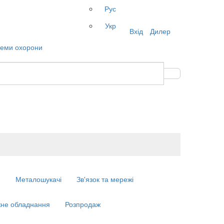
Рус
Укр
Вхід
Дилер
м
Металошукачі
Зв'язок та мережі
не обладнання
Розпродаж