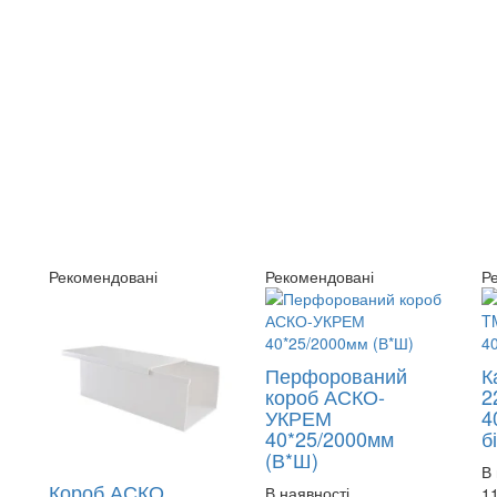
Рекомендовані
Рекомендовані
Р
Перфорований
К
короб АСКО-
2
УКРЕМ
4
40*25/2000мм
б
(В*Ш)
В 
Короб АСКО
В наявності
1