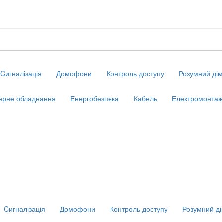
Cигналізація
Домофони
Контроль доступу
Розумний ді
ерне обладнання
Енергобезпека
Кабель
Електромонтаж
Cигналізація
Домофони
Контроль доступу
Розумний д