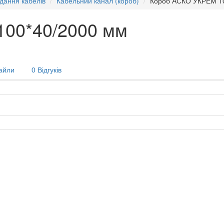
дання кабелів
Кабельний канал (короб)
Короб АСКО УКРЕМ 1
00*40/2000 мм
айли
0 Відгуків