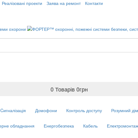
Реалізовані проекти
Заява на ремонт
Контакти
0 Товарів
0
грн
Cигналізація
Домофони
Контроль доступу
Розумний ді
ерне обладнання
Енергобезпека
Кабель
Електромонтаж