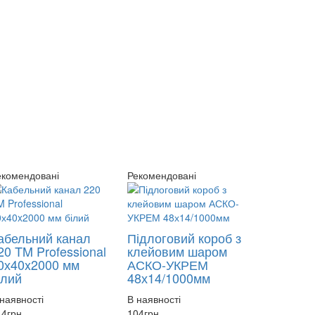
екомендовані
Рекомендовані
абельний канал
Підлоговий короб з
20 TM Professional
клейовим шаром
0х40x2000 мм
АСКО-УКРЕМ
ілий
48х14/1000мм
наявності
В наявності
14
грн
104
грн